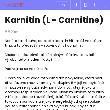
K
Přejít
Hledat
Náku
M
Přihlášen
CZK
na
o
obsah
Zpět
Zpět
košík
š
Karnitin (L - Carnitine)
í
C
k
o
8.8.2015
p
Není to tak dlouho, co se stal karnitin hitem č.1 na našem
o
trhu, a to především v souvislosti s hubnutím.
t
Disponuje skutečně tak zázračnými účinky, jak uvádí
ř
výrobci této moderní látky?
e
Podívejme se na něj blíže.
b
u
L-karnitin je ve vodě rozpustná aminokyselina, která byla
dříve řazena mezi vitaminy ze skupiny B – její nadbytečné
j
množství se vyloučí ledvinami do moči, stejně jako u
e
vitaminů rozpustných ve vodě. Hlavním úkolem této látky
t
v těle je oxidace (rozkládání) tuků. Tělesný tuk se ukládá v
tukových buňkách, ale jako energetický zdroj se spaluje
e
pouze v mitochondriích svalových buněk. Aby se tuk
n