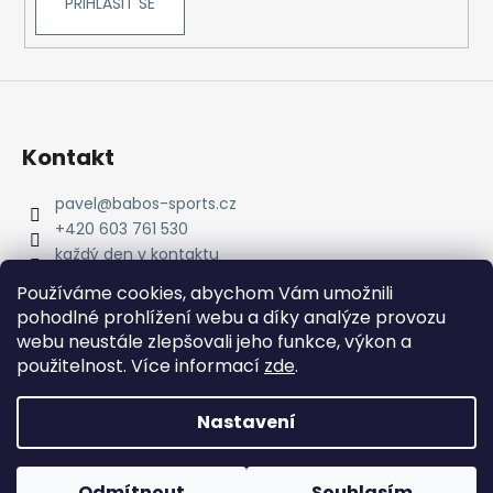
PŘIHLÁSIT SE
Kontakt
pavel
@
babos-sports.cz
+420 603 761 530
každý den v kontaktu
pavel.babos.90/
Používáme cookies, abychom Vám umožnili
pohodlné prohlížení webu a díky analýze provozu
webu neustále zlepšovali jeho funkce, výkon a
použitelnost. Více informací
zde
.
Nastavení
Vytvořil Shoptet
Copyright 2026
babos-sports
. Všechna práva
Odmítnout
Souhlasím
vyhrazena.
Upravit nastavení cookies