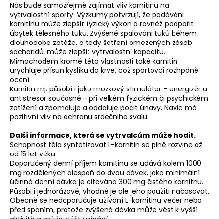
č
Nás bude samozřejmě zajímat vliv karnitinu na
u
vytrvalostní sporty: Výzkumy potvrzují, že podáváni
j
karnitinu může zlepšit fyzický výkon a rovněž podpořit
e
úbytek tělesného tuku. Zvýšené spalováni tuků během
dlouhodobe zatěže, a tedy šetření omezených zásob
m
sacharidů, může zlepšit vytrvalostní kapacitu.
e
Mimochodem kromě této vlastnosti také karnitin
urychluje přísun kyslíku do krve, což sportovci rozhpdně
ocení.
BĚŽECKÁ
Karnitin mj. působí i jako mozkový stimulátor - energizér a
BUNDA
antistresor současně - při velkém fyzickém či psychickém
RONHILL
zatížení a zpomaluje a oddaluje pocit únavy. Navic má
EVERYDAY
JACKET
pozitivní vliv na ochranu srdečniho svalu.
899
Další informace, která se vytrvalcům může hodit.
Kč
Schopnost těla syntetizovat L-karnitin se plně rozvine až
Původně:
od 15 let věku.
1
200
Doporučený denní příjem karnitinu se udává kolem 1000
Kč
mg rozdělených alespoň do dvou dávek, jako minimální
účinná denní dávka je citováno 300 mg čistého karnitnu.
Působi i jednorázově, vhodné je ale jeho použiti načasovat.
Obecně se nedoporučuje užívání L-karnitinu večer nebo
před spaním, protože zvýšená dávka může vést k vyšší
aktivitě a může ztížit usínání.