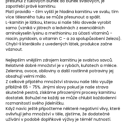
přesunul z tukových buněk do buněk svalových, je
a
zapotřebí právě karnitinu.
Platí pravidlo - čím vyšší je hladina karnitinu ve svalu, tím
j
více tělesného tuku se může přesunout a spálit.
í
L-karnitin je látkou, kterou si naše tělo dovede vyrobit
t
samo (vzniká v játrech a ledvinách z esenciálních
aminokyselin lysinu a methioninu za účasti vitaminů -
?
niacin, pyridoxin, a vitamin C - a za spolupůsobení železa).
Chybí-li kterákoliv z uvedených látek, produkce začne
váznout.
Nejlepším vnějším zdrojem karnitinu je svalstvo savců.
Relativně dobré množství je v rybách, kuřatech a mléce.
HLEDAT
Zelenina, ovoce, obiloviny a další rostlinné potraviny jej
obsahují velmi málo.
Z celkově přijatého množství stravou naše tělo využije
přibližně 65 - 75%. Jinými slovy pokud je naše strava
D
skutečně pestrá, získáme přirozenými procesy karnitinu
o
dostatek. Bohužel ne každý se může chlubit každodenní
p
rozmanitostí svého jídelníčku.
o
Když navíc ještě připočteme některé negativní vlivy, které
ovlivňují jeho množství v těle, zjistíme, že dodatečné
r
užívání v podobě doplňkové výživy je téměř nutností.
u