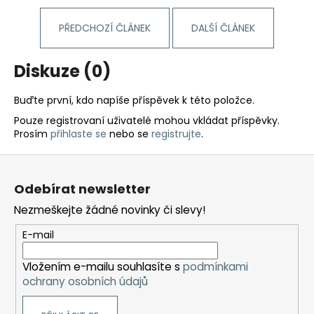
PŘEDCHOZÍ ČLÁNEK
DALŠÍ ČLÁNEK
Diskuze (0)
Buďte první, kdo napíše příspěvek k této položce.
Pouze registrovaní uživatelé mohou vkládat příspěvky.
Prosím
přihlaste se
nebo se
registrujte
.
Z
á
Odebírat newsletter
p
Nezmeškejte žádné novinky či slevy!
a
t
E-mail
í
Vložením e-mailu souhlasíte s
podmínkami
ochrany osobních údajů