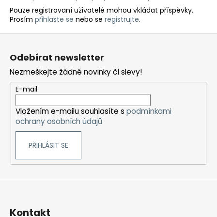
Pouze registrovaní uživatelé mohou vkládat příspěvky.
Prosím
přihlaste se
nebo se
registrujte
.
Z
á
Odebírat newsletter
p
Nezmeškejte žádné novinky či slevy!
a
t
E-mail
í
Vložením e-mailu souhlasíte s
podmínkami
ochrany osobních údajů
PŘIHLÁSIT SE
Kontakt