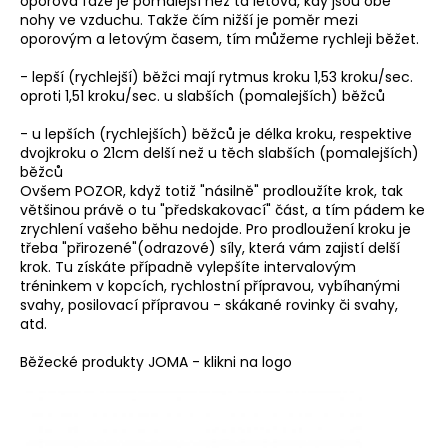
č
oporová fáze je pomalejší než ta letová, kdy jsou obě
nohy ve vzduchu. Takže čím nižší je poměr mezi
u
oporovým a letovým časem, tím můžeme rychleji běžet.
j
e
- lepší (rychlejší) běžci mají rytmus kroku 1,53 kroku/sec.
m
oproti 1,51 kroku/sec. u slabších (pomalejších) běžců
e
- u lepších (rychlejších) běžců je délka kroku, respektive
dvojkroku o 21cm delší než u těch slabších (pomalejších)
BĚŽECKÁ
běžců
BUNDA
Ovšem POZOR, když totiž "násilně" prodloužíte krok, tak
RONHILL
většinou právě o tu "předskakovací" část, a tím pádem ke
STRIDE
zrychlení vašeho běhu nedojde. Pro prodloužení kroku je
WINDSPEED
třeba "přirozené"(odrazové) síly, která vám zajistí delší
JACKET
krok. Tu získáte případně vylepšíte intervalovým
1
tréninkem v kopcích, rychlostní přípravou, vybíhanými
399
svahy, posilovací přípravou - skákané rovinky či svahy,
Kč
atd.
Původně:
1
Běžecké produkty JOMA - klikni na logo
800
Kč