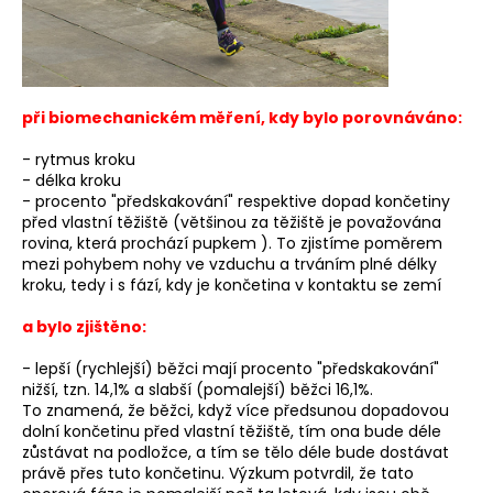
a
j
í
t
při biomechanickém měření, kdy bylo porovnáváno:
?
- rytmus kroku
- délka kroku
- procento "předskakování" respektive dopad končetiny
před vlastní těžiště (většinou za těžiště je považována
rovina, která prochází pupkem ). To zjistíme poměrem
HLEDAT
mezi pohybem nohy ve vzduchu a trváním plné délky
kroku, tedy i s fází, kdy je končetina v kontaktu se zemí
a bylo zjištěno:
D
- lepší (rychlejší) běžci mají procento "předskakování"
o
nižší, tzn. 14,1% a slabší (pomalejší) běžci 16,1%.
p
To znamená, že běžci, když více předsunou dopadovou
o
dolní končetinu před vlastní těžiště, tím ona bude déle
r
zůstávat na podložce, a tím se tělo déle bude dostávat
u
právě přes tuto končetinu. Výzkum potvrdil, že tato