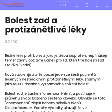
K
Přejít
Hledat
Náku
M
Přihlášen
CZK
na
o
obsah
Zpět
Zpět
košík
š
Bolest zad a
í
C
protizánětlivé léky
k
o
p
3.2.2017
o
t
Běžné léky proti bolesti, jako je třeba ibuprofen, nepřinášejí
ř
téměř žádný pozitivní účinek pro lidi, kteří trpí bolestí zad
e
(to říkají vědci).
b
Nová studie zjistila, že pouze jeden ze šesti pacientů
u
léčených nesteroidními protizánětlivými léky, známými
jako NSAID, dosáhne významného snížení bolesti.
j
e
Bolest zad je častým "onemocněním", a postihuje v
t
průběhu života každého šestého člověka. Obvykle se toto
"onemocnění" zlepší během několika týdnů.
e
Dle profesora M. Ferreiry výsledky ukazují, že ve
n