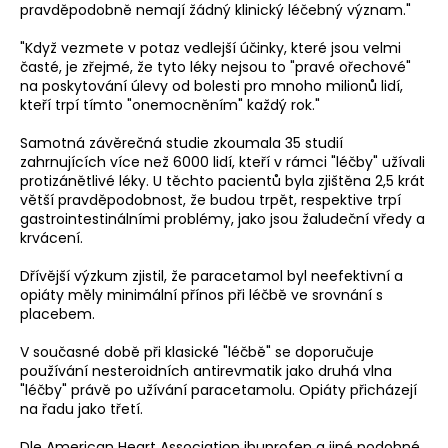
č
pravděpodobně nemají žádný klinický léčebný význam."
u
j
"Když vezmete v potaz vedlejší účinky, které jsou velmi
e
časté, je zřejmé, že tyto léky nejsou to "pravé ořechové"
na poskytování úlevy od bolesti pro mnoho milionů lidí,
m
kteří trpí tímto "onemocněním" každý rok."
e
Samotná závěrečná studie zkoumala 35 studií
zahrnujících více než 6000 lidí, kteří v rámci "léčby" užívali
BĚŽECKÉ
protizánětlivé léky. U těchto pacientů byla zjištěna 2,5 krát
RUKAVICE
větší pravděpodobnost, že budou trpět, respektive trpí
RONHILL
gastrointestinálními problémy, jako jsou žaludeční vředy a
CLASSIC
krvácení.
GLOVE
346
Dřívější výzkum zjistil, že paracetamol byl neefektivní a
Kč
opiáty měly minimální přínos při léčbě ve srovnání s
Původně:
placebem.
384
Kč
V současné době při klasické "léčbě" se doporučuje
používání nesteroidních antirevmatik jako druhá vlna
"léčby" právě po užívání paracetamolu. Opiáty přicházejí
na řadu jako třetí.
Dle American Heart Association ibuprofen a jiné podobné