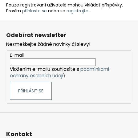
Pouze registrovaní uživatelé mohou vkládat příspěvky.
Prosím
přihlaste se
nebo se
registrujte
.
Z
á
Odebírat newsletter
p
Nezmeškejte žádné novinky či slevy!
a
t
E-mail
í
Vložením e-mailu souhlasíte s
podmínkami
ochrany osobních údajů
PŘIHLÁSIT SE
Kontakt