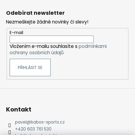
Z
č
u
á
Odebírat newsletter
j
p
e
Nezmeškejte žádné novinky či slevy!
a
m
t
E-mail
e
í
Vložením e-mailu souhlasíte s
podmínkami
BĚŽECKÁ
ochrany osobních údajů
BUNDA
RONHILL
EVERYDAY
PŘIHLÁSIT SE
JACKET
899
Kč
Původně:
1
200
Kč
Kontakt
pavel
@
babos-sports.cz
+420 603 761 530