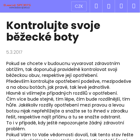
K
Přejít
Hledat
Náku
M
Přihlášen
CZK
na
o
obsah
Zpět
Zpět
košík
š
Kontrolujte svoje
í
C
běžecké boty
k
o
p
5.3.2017
o
Pokud se chcete v budoucnu vyvarovat zdravotním
t
obtížím, tak doporučuji pravidelně kontrolovat svoji
ř
běžeckou obuv, respektive její opotřebení.
e
Především kontrolujte opotřebení podešve, mezipodešve
a na obou botách, jak pravé, tak levé jednotlivě.
b
Hlavně si všímejte případných rozdílů v opotřebení.
u
Čím více bude stejné, tím lépe, čím bude rozdílnější, tím
hůře. Jakékoliv rozdíly opotřebení mezi pravou a levou
j
botou nijak nepřehlížejte a snažte se to ihned v zárodku
e
řešit, respektive najít příčinu a tu se snažte odstranit.
t
To i v případě, kdy ještě nepozorujete žádný zdravotní
problém.
e
Pokud Vám to Vaše vědomosti dovolí, tak tento stav řešte
n