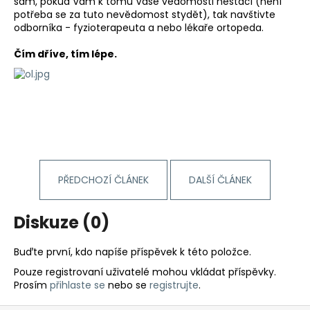
sám, pokud Vám k tomu Vaše vědomosti nestačí (není
a
potřeba se za tuto nevědomost stydět), tak navštivte
odborníka - fyzioterapeuta a nebo lékaře ortopeda.
j
í
Čím dříve, tím lépe.
t
?
HLEDAT
PŘEDCHOZÍ ČLÁNEK
DALŠÍ ČLÁNEK
Diskuze (0)
D
o
p
Buďte první, kdo napíše příspěvek k této položce.
o
Pouze registrovaní uživatelé mohou vkládat příspěvky.
r
Prosím
přihlaste se
nebo se
registrujte
.
u