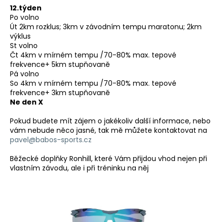
12.týden
Po volno
Út 2km rozklus; 3km v závodním tempu maratonu; 2km
výklus
St volno
Čt 4km v mírném tempu /70-80% max. tepové
frekvence+ 5km stupňovaně
Pá volno
So 4km v mírném tempu /70-80% max. tepové
frekvence+ 3km stupňovaně
Ne den X
Pokud budete mít zájem o jakékoliv další informace, nebo
vám nebude něco jasné, tak mě můžete kontaktovat na
pavel@babos-sports.cz
Běžecké doplňky Ronhill, které Vám přijdou vhod nejen při
vlastním závodu, ale i při tréninku na něj