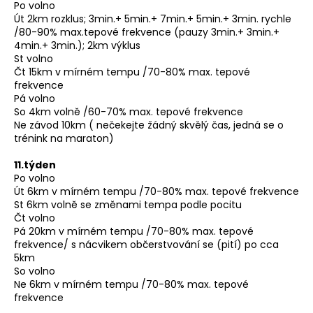
Po volno
Út 2km rozklus; 3min.+ 5min.+ 7min.+ 5min.+ 3min. rychle
/80-90% max.tepové frekvence (pauzy 3min.+ 3min.+
4min.+ 3min.); 2km výklus
St volno
Čt 15km v mírném tempu /70-80% max. tepové
frekvence
Pá volno
So 4km volně /60-70% max. tepové frekvence
Ne závod 10km ( nečekejte žádný skvělý čas, jedná se o
trénink na maraton)
11.týden
Po volno
Út 6km v mírném tempu /70-80% max. tepové frekvence
St 6km volně se změnami tempa podle pocitu
Čt volno
Pá 20km v mírném tempu /70-80% max. tepové
frekvence/ s nácvikem občerstvování se (pití) po cca
5km
So volno
Ne 6km v mírném tempu /70-80% max. tepové
frekvence