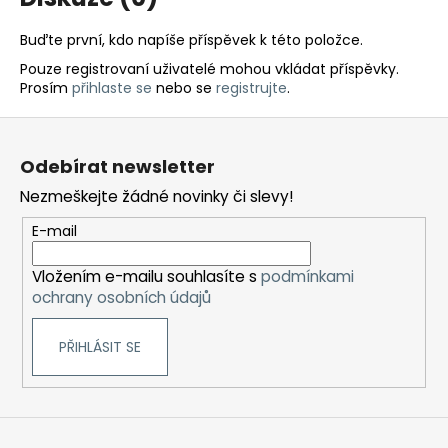
Buďte první, kdo napíše příspěvek k této položce.
Pouze registrovaní uživatelé mohou vkládat příspěvky.
Prosím
přihlaste se
nebo se
registrujte
.
Z
á
Odebírat newsletter
p
Nezmeškejte žádné novinky či slevy!
a
t
E-mail
í
Vložením e-mailu souhlasíte s
podmínkami
ochrany osobních údajů
PŘIHLÁSIT SE