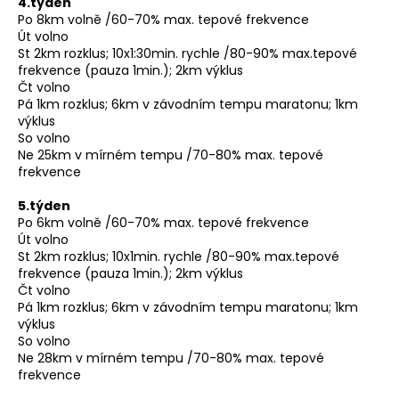
4.týden
Po 8km volně /60-70% max. tepové frekvence
Út volno
St 2km rozklus; 10x1:30min. rychle /80-90% max.tepové
frekvence (pauza 1min.); 2km výklus
Čt volno
Pá 1km rozklus; 6km v závodním tempu maratonu; 1km
výklus
So volno
Ne 25km v mírném tempu /70-80% max. tepové
frekvence
5.týden
Po 6km volně /60-70% max. tepové frekvence
Út volno
St 2km rozklus; 10x1min. rychle /80-90% max.tepové
frekvence (pauza 1min.); 2km výklus
Čt volno
Pá 1km rozklus; 6km v závodním tempu maratonu; 1km
výklus
So volno
Ne 28km v mírném tempu /70-80% max. tepové
frekvence