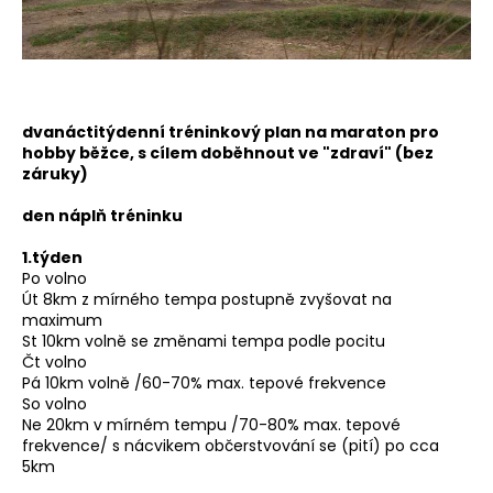
a
j
í
t
dvanáctitýdenní tréninkový plan na maraton pro
?
hobby běžce, s cílem doběhnout ve "zdraví" (bez
záruky)
den náplň tréninku
HLEDAT
1.týden
Po volno
Út 8km z mírného tempa postupně zvyšovat na
maximum
St 10km volně se změnami tempa podle pocitu
D
Čt volno
o
Pá 10km volně /60-70% max. tepové frekvence
p
So volno
o
Ne 20km v mírném tempu /70-80% max. tepové
r
frekvence/ s nácvikem občerstvování se (pití) po cca
5km
u