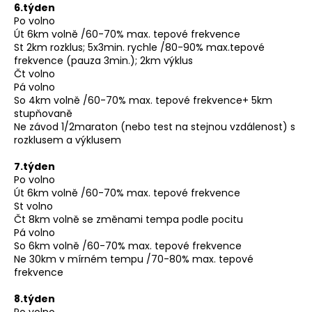
6.týden
Po volno
Út 6km volně /60-70% max. tepové frekvence
St 2km rozklus; 5x3min. rychle /80-90% max.tepové
frekvence (pauza 3min.); 2km výklus
Čt volno
Pá volno
So 4km volně /60-70% max. tepové frekvence+ 5km
stupňovaně
Ne závod 1/2maraton (nebo test na stejnou vzdálenost) s
rozklusem a výklusem
7.týden
Po volno
Út 6km volně /60-70% max. tepové frekvence
St volno
Čt 8km volně se změnami tempa podle pocitu
Pá volno
So 6km volně /60-70% max. tepové frekvence
Ne 30km v mírném tempu /70-80% max. tepové
frekvence
8.týden
Po volno