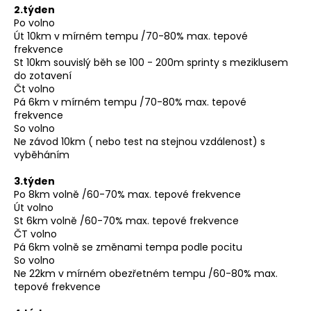
č
2.týden
u
Po volno
j
Út 10km v mírném tempu /70-80% max. tepové
e
frekvence
m
St 10km souvislý běh se 100 - 200m sprinty s meziklusem
do zotavení
e
Čt volno
Pá 6km v mírném tempu /70-80% max. tepové
frekvence
BĚŽECKÁ
So volno
BUNDA
Ne závod 10km ( nebo test na stejnou vzdálenost) s
RONHILL
STRIDE
vyběháním
WINDSPEED
JACKET
3.týden
Po 8km volně /60-70% max. tepové frekvence
1
Út volno
399
Kč
St 6km volně /60-70% max. tepové frekvence
Původně:
ČT volno
1
Pá 6km volně se změnami tempa podle pocitu
800
So volno
Kč
Ne 22km v mírném obezřetném tempu /60-80% max.
tepové frekvence