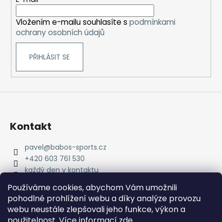
t
í
Vložením e-mailu souhlasíte s
podmínkami
ochrany osobních údajů
PŘIHLÁSIT SE
Kontakt
pavel
@
babos-sports.cz
+420 603 761 530
každý den v kontaktu
pavel.babos.90/
Používáme cookies, abychom Vám umožnili
pohodlné prohlížení webu a díky analýze provozu
webu neustále zlepšovali jeho funkce, výkon a
použitelnost. Více informací
zde
.