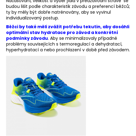
č
Načasování, velikost a výběr jídla v předzávodní stravě se
budou lišit podle charakteristik závodu a preferencí běžců;
u
ty by měly být dobře natrénovány, aby se vyvinul
j
individualizovaný postup.
e
m
Běžci by také měli zvážit potřebu tekutin, aby dosáhli
optimální stav hydratace pro závod a konkrétní
e
podmínky závodu
. Aby se minimalizovaly případné
problémy souvisejících s termoregulací a dehydratací,
hyperhydratací a nebo prochlazení v době před závodem.
BĚŽECKÁ
OBUV
JOMA
R-
6000
2609
2
499
Kč
Původně:
3
000
Kč