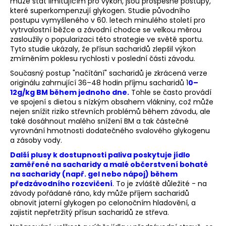
může stát limitujícím pro výkon,
jsou prospěšné postupy,
a
které superkompenzují glykogen.
Studie původního
postupu vymyšleného v 60. letech minulého století pro
j
vytrvalostní běžce a závodní chodce se velkou měrou
í
zasloužily o popularizaci této strategie ve světě sportu.
Tyto studie ukázaly, že přísun sacharidů zlepšil výkon
t
zmírněním poklesu rychlosti v poslední části závodu.
?
Současný postup "načítání" sacharidů je zkrácená verze
originálu zahrnující 36–48 hodin příjmu sacharidů 1
0–
12g/kg BM během jednoho dne.
Tohle se často provádí
ve spojení s dietou s nízkým obsahem vlákniny, což může
nejen snížit riziko střevních problémů během závodu, ale
HLEDAT
také dosáhnout malého snížení BM a tak částečné
vyrovnání hmotnosti dodatečného svalového glykogenu
a zásoby vody.
Další plusy k dostupnosti paliva poskytuje jídlo
D
zaměřené na sacharidy a malé občerstvení bohaté
o
na sacharidy (např. gel nebo nápoj) během
p
předzávodního rozcvičení
.
To je zvláště důležité - na
o
závody pořádané ráno, kdy může příjem sacharidů
obnovit jaterní glykogen po celonočním hladovění, a
r
zajistit nepřetržitý přísun sacharidů ze střeva.
u