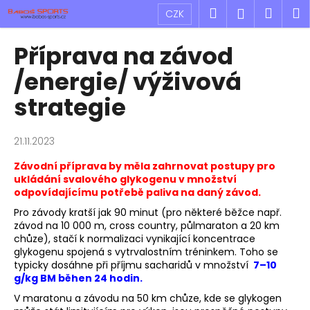
K
Přejít
Hledat
Náku
M
Přihlášen
CZK
na
o
obsah
Zpět
Zpět
košík
š
Příprava na závod
í
C
/energie/ výživová
k
o
strategie
p
o
21.11.2023
t
ř
Závodní příprava by měla zahrnovat postupy pro
ukládání svalového glykogenu v množství
e
odpovídajícímu potřebě paliva na daný závod.
b
Pro
závody kratší jak 90 minut (pro některé běžce např.
u
závod na 10 000 m, cross country,
půlmaraton a 20 km
j
chůze), stačí k normalizaci
vynikající koncentrace
e
glykogenu spojená s vytrvalostním tréninkem
. Toho se
typicky dosáhne při příjmu sacharidů v množství
7–10
t
g/kg BM běhen 24 hodin.
e
V maratonu a závodu na 50 km chůze,
kde se glykogen
n