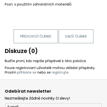
Pozn. s použitím zahraničních materiálů
PŘEDCHOZÍ ČLÁNEK
DALŠÍ ČLÁNEK
Diskuze (0)
Buďte první, kdo napíše příspěvek k této položce.
Pouze registrovaní uživatelé mohou vkládat příspěvky.
Prosím
přihlaste se
nebo se
registrujte
.
Z
á
Odebírat newsletter
p
Nezmeškejte žádné novinky či slevy!
a
E-mail