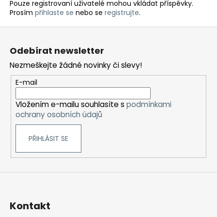
Pouze registrovaní uživatelé mohou vkládat příspěvky.
Prosím
přihlaste se
nebo se
registrujte
.
Z
á
Odebírat newsletter
p
Nezmeškejte žádné novinky či slevy!
a
t
E-mail
í
Vložením e-mailu souhlasíte s
podmínkami
ochrany osobních údajů
PŘIHLÁSIT SE
Kontakt