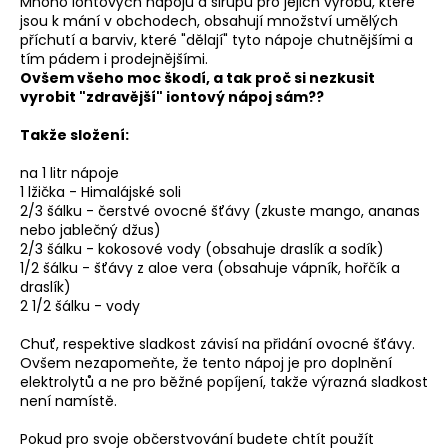
Mnoho iontových nápojů a sirupů pro jejich výrobu, které
a
jsou k mání v obchodech, obsahují množství umělých
příchutí a barviv, které "dělají" tyto nápoje chutnějšími a
j
tím pádem i prodejnějšími.
í
Ovšem všeho moc škodí, a tak proč si nezkusit
t
vyrobit "zdravější" iontový nápoj sám??
?
Takže složení:
na 1 litr nápoje
1 lžička - Himalájské soli
2/3 šálku - čerstvé ovocné šťávy (zkuste mango, ananas
nebo jablečný džus)
HLEDAT
2/3 šálku - kokosové vody (obsahuje draslík a sodík)
1/2 šálku - šťávy z aloe vera (obsahuje vápník, hořčík a
draslík)
2 1/2 šálku - vody
D
o
Chuť, respektive sladkost závisí na přidání ovocné šťávy.
p
Ovšem nezapomeňte, že tento nápoj je pro doplnění
o
elektrolytů a ne pro běžné popíjení, takže výrazná sladkost
není namístě.
r
u
Pokud pro svoje občerstvování budete chtít použít