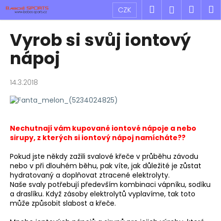
K
Přejít
Hledat
Náku
M
Přihlášen
CZK
na
o
obsah
Zpět
Zpět
košík
š
Vyrob si svůj iontový
í
C
nápoj
k
o
p
14.3.2018
o
t
ř
e
Nechutnají vám kupované iontové nápoje a nebo
sirupy, z kterých si iontový nápoj namícháte??
b
u
Pokud jste někdy zažili svalové křeče v průběhu závodu
nebo v při dlouhém běhu, pak víte, jak důležité je zůstat
j
hydratovaný a doplňovat ztracené elektrolyty.
e
Naše svaly potřebují především kombinaci vápníku, sodíku
t
a draslíku. Když zásoby elektrolytů vyplavíme, tak toto
může způsobit slabost a křeče.
e
n