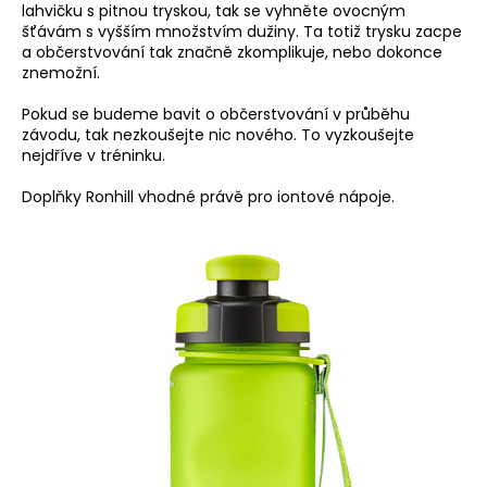
č
lahvičku s pitnou tryskou, tak se vyhněte ovocným
u
šťávám s vyšším množstvím dužiny. Ta totiž trysku zacpe
j
a občerstvování tak značně zkomplikuje, nebo dokonce
e
znemožní.
m
Pokud se budeme bavit o občerstvování v průběhu
e
závodu, tak nezkoušejte nic nového. To vyzkoušejte
nejdříve v tréninku.
BĚŽECKÁ
Doplňky Ronhill vhodné právě pro iontové nápoje.
OBUV
JOMA
RASE
2611
1
999
Kč
Původně:
2
649
Kč