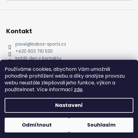
Kontakt
pavel
@
babos-sports.cz
+420 603 761 530
každý den v kontaktu
pavel.babos.90/
Používáme cookies, abychom Vám umožnili
pohodlné prohlížení webu a díky analýze provozu
webu neustále zlepšovali jeho funkce, výkon a
použitelnost. Více informací
zde
.
Nastavení
Vytvořil Shoptet
Copyright 2026
babos-sports
. Všechna práva
Odmítnout
Souhlasím
vyhrazena.
Upravit nastavení cookies
#RunEveryDay