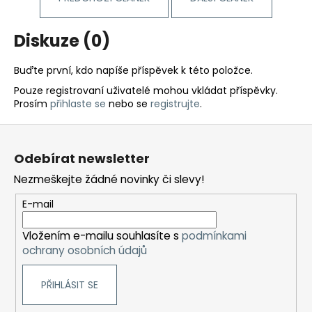
Diskuze (0)
Buďte první, kdo napíše příspěvek k této položce.
Pouze registrovaní uživatelé mohou vkládat příspěvky.
Prosím
přihlaste se
nebo se
registrujte
.
Z
á
Odebírat newsletter
p
Nezmeškejte žádné novinky či slevy!
a
t
E-mail
í
Vložením e-mailu souhlasíte s
podmínkami
ochrany osobních údajů
PŘIHLÁSIT SE