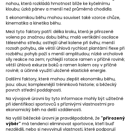
č
nohou, která rozkládá hmotnost blíže ke kyčelnímu
u
kloubu; úzká pánev a menší než průměrná chodidla.
j
S ekonomikou běhu mohou souviset také vzorce chůze,
e
kinematika a kinetika běhu.
m
Mezi tyto faktory patří: délka kroku, která je přirozeně
e
volena po značnou dobu běhu; malá vertikální oscilace
tělesného středu; ostřejší úhel kolene při švihu; menší
rozsah pohybu, ale větší úhlová rychlost plantární flexe při
BĚŽECKÁ
rozběhu; pohyb paží s menší amplitudou; nízké vrcholové
OBUV
síly reakce na zem; rychlejší rotace ramen v příčné rovině;
JOMA
R.SUPER
větší úhlová exkurze boků a ramen kolem osy v příčné
CROSS
rovině; a účinné využití uložené elastické energie.
2627
Dalšími faktory, které mohou zlepšit ekonomiku běhu,
1
jsou: obuv; komplexnější tréninková historie; a běžecký
999
povrch střední poddajnosti.
Kč
Původně:
Na vývojové úrovni by tyto informace mohly být užitečné
2
při identifikaci sportovců s příznivými vlastnostmi pro
499
ekonomický běh na delší vzdálenosti.
Kč
Na vyšší běžecké úrovni je pravděpodobné, že
"přirozený
výběr"
má tendenci eliminovat sportovce, kteří buď
nezdědili, nebo si nevyvinuli vlastnosti, které podporují