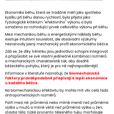
a
j
Ekonomika běhu, která se tradičně měří jako spotřeba
kyslíku při běhu danou rychlostí, byla přijata jako
í
fyziologické kritérium "efektivního" výkonu a byla
t
označena za rozhodující prvek celkového výkonu při běhu.
?
Mezi mechanikou běhu a energetickými náklady běhu
existuje intuitivní souvislost, ale dosavadní výzkumy
nestanovily jasný mechanický profil ekonomického běžce.
Zdá se, že díky tréninku jsou jednotlivci schopni integrovat
a přizpůsobit se své vlastní jedinečné kombinaci rozměrů
HLEDAT
a mechanických charakteristik tak, aby dosáhli
běžeckého pohybu, který je pro ně nejhospodárnější.
Informace v literatuře naznačují, že
biomechanické
faktory pravděpodobně přispívají k lepší ekonomice
D
u každého běžce.
o
Na biomechanickou efektivitu by mohla mít vliv celá řada
p
antropometrických rozměrů.
o
r
Patří mezi ně: průměrná nebo mírně menší než průměrná
výška u mužů a mírně větší než průměrná výška u žen;
u
stavba těla; nízké procento tělesného tuku; morfologie