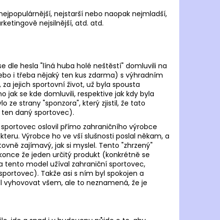
RONHILL TECH MERINO
 nejpopulárnější, nejstarší nebo naopak nejmladší,
etingově nejsilnější, atd. atd.
 Kč
se dle hesla "líná huba holé neštěstí" domluvili na
ebo i třeba nějaký ten kus zdarma) s výhradním
a jejich sportovní život, už byla spousta
o jak se kde domluvili, respektive jak kdy byla
ze strany "sponzora", který zjistil, že tato
l ten daný sportovec).
portovec oslovil přímo zahraničního výrobce
eru. Výrobce ho ve vší slušnosti poslal někam, a
ovně zajímavý, jak si myslel. Tento "zhrzený"
konce že jeden určitý produkt (konkrétně se
na tento model užíval zahraniční sportovec,
 sportovec). Takže asi s ním byl spokojen a
el vyhovovat všem, ale to neznamená, že je