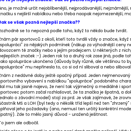
BĚŽECKÁ BUNDA RONHILL EVERYDAY
BĚŽECKÉ TRIKO 
JACKET
1/2 ZIP
Ano, je možné určit nejoblíbenější, nejprodávanější, nejznámější,
značku s nejširší nabídkou nebo třeba naopak nejomezenější, mark
899 Kč
1 469 Kč
Původně:
1 200 Kč
Původně:
2 099
Jak se však pozná nejlepší značka??
Rozhodně se to nepozná podle toho, když to někdo bude tvrdit.
Znám pár sportovců z okolí, kteří toto tvrdili vždy o značce, když 
"spolupráci" za nějakých podmínek (nákup za výhodnější ceny n
dovozcem té značky nebo s jejím prodejcem. U některých z nich, z
nejlepších značek :-) Jeden rok ta a druhý rok zase jiná, podle toh
tako spolupráce ukončena (důvody byly různé, ale většinou to bylo 
"spolupráce" mu nepřinesla to, co si od ní sliboval a nebo slibova
Znám z nedávné doby ještě opačný případ. Jeden nejmenovaný s
sportovního vybavení s nabídkou "spolupráce" podobného charakt
dal mu tak jasně najevo, že není tak výjimečný a mediálně i sport
sportovec potom začal rozhlašovat, že ta značka je špatná, a do
jednalo o závodní model) stojí za prd. Je však zajímavé, že zrov
účastník MS a LOH (byl tedy o několik tříd lepší než ten "zhrzený"
splňoval jeho požadavky (ano, nemusí ten určitý konkrétní mod
špatný). Zde to mělo jasný důvod - uražená ješitnost.
To jsem ale odbočil.