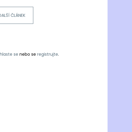
DALŠÍ ČLÁNEK
ihlaste se
nebo se
registrujte
.