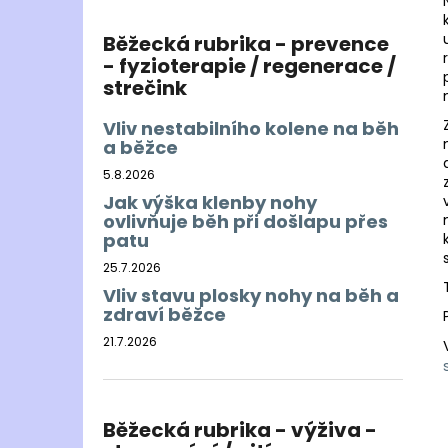
Běžecká rubrika - prevence
- fyzioterapie / regenerace /
strečink
Vliv nestabilního kolene na běh
a běžce
5.8.2026
Jak výška klenby nohy
ovlivňuje běh při došlapu přes
patu
25.7.2026
Vliv stavu plosky nohy na běh a
zdraví běžce
21.7.2026
Běžecká rubrika - výživa -