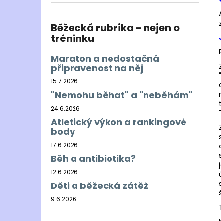
BĚŽECKÁ OBUV JOMA R-6000 2609
l
2 499 Kč
Původně:
3 000 Kč
Běžecká rubrika - nejen o
tréninku
Maraton a nedostačná
připravenost na něj
15.7.2026
"Nemohu běhat" a "neběhám"
24.6.2026
Atletický výkon a rankingové
body
17.6.2026
Běh a antibiotika?
12.6.2026
Děti a běžecká zátěž
9.6.2026