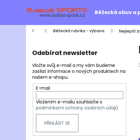
K
Přejít
na
o
Běžecká obuv a 
obsah
Zpět
Zpět
š
do
do
í
Domů
Běžecká rubrika - výbava
Nejlepší 
k
obchodu
obchodu
P
o
Odebírat newsletter
s
t
Vložte svůj e-mail a my vám budeme
r
zasílat informace o nových produktech na
našem e-shopu.
a
n
E-mail
n
Vložením e-mailu souhlasíte s
í
podmínkami ochrany osobních údajů
p
a
PŘIHLÁSIT SE
n
e