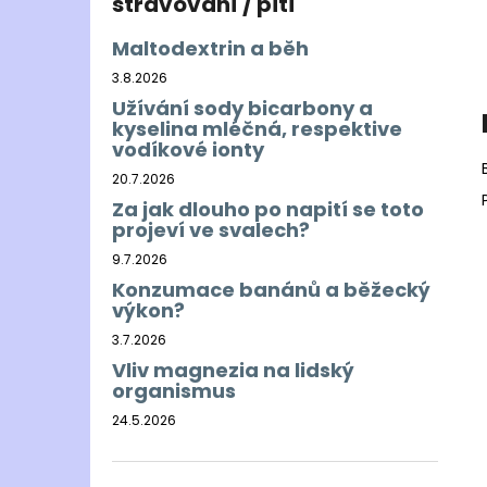
stravování / pití
Maltodextrin a běh
3.8.2026
Užívání sody bicarbony a
kyselina mléčná, respektive
vodíkové ionty
20.7.2026
Za jak dlouho po napití se toto
projeví ve svalech?
9.7.2026
Konzumace banánů a běžecký
výkon?
3.7.2026
Vliv magnezia na lidský
organismus
24.5.2026