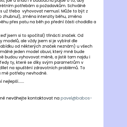
šlo, jde a snad i v budoucnu půjde o to, aby
onkrétním potřebám a požadavkům. Schválně
tos už třeba vyhovovat nemusí. Může to být z
bo zhubnul), změna intenzity běhu, změna
ěhu přes patu na běh po přední části chodidla a
eď jsem si to spočítal) třinácti značek. Od
modelů, ale vždy jsem si je vybíral dle
(nabídku od některých značek neznám) u všech
nimálně jeden model obuvi, který mně bude
ě budou vyhovovat méně, a jistě tam najdu i
Tedy ty, které se díky svým parametrům v
let na spuštění zdravotních problémů. To
 a mé potřeby nevhodné.
ejlepší.......
í mě neváhejte kontaktovat na
pavel@babos-