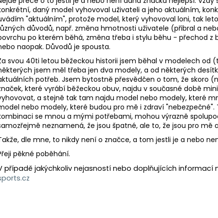
Nejde přece o to jestli je a nebo není daná značka nejlepší. Vždy 
konkrétní, daný model vyhovoval uživateli a jeho aktuálním, k
uvádím "aktuálním", protože model, který vyhovoval loni, tak le
různých důvodů, např. změna hmotnosti uživatele (přibral a ne
povrchu po kterém běhá, změna třeba i stylu běhu - přechod z b
nebo naopak. Důvodů je spousta.
Za svou 40ti letou běžeckou historii jsem běhal v modelech od (t
některých jsem měl třeba jen dva modely, a od některých desítky 
aktuálních potřeb. Jsem bytostně přesvědčen o tom, že skoro 
značek, které vyrábí běžeckou obuv, najdu v současné době mi
vyhovovat, a stejně tak tam najdu model nebo modely, které mn
model nebo modely, které budou pro mě i zdraví "nebezpečné". 
kombinaci se mnou a mými potřebami, mohou výrazně spolupodí
samozřejmě neznamená, že jsou špatné, ale to, že jsou pro mě
Takže, dle mne, to nikdy není o značce, a tom jestli je a nebo není n
Přeji pěkné poběhání.
V případě jakýchkoliv nejasností nebo doplňujících informac
sports.cz