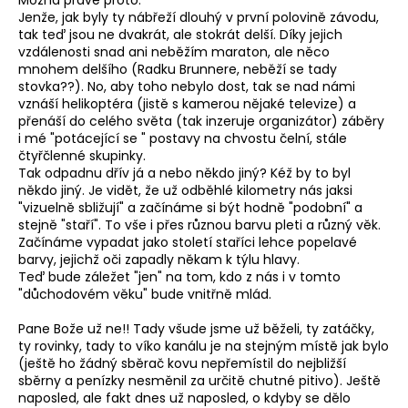
Možná právě proto.
Jenže, jak byly ty nábřeží dlouhý v první polovině závodu,
tak teď jsou ne dvakrát, ale stokrát delší. Díky jejich
vzdálenosti snad ani neběžím maraton, ale něco
mnohem delšího (Radku Brunnere, neběží se tady
stovka??). No, aby toho nebylo dost, tak se nad námi
vznáší helikoptéra (jistě s kamerou nějaké televize) a
přenáší do celého světa (tak inzeruje organizátor) záběry
i mé "potácející se " postavy na chvostu čelní, stále
čtyřčlenné skupinky.
Tak odpadnu dřív já a nebo někdo jiný? Kéž by to byl
někdo jiný. Je vidět, že už odběhlé kilometry nás jaksi
"vizuelně sbližují" a začínáme si být hodně "podobní" a
stejně "staří". To vše i přes různou barvu pleti a různý věk.
Začínáme vypadat jako století staříci lehce popelavé
barvy, jejichž oči zapadly někam k týlu hlavy.
Teď bude záležet "jen" na tom, kdo z nás i v tomto
"důchodovém věku" bude vnitřně mlád.
Pane Bože už ne!! Tady všude jsme už běželi, ty zatáčky,
ty rovinky, tady to víko kanálu je na stejným místě jak bylo
(ještě ho žádný sběrač kovu nepřemístil do nejbližší
sběrny a penízky nesměnil za určitě chutné pitivo). Ještě
naposled, ale fakt dnes už naposled, o kdyby se dělo