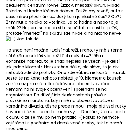
cedulemi: centrum rovně, Žižkov, městský okruh, Mladá
Boleslav a Hradec Králové doleva. Takže my rovně, auto s
časomírou před náma.... Jaký tam je vlastně čas?? Co??
24minut a nějaká ta vteřinka. Je to hodně a nebo to je
málo?? Nejsem schopen si to spočítat, ale asi to je OK,
protože "menežr" na skůtru zde nikde a na nikoho neřve
Jen tak dál.
To snad není možné!! Další nábřeží. Praho, ty mě s těma
nábřežíma udoláš víc než těch celých 42.195m.
Rohanské nábřeží, to je snad nejdelší ze všech - je delší
jak jeden kilometr. Neskutečná délka, ale sláva, to je div,
nefouká zde do protivky. Ono zde vůbec nefouká = zázrak.
Ještě že na konci tohoto nábřeží je 10. kilometr a kousek
za ním už pro mě tolik očekávaná občerstvovačka.
Nemám na ní svoje občerstvení, spoléhám se na
organizátora. Po dřívějších zkušenostech právě z
pražského maratonu, kdy mně na občerstvovačce u
Národního divadla, těsně přede mnou , moje pití vzal rusky
hovořící běžec, se na to mohu vy...... Doufám, že mu přišlo
k duhu a že se mu po něm přitížilo :-)Pokud to nemáte
zajištěno i s podáním od domluvené osoby, tak to nemá
moc cenu.