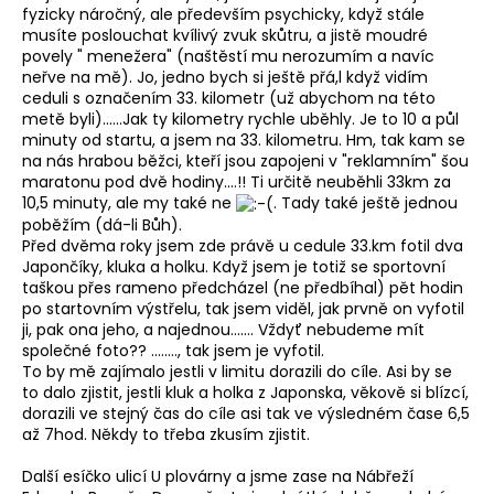
fyzicky náročný, ale především psychicky, když stále
musíte poslouchat kvílivý zvuk skůtru, a jistě moudré
povely " menežera" (naštěstí mu nerozumím a navíc
neřve na mě). Jo, jedno bych si ještě přá,l když vidím
ceduli s označením 33. kilometr (už abychom na této
metě byli)......Jak ty kilometry rychle uběhly. Je to 10 a půl
minuty od startu, a jsem na 33. kilometru. Hm, tak kam se
na nás hrabou běžci, kteří jsou zapojeni v "reklamním" šou
maratonu pod dvě hodiny....!! Ti určitě neuběhli 33km za
10,5 minuty, ale my také ne
. Tady také ještě jednou
poběžím (dá-li Bůh).
Před dvěma roky jsem zde právě u cedule 33.km fotil dva
Japončíky, kluka a holku. Když jsem je totiž se sportovní
taškou přes rameno předcházel (ne předbíhal) pět hodin
po startovním výstřelu, tak jsem viděl, jak prvně on vyfotil
ji, pak ona jeho, a najednou....... Vždyť nebudeme mít
společné foto?? ........, tak jsem je vyfotil.
To by mě zajímalo jestli v limitu dorazili do cíle. Asi by se
to dalo zjistit, jestli kluk a holka z Japonska, věkově si blízcí,
dorazili ve stejný čas do cíle asi tak ve výsledném čase 6,5
až 7hod. Někdy to třeba zkusím zjistit.
Další esíčko ulicí U plovárny a jsme zase na Nábřeží