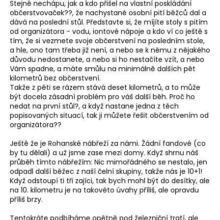
Stejně nechápu, jak a kdo přišel na vlastní poskládání
občerstvovaček??, že nachystané osobní pití běžců dal a
dává na poslední stůl. Představte si, že míjíte stoly s pitím
od organizátora - vodu, iontové nápoje a kdo ví co ještě s
tím, že si vezmete svoje občerstvení na posledním stole,
a hle, ono tam třeba již není, a nebo se k němu z nějakého
důvodu nedostanete, a nebo si ho nestačíte vzít, a nebo
Vám spadne, a máte smůlu na minimálně dalších pět
kilometrů bez občerstvení.
Takže z pěti se rázem stává deset kilometrů, a to může
být docela zásadní problém pro váš další běh. Proč ho
nedat na první stůl?, a když nastane jedna z těch
popisovaných situací, tak ji můžete řešit občerstvením od
organizátora??
Ještě že je Rohanské nábřeží za námi. Žádní fandové (co
by tu dělali) a už jsme zase mezi domy. Když shrnu náš
průběh tímto nábřežím: Nic mimořádného se nestalo, jen
odpadl další běžec z naší čelní skupiny, takže nás je 10+1!
Když odstoupí ti tři zajíci, tak bych mohl být do desítky, ale
na 10. kilometru je na takovéto úvahy příliš, ale opravdu
příliš brzy.
Tentokráte podbíháme opětně pod železniční tratí, ale