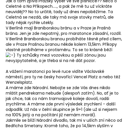
Jak o tom zpívá Pražský výběr ve své písničce?? Něco o
Celetné a Na Příkopech....., a pak že mě tu už víckráte
neuviděj?? No to určitě, tady už dnes nepoběžíme. Ta
Celetná se nezdá, ale taky má svoje stovky metrů, ale
tady nějak rychle utekly.
V Berlíně mají Braniborskou bránu a v Praze je Prašná
brána. Jen je zde nepatrný, pro maratonce zásadní, rozdíl.
V Berlíně Braniborskou branou probíháte těsně před cílem,
ale v Praze Prašnou branou někde kolem 13,5km. Příkopy
vlastně probíháme v protisměru. To se to krásně běží
Ty schůdky mezi vozovkou a pěší zónou jsou
nevyzpytatelné, a je třeba si na ně dát pozor.
A vážení maratonci po levé ruce vidíte Václavské
náměstí, pro ty ne česky hovořící Vencel Platz a nebo též
Wenzelsplatz.
A máme zde Národní. Nebojte se zde Vás dnes nikdo
mlátit pendrekama nebude (alespoň zatím). No, ať je to
jak chce, tak co nám tramvajové koleje dovolí, radši
zrychlíme. A máme zde první výsledek zrychlení - další
odpadlík. Už nás v čelní skupince je 9+1 (ale už si nejsem
na 100% jistý a na počítání již nemám morál).
Jakmile se blíží Národní divadlo, tak mi v uších zní něco od
Bedřicha Smetany. Kromě toho, že po 14,5km slyším v