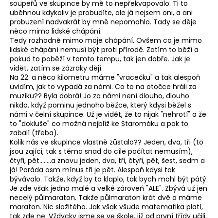
soupeřů ve skupince by mě to nepřekvapovalo. Ti to
uběhnou kdykoliv je probudíte, ale já nejsem oni, a ani
probuzení nadvakrát by mně nepomohlo. Tady se děje
něco mimo lidské chápání.
Tedy rozhodně mimo moje chápání. Ovšem co je mimo
lidské chápání nemusí být proti přírodě. Zatím to běží a
pokud to poběží v tomto tempu, tak jen dobře. Jak je
vidět, zatím se zázraky dějí.
Na 22. a něco kilometru máme "vracečku" a tak alespoň
uvidím, jak to vypadá za námi. Co to na otočce hráli za
muziku?? Byla dobrá! Jo za námi není dlouho, dlouho
nikdo, když pominu jednoho běžce, který kdysi běžel s
námi v čelní skupince. Už je vidět, že to nijak "nehrotí" a že
to "dokluše" co možná nejblíž ke Staromáku a pak to
zabalí (třeba).
Kolik nás ve skupince vlastně zůstalo?? Jeden, dva, tři (to
jsou zajíci, tak s těma snad do cíle počítat nemusím),
čtyři, pět........a znovu jeden, dva, tři, čtyři, pět, šest, sedm a
já! Paráda osm mínus tři je pět. Alespoň kdysi tak
bývávalo. Takže, když by to klaplo, tak bych mohl být pátý.
Je zde však jedno malé a velké zároveň "ALE". Zbývá už jen
necelý půlmaraton. Takže půlmaraton krát dvě a máme
maraton. Nic složitého. Jak však všude matematika platí,
tak zde ne. Vždycky jsme se ve škole, již od první třídy učili,