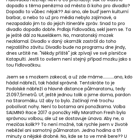
dopadlo s těma penězma od města či koho pro divadlo?
Dopadlo to vůbec nějak?? Asi ano, ale buď jsem kulturní
barbar, a nebo to už pro média nebylo zajímavé, a
nezapadalo jim to do jejich itineráře zpráv. Snad to pro
divadlo dopadlo dobře. Prdlajs Fidlovačka, sekl jsem se. Ta
je ještě dál za Nuselákem. No, maratonský mozek
nezklamal. Divadlo v daný okamžik zastrčil do toho
nejzaššího závitu. Divadlo bude na programu dne jindy,
dnes určitě ne. "Někdy příště" jak zpívají ve své písničce
Katapulti. Jestli to ovšem není stejný případ mozku jako s
tou Fidlovačkou.
Jsem se s mozkem zakecal, a už zde máme............ano, kdo
hádal nábřeží, tak hádal správně. Tentokráte to je
Podolské nábřeží a hlavně distance půlmaratonu, tedy
21.097,5metrů. Uf, ještě jednou tolik a jsme doma, pardon
na Staromáku. Už aby to bylo. Začínají mě trochu
pobolívat nohy. Není to botama ani ponožkama. Volba
SALMING Race 2017 a ponožky Hilly Marathon Fresh byla
správnou volbou, ale už se dostavuje únava. Aby ne, a
mezičas kolik?? To není možné, tak rychle jsem v životě
neběžel ani samotný půlmaraton. Jedna hodina a tři
minuty a nějaké drobné. No, kde se to ve mně bere?? U