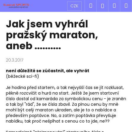
K
Přejít
Hledat
Náku
M
Přihlášen
CZK
na
o
obsah
Zpět
Zpět
košík
š
Jak jsem vyhrál
í
C
pražský maraton,
k
o
aneb ..........
p
o
20.3.2017
t
ř
není důležité se zúčastnit, ale vyhrát
(běžecké sci-fi)
e
b
Je hodina před startem, a tak nejvyšší čas se jít rozklusat,
u
pěkně rozcvičit a hurá na start. Ještě že jsem startovní
číslo dostal od kamaráda za symbolickou cenu - je zraněn
j
a tak byl "rád", že se čísla zbavil. Za plnou cenu by mně
e
mohl být celý maraton ukraden, ale je to o nabídce a
t
především poptávce. No, a zatím poptávka převyšuje
nabídku, tak proč nešplhat s cenou co to jde, ne??
e
n