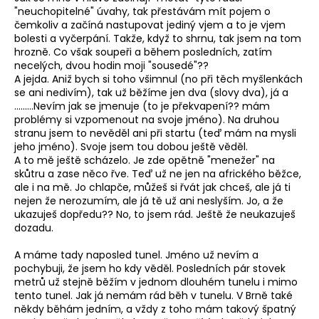
"neuchopitelné" úvahy, tak přestávám mít pojem o
čemkoliv a začíná nastupovat jediný vjem a to je vjem
bolesti a vyčerpání. Takže, když to shrnu, tak jsem na tom
hrozně. Co však soupeři a během posledních, zatím
necelých, dvou hodin moji "sousedé"??
A jejda. Aniž bych si toho všimnul (no při těch myšlenkách
se ani nedivím), tak už běžíme jen dva (slovy dva), já a
.........Nevím jak se jmenuje (to je překvapení?? mám
problémy si vzpomenout na svoje jméno). Na druhou
stranu jsem to nevěděl ani při startu (teď mám na mysli
jeho jméno). Svoje jsem tou dobou ještě věděl.
A to mě ještě scházelo. Je zde opětně "menežer" na
skůtru a zase něco řve. Teď už ne jen na afrického běžce,
ale i na mě. Jo chlapče, můžeš si řvát jak chceš, ale já ti
nejen že nerozumím, ale já tě už ani neslyším. Jo, a že
ukazuješ dopředu?? No, to jsem rád. Ještě že neukazuješ
dozadu.
A máme tady naposled tunel. Jméno už nevím a
pochybuji, že jsem ho kdy věděl. Posledních pár stovek
metrů už stejně běžím v jednom dlouhém tunelu i mimo
tento tunel. Jak já nemám rád běh v tunelu. V Brně také
někdy běhám jedním, a vždy z toho mám takový špatný