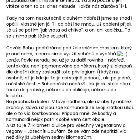
propadlišti dějin. Historie se neptá. Ta zná pouze a jen
vítěze a ten to asi dnes nebude. Takže nás zůstává 11+1.
Tady na tom neskutečně dlouhém nábřeží jsme se snad i
opálili. Vlastně jen já. Ti, co běží se mnou, už opálení přijeli.
Já už se potím "jak vrata od chlíva", a oni ani kapičku....To
se s nima pak těžko soupeří.
Chvála Bohu, podbíháme pod železničním mostem, který
je nad námi, a nemusíme využít seběhů a výběhů
Jenže, Pavle neraduj se, už je tu další rovinka - nábřeží,
tentokráte není pojmenováno po někom, který si alespoň
dle dnešní doby zasloužil toto privilegium (i když mu
osobně, ať je kde je, to je asi stejně jednou), ale po jedné,
městské části - Bubenečské nábřeží. Jak jinak, stále nám
fouká do protivky, někomu do obličeje, někomu do
ksichtu.....
Na procházku kolem Vltavy nádhera, ale už aby ty nábřeží
skončily. Sláva, už jsou zde Komunardi se svojí krátkou ulicí,
ale o to víc kostkovanou. Připadá mně, že kostky a
Komunardi nějak patří k sobě.Vem čert oboje.
A už tu je 7. kilometr a ulice pro všechny vegetariány a
vegány - Jateční!! Doufám, že se Vám zde nepřitíží víc
než díky již uběhlým sedmi kilometrům.