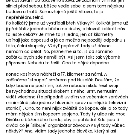
se dostávám do takového stavu, že začínám vnímat jen
silnici před sebou, běžce vedle sebe, a sem tam nějakou
budovu u tratě. Samozřejmě ještě Vltavu, ta je
nepřehlédnutelná.
Po kolikátý jsme už vystřídali břeh Vtlavy?? Kolikrát jsme už
ji přeběhli z jednoho břehu na druhý, a hlavně kolikrát nás
to ještě čeká?? Je mně to již jedno, jen ať kilometry
ubíhají jako doposud a já co možná nejpozději odpadnu z
této, čelní skupinky. Vždyť papírově tady už dávno
nemám co dělat. No, přiznejme si to, již od samého
začátku bych zde neměl být. Asi jsem fakt tak výborně
připraven. Nebudu to řešit. Ono to nějak dopadne.
Konec Rašínova nábřeží a 17. kilometr za námi. A
začínáme "stoupat" směrem pod Nuselák. Doufám, že
když budeme pod ním, tak že nebude nikdo řešit svoji
bezvýchodnou situaci skokem z něho. Brrrr, nemusím
vidět všechno (to případně uvidím ve večerních zprávách
minimálně jako jednu z hlavních zpráv na nějaké televizní
stanici) . Ono, to není nijak zvláště do kopce, ale já to tady
mám nějak s tím kopcem spojeno. Tady ty ulice nic moc.
Diváka a běžeckého fandu, aby jsi pohledal. Kde jsou ti
diváci co je "slibuje" organizátor závodu?? Byl tady vůbec
někdy?? Ano, vidím tady jednoho člověka, který si asi