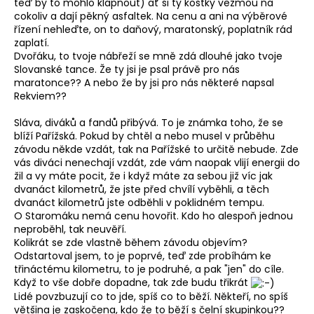
teď by to mohlo klapnout) ať si ty kostky vezmou na
cokoliv a dají pěkný asfaltek. Na cenu a ani na výběrové
řízení nehleďte, on to daňový, maratonský, poplatník rád
zaplatí.
Dvořáku, to tvoje nábřeží se mně zdá dlouhé jako tvoje
Slovanské tance. Že ty jsi je psal právě pro nás
maratonce?? A nebo že by jsi pro nás některé napsal
Rekviem??
Sláva, diváků a fandů přibývá. To je známka toho, že se
blíží Pařížská. Pokud by chtěl a nebo musel v průběhu
závodu někde vzdát, tak na Pařížské to určitě nebude. Zde
vás diváci nenechají vzdát, zde vám naopak vlijí energii do
žil a vy máte pocit, že i když máte za sebou již víc jak
dvanáct kilometrů, že jste před chvílí vyběhli, a těch
dvanáct kilometrů jste odběhli v poklidném tempu.
O Staromáku nemá cenu hovořit. Kdo ho alespoň jednou
neproběhl, tak neuvěří.
Kolikrát se zde vlastně během závodu objevím?
Odstartoval jsem, to je poprvé, teď zde probíhám ke
třináctému kilometru, to je podruhé, a pak "jen" do cíle.
Když to vše dobře dopadne, tak zde budu třikrát
Lidé povzbuzují co to jde, spíš co to běží. Někteří, no spíš
většina je zaskočena, kdo že to běží s čelní skupinkou??