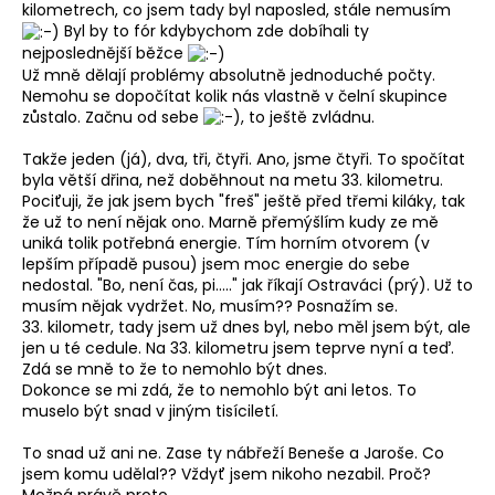
kilometrech, co jsem tady byl naposled, stále nemusím
Byl by to fór kdybychom zde dobíhali ty
nejposlednější běžce
Už mně dělají problémy absolutně jednoduché počty.
Nemohu se dopočítat kolik nás vlastně v čelní skupince
zůstalo. Začnu od sebe
, to ještě zvládnu.
Takže jeden (já), dva, tři, čtyři. Ano, jsme čtyři. To spočítat
byla větší dřina, než doběhnout na metu 33. kilometru.
Pociťuji, že jak jsem bych "freš" ještě před třemi kiláky, tak
že už to není nějak ono. Marně přemýšlím kudy ze mě
uniká tolik potřebná energie. Tím horním otvorem (v
lepším případě pusou) jsem moc energie do sebe
nedostal. "Bo, není čas, pi....." jak říkají Ostraváci (prý). Už to
musím nějak vydržet. No, musím?? Posnažím se.
33. kilometr, tady jsem už dnes byl, nebo měl jsem být, ale
jen u té cedule. Na 33. kilometru jsem teprve nyní a teď.
Zdá se mně to že to nemohlo být dnes.
Dokonce se mi zdá, že to nemohlo být ani letos. To
muselo být snad v jiným tisíciletí.
To snad už ani ne. Zase ty nábřeží Beneše a Jaroše. Co
jsem komu udělal?? Vždyť jsem nikoho nezabil. Proč?