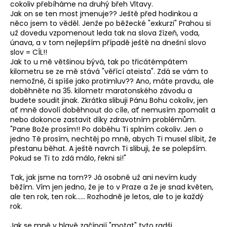
cokoliv přebíháme na druhý břeh Vltavy.
Jak on se ten most jmenuje?? Ještě před hodinkou a
něco jsem to věděl. Jenže po běžecké "exkurzi" Prahou si
už dovedu vzpomenout leda tak na slova žízeň, voda,
únava, a v tom nejlepším případě ještě na dnešní slovo
slov = CÍL!!
Jak to u mě většinou bývá, tak po třicátémpátem
kilometru se ze mě stává "věřící ateista". Zdá se vám to
nemožné, či spíše jako protimluv?? Ano, máte pravdu, ale
doběhněte na 35. kilometr maratonského závodu a
budete soudit jinak. Zkrátka slibuji Pánu Bohu cokoliv, jen
ať mně dovolí doběhnout do cíle, ať nemusím zpomalit a
nebo dokonce zastavit díky zdravotním problémům.
"Pane Bože prosím!! Po doběhu Ti splním cokoliv. Jen o
jedno Tě prosím, nechtěj po mně, abych Ti musel slíbit, že
přestanu běhat. A ještě navrch Ti slibuji, že se polepším.
Pokud se Ti to zdá málo, řekni si!"
Tak, jak jsme na tom?? Já osobně už ani nevím kudy
běžím. Vím jen jedno, že je to v Praze a že je snad květen,
ale ten rok, ten rok...... Rozhodně je letos, ale to je každý
rok.
Jak se mně v hlavě začínají "motat" tyto radši