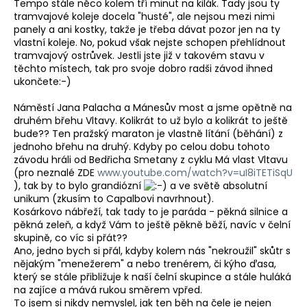
Tempo stále něco kolem tří minut na kilák. Tady jsou ty
tramvajové koleje docela "husté", ale nejsou mezi nimi
panely a ani kostky, takže je třeba dávat pozor jen na ty
vlastní koleje. No, pokud však nejste schopen přehlídnout
tramvajový ostrůvek. Jestli jste již v takovém stavu v
těchto místech, tak pro svoje dobro radši závod ihned
ukončete:-)
Náměstí Jana Palacha a Mánesův most a jsme opětně na
druhém břehu Vltavy. Kolikrát to už bylo a kolikrát to ještě
bude?? Ten pražský maraton je vlastně lítání (běhání) z
jednoho břehu na druhý. Kdyby po celou dobu tohoto
závodu hráli od Bedřicha Smetany z cyklu Má vlast Vltavu
(pro neznalé ZDE
www.youtube.com/watch?v=uI8iTETiSqU
), tak by to bylo grandiózní
a ve světě absolutní
unikum (zkusím to Capalbovi navrhnout).
Kosárkovo nábřeží, tak tady to je paráda - pěkná silnice a
pěkná zeleň, a když Vám to ještě pěkně běží, navíc v čelní
skupině, co víc si přát??
Ano, jedno bych si přál, kdyby kolem nás "nekroužil" skůtr s
nějakým "menežerem" a nebo trenérem, či kýho ďasa,
který se stále přibližuje k naší čelní skupince a stále huláká
na zajíce a mává rukou směrem vpřed.
To jsem si nikdy nemyslel, jak ten běh na čele je nejen