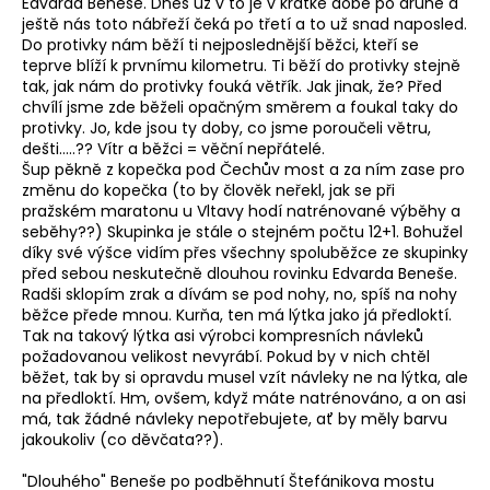
Edvarda Beneše. Dnes už v to je v krátké době po druhé a
ještě nás toto nábřeží čeká po třetí a to už snad naposled.
Do protivky nám běží ti nejposlednější běžci, kteří se
teprve blíží k prvnímu kilometru. Ti běží do protivky stejně
tak, jak nám do protivky fouká větřík. Jak jinak, že? Před
chvílí jsme zde běželi opačným směrem a foukal taky do
protivky. Jo, kde jsou ty doby, co jsme poroučeli větru,
dešti.....?? Vítr a běžci = věční nepřátelé.
Šup pěkně z kopečka pod Čechův most a za ním zase pro
změnu do kopečka (to by člověk neřekl, jak se při
pražském maratonu u Vltavy hodí natrénované výběhy a
seběhy??) Skupinka je stále o stejném počtu 12+1. Bohužel
díky své výšce vidím přes všechny spoluběžce ze skupinky
před sebou neskutečně dlouhou rovinku Edvarda Beneše.
Radši sklopím zrak a dívám se pod nohy, no, spíš na nohy
běžce přede mnou. Kurňa, ten má lýtka jako já předloktí.
Tak na takový lýtka asi výrobci kompresních návleků
požadovanou velikost nevyrábí. Pokud by v nich chtěl
běžet, tak by si opravdu musel vzít návleky ne na lýtka, ale
na předloktí. Hm, ovšem, když máte natrénováno, a on asi
má, tak žádné návleky nepotřebujete, ať by měly barvu
jakoukoliv (co děvčata??).
"Dlouhého" Beneše po podběhnutí Štefánikova mostu