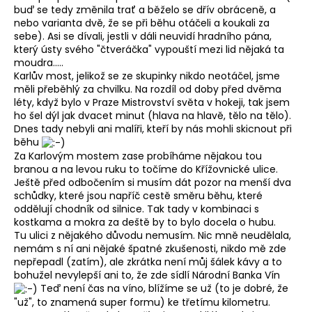
buď se tedy změnila trať a běželo se dřív obráceně, a
nebo varianta dvě, že se při běhu otáčeli a koukali za
sebe). Asi se dívali, jestli v dáli neuvidí hradního pána,
který ústy svého "čtveráčka" vypouští mezi lid nějaká ta
moudra.....
Karlův most, jelikož se ze skupinky nikdo neotáčel, jsme
měli přeběhlý za chvilku. Na rozdíl od doby před dvěma
léty, když bylo v Praze Mistrovství světa v hokeji, tak jsem
ho šel dýl jak dvacet minut (hlava na hlavě, tělo na tělo).
Dnes tady nebyli ani malíři, kteří by nás mohli skicnout při
běhu
Za Karlovým mostem zase probíháme nějakou tou
branou a na levou ruku to točíme do Křížovnické ulice.
Ještě před odbočením si musím dát pozor na menší dva
schůdky, které jsou napříč cestě směru běhu, které
oddělují chodník od silnice. Tak tady v kombinaci s
kostkama a mokra za deště by to bylo docela o hubu.
Tu ulici z nějakého důvodu nemusím. Nic mně neudělala,
nemám s ní ani nějaké špatné zkušenosti, nikdo mě zde
nepřepadl (zatím), ale zkrátka není můj šálek kávy a to
bohužel nevylepší ani to, že zde sídlí Národní Banka Vín
Teď není čas na víno, blížíme se už (to je dobré, že
"už", to znamená super formu) ke třetímu kilometru.