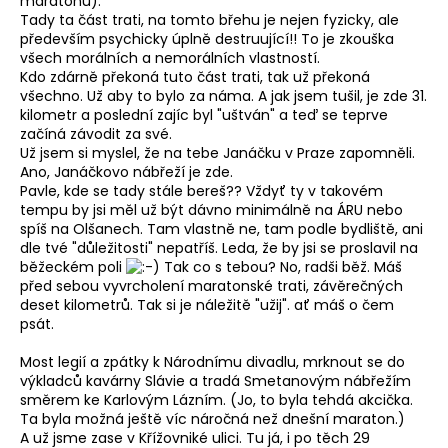
maratonu).
Tady ta část trati, na tomto břehu je nejen fyzicky, ale
především psychicky úplně destruující!! To je zkouška
všech morálních a nemorálních vlastností.
Kdo zdárně překoná tuto část trati, tak už překoná
všechno. Už aby to bylo za náma. A jak jsem tušil, je zde 31.
kilometr a poslední zajíc byl "uštván" a teď se teprve
začíná závodit za své.
Už jsem si myslel, že na tebe Janáčku v Praze zapomněli.
Ano, Janáčkovo nábřeží je zde.
Pavle, kde se tady stále bereš?? Vždyť ty v takovém
tempu by jsi měl už být dávno minimálně na ÁRU nebo
spíš na Olšanech. Tam vlastně ne, tam podle bydliště, ani
dle tvé "důležitosti" nepatříš. Leda, že by jsi se proslavil na
běžeckém poli
Tak co s tebou? No, radši běž. Máš
před sebou vyvrcholení maratonské trati, závěrečných
deset kilometrů. Tak si je náležitě "užij". ať máš o čem
psát.
Most legií a zpátky k Národnímu divadlu, mrknout se do
výkladců kavárny Slávie a tradá Smetanovým nábřežím
směrem ke Karlovým Lázním. (Jo, to byla tehdá akcička.
Ta byla možná ještě víc náročná než dnešní maraton.)
A už jsme zase v Křížovniké ulici. Tu já, i po těch 29