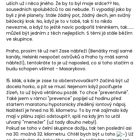
uších už i něco jiného. Že by to byl moje srdce?? No,
sousedních spoluběžců to asi nebude. Ti vypadají jako by
byli z jiné planety. Stále žádný pot, žádný dech, jen svižný
běžecký krok. No, když je to v tobě, tak ti to nikdo
nevezme, a když to ještě navíc podpoříš tréninkem, tak.......
můžeš být jedním z těch nejlepších. S těmi já stále běžím
ve skupince.
Praho, prosím tě už ne!! Zase nábřeží (Benátky mají samé
kanály, Helsinki nespočet ostrůvků a Praho ty máš samá
nábřeží), tentokráte to je už naposled, co si toho stačím a
budu schopen všímat - Masarykovo.
15. kilák, a kde je zase ta občerstvovačka?? Začíná být už
docela horko, a pít se musí. Nejenom když pociťujete
žízeň, to už bývá většinou pozdě. To chce "preventivně".
Také jsem v rámci "prevence" popíjel už hodinu před
startem maratonu hypotonicky zředěný iontový nápoj.
Naštěstí je hned na 16. kilometru. To by mě zajímalo kdy
mají v plánu zajíci odstoupit?, spíš na kdy jim to určil
uřvaný "menežer" (už tady dlouho nebyl).
Pokud se toho v čelní skupince dožiju, tak ten poslední asi
na 30. možná 32. kilometru. Chtěl bych být u toho
Už