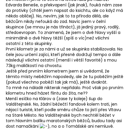
Edvarda Beneše, a překvapení (jak jinak), fouká nám zase
do protivky (chtěl jsem napsat do ksichtu, ale co když má
někdo obličej). No, nevím, jak to ta příroda dělá, ale
běžcům nikdy nefouká do zad. Navíc jsem v čelní
skupince (se mnou je nás třináct), já jediný pravý, rodilý,
středoevropan. To znamená, že jsem o dvě hlavy vyšší a
minimálně o dvě hlavy těžší (spíš o víc)než všichni
ostatní z této skupinky.
První kilometr je za námi a už se skupinka stabilizovala. Na
čele jsou určení zajíci, kteří přesně dodržují tempo a dále
následují všichni ostatní (menší i větší favorité) s mou
73kg maličkostí na chvostu.
Ještě před prvním kilometrem jsem si uvědomil, že
těmito místy neběžím naposledy, ale že tu poběžím ještě
(pokud všechno poběží tak jak má), ještě dvakrát.
To mně na náladě nikterak nepřidalo. Proč však po prvním
kilometru hned házet flintu do žita, ne??
Menší esíčko na Klárov a (zase ty koleje) šup do
Valdštejnské. No, žádní běžečtí fandové kolem trati, jen
nějací turisté, kteří podle směru chůze to jistí přes Vltavu
na Staré Město. Na Valdštejnské bych nechtěl běžet v
tom hlavním balíku maratonských běžců, budou tady asi
dost namačkáni
, no a o Tomášské ani nemluvě.