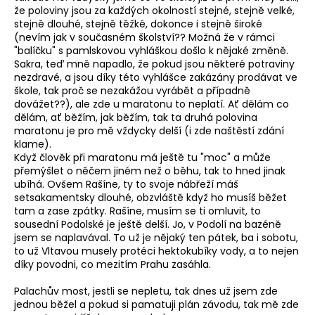
že poloviny jsou za každých okolností stejné, stejně velké,
stejně dlouhé, stejně těžké, dokonce i stejně široké
(nevím jak v současném školství?? Možná že v rámci
"balíčku" s pamlskovou vyhláškou došlo k nějaké změně.
Sakra, teď mně napadlo, že pokud jsou některé potraviny
nezdravé, a jsou díky této vyhlášce zakázány prodávat ve
škole, tak proč se nezakážou vyrábět a případně
dovážet??), ale zde u maratonu to neplatí. Ať dělám co
dělám, ať běžím, jak běžím, tak ta druhá polovina
maratonu je pro mě vždycky delší (i zde naštěstí zdání
klame).
Když člověk při maratonu má ještě tu "moc" a může
přemýšlet o něčem jiném než o běhu, tak to hned jinak
ubíhá. Ovšem Rašíne, ty to svoje nábřeží máš
setsakamentsky dlouhé, obzvláště když ho musíš běžet
tam a zase zpátky. Rašíne, musím se ti omluvit, to
sousední Podolské je ještě delší. Jo, v Podolí na bazéně
jsem se naplavával. To už je nějaký ten pátek, ba i sobotu,
to už Vltavou musely protéci hektokubíky vody, a to nejen
díky povodni, co mezitím Prahu zasáhla.
Palachův most, jestli se nepletu, tak dnes už jsem zde
jednou běžel a pokud si pamatuji plán závodu, tak mě zde