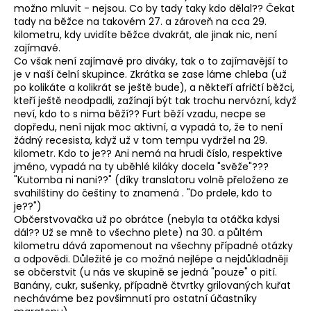
možno mluvit - nejsou. Co by tady taky kdo dělal?? Čekat
tady na běžce na takovém 27. a zároveň na cca 29.
kilometru, kdy uvidíte běžce dvakrát, ale jinak nic, není
zajímavé.
Co však není zajímavé pro diváky, tak o to zajímavější to
je v naší čelní skupince. Zkrátka se zase láme chleba (už
po kolikáte a kolikrát se ještě bude), a někteří afričtí běžci,
kteří ještě neodpadli, zažínají být tak trochu nervózní, když
neví, kdo to s nima běží?? Furt běží vzadu, necpe se
dopředu, není nijak moc aktivní, a vypadá to, že to není
žádný recesista, když už v tom tempu vydržel na 29.
kilometr. Kdo to je?? Ani nemá na hrudi číslo, respektive
jméno, vypadá na ty uběhlé kiláky docela "svěže"???
"Kutomba ni nani??" (díky translatoru volně přeloženo ze
svahilštiny do češtiny to znamená . "Do prdele, kdo to
je??")
Občerstvovačka už po obrátce (nebyla ta otáčka kdysi
dál?? Už se mně to všechno plete) na 30. a půltém
kilometru dává zapomenout na všechny případné otázky
a odpovědi. Důležité je co možná nejlépe a nejdůkladněji
se občerstvit (u nás ve skupině se jedná "pouze" o pití.
Banány, cukr, sušenky, případně čtvrtky grilovaných kuřat
necháváme bez povšimnutí pro ostatní účastníky