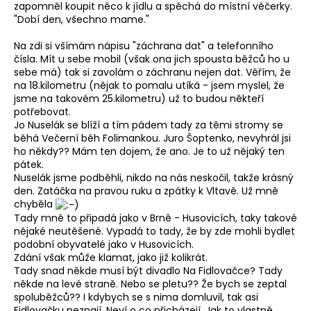
zapomněl koupit něco k jídlu a spěchá do místní věčerky.
"Dobí den, všechno mame."
Na zdi si všímám nápisu "záchrana dat" a telefonního
čísla. Mít u sebe mobil (však ona jich spousta běžců ho u
sebe má) tak si zavolám o záchranu nejen dat. Věřím, že
na 18.kilometru (nějak to pomalu utíká - jsem myslel, že
jsme na takovém 25.kilometru) už to budou někteří
potřebovat.
Jo Nuselák se blíží a tím pádem tady za těmi stromy se
běhá Večerní běh Folimankou. Juro Šoptenko, nevyhrál jsi
ho někdy?? Mám ten dojem, že ano. Je to už nějaký ten
pátek.
Nuselák jsme podběhli, nikdo na nás neskočil, takže krásný
den. Zatáčka na pravou ruku a zpátky k Vltavě. Už mně
chyběla
Tady mně to připadá jako v Brně - Husovicích, taky takové
nějaké neutěšené. Vypadá to tady, že by zde mohli bydlet
podobní obyvatelé jako v Husovicích.
Zdání však může klamat, jako již kolikrát.
Tady snad někde musí být divadlo Na Fidlovačce? Tady
někde na levé straně. Nebo se pletu?? Že bych se zeptal
spoluběžců?? I kdybych se s nima domluvil, tak asi
Fidlovačku neznají. Neví o co přicházejí. Jak to vlastně