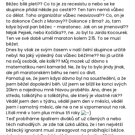
Běžec bílé pleti?? Co to je za recesistu a nebo se ke
skupince přidal někde po cestě?? Ten tam nemá vůbec
co dělat. Toho organizátor vůbec neavizoval?? Co, on je
to dokonce Čech z Moravy?? Dokonce z Brna? Jo, tam
kdysi býval pan běžec - maratonec. Jak on se jmenoval??
Nějak Pejsek, nebo Kočička??, ne. Jo byl to Jarda Kocourek.
Ten ve své době uměl maraton kolem 2:15. To se musí
běžet.
Dnes by však ze svým časem v naší čelní skupince určitě
nebyl. Na jaký výsledný čas vůbec běžíme?? No já určitě
na svůj osobák, ale kolik?? Můj mozek už dávno s
matematikou není kamarád. Ne, že by to bylo jindy jinak,
ale při maratonském běhu se není co divit.
Pamatuji se, že jsem kdysi dávno byl na soustředění, a že
jsem běžel dopolední běh. Už jsem se blížil ke konci svých
20km a najednou mně hlavou proběhlo. Ano, dnes je
středa, tolikátýho a tolikátýho, ale který je vlastně rok??
Věděl jsem den v týdnu, věděl jsem den v měsíci, věděl
jsem i samotný měsíc, ale ne a ne si vzpomenout na rok.
Lítali mně v tom plus mínus tři roky
Teď probíháme špalírem diváků ať už cílených a nebo
těch nahodilých. Je zde tak úzká ulička, že i ten největší
běžecký ignorant musí zareagovat na probíhající běžce.