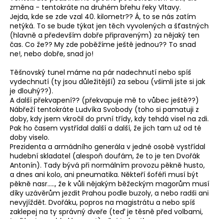
změna - tentokráte na druhém břehu řeky Vltavy.
Jejda, kde se zde vzal 40. kilometr?? Á, to se nás zatím
netýká. To se bude týkat jen těch vyvolených a šťastných
(hlavně a především dobře připraveným) za nějaký ten
čas. Co že?? My zde poběžíme ještě jednou?? To snad
ne!, nebo dobře, snad jo!
Těšnovský tunel máme na pár nadechnutí nebo spíš
vydechnutí (ty jsou důležitější) za sebou (všimli jste si jak
je dlouhý??).
A další překvapení?? (překvapuje mě to vůbec ještě??)
Nábřeží tentokráte Ludvíka Svobody (toho si pamatuji z
doby, kdy jsem vkročil do první třídy, kdy tehdá visel na zdi.
Pak ho časem vystřídal další a další, že jich tam už od té
doby viselo.
Prezidenta a armádního generála v jedné osobě vystřídal
hudební skladatel (alespoň doufám, že to je ten Dvořák
Antonín). Tady bývá při normálním provozu pěkně husto,
a dnes ani kolo, ani pneumatika. Někteří šoféři musí být
pěkně nasr....., že k vůli nějakým běžeckým magorům musí
díky uzávěrům jezdit Prahou podle buzoly, a nebo radši ani
nevyjíždět. Dvořáku, popros na magistrátu a nebo spíš
zaklepej na ty správný dveře (teď je těsně před volbami,