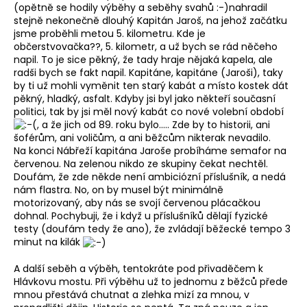
(opětně se hodily výběhy a seběhy svahů :-)nahradil
stejně nekonečně dlouhý Kapitán Jaroš, na jehož začátku
jsme proběhli metou 5. kilometru. Kde je
občerstvovačka??, 5. kilometr, a už bych se rád něčeho
napil. To je sice pěkný, že tady hraje nějaká kapela, ale
radši bych se fakt napil. Kapitáne, kapitáne (Jaroši), taky
by ti už mohli vyměnit ten starý kabát a místo kostek dát
pěkný, hladký, asfalt. Kdyby jsi byl jako někteří současní
politici, tak by jsi měl nový kabát co nové volební období
, a že jich od 89. roku bylo..... Zde by to historii, ani
šoférům, ani voličům, a ani běžcům nikterak nevadilo.
Na konci Nábřeží kapitána Jaroše probíháme semafor na
červenou. Na zelenou nikdo ze skupiny čekat nechtěl.
Doufám, že zde někde není ambiciózní příslušník, a nedá
nám flastra. No, on by musel být minimálně
motorizovaný, aby nás se svojí červenou plácačkou
dohnal. Pochybuji, že i když u příslušníků dělají fyzické
testy (doufám tedy že ano), že zvládají běžecké tempo 3
minut na kilák
A další seběh a výběh, tentokráte pod přivaděčem k
Hlávkovu mostu. Při výběhu už to jednomu z běžců přede
mnou přestává chutnat a zlehka mizí za mnou, v