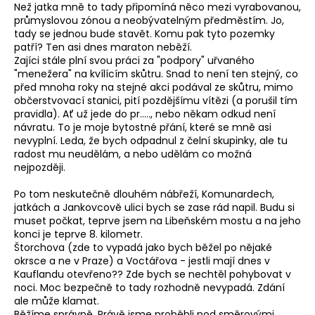
Než jatka mně to tady připomíná něco mezi vyrabovanou,
průmyslovou zónou a neobývatelným předměstím. Jo,
tady se jednou bude stavět. Komu pak tyto pozemky
patří? Ten asi dnes maraton neběží.
Zajíci stále plní svou práci za "podpory" uřvaného
"menežera" na kvílícím skůtru. Snad to není ten stejný, co
před mnoha roky na stejné akci podával ze skůtru, mimo
občerstvovací stanici, pití pozdějšímu vítězi (a porušil tím
pravidla). Ať už jede do pr....., nebo někam odkud není
návratu. To je moje bytostné přání, které se mně asi
nevyplní. Leda, že bych odpadnul z čelní skupinky, ale tu
radost mu neudělám, a nebo udělám co možná
nejpozději.
Po tom neskutečně dlouhém nábřeží, Komunardech,
jatkách a Jankovcově ulici bych se zase rád napil. Budu si
muset počkat, teprve jsem na Libeňském mostu a na jeho
konci je teprve 8. kilometr.
Štorchova (zde to vypadá jako bych běžel po nějaké
okrsce a ne v Praze) a Voctářova - jestli mají dnes v
Kauflandu otevřeno?? Zde bych se nechtěl pohybovat v
noci. Moc bezpečně to tady rozhodně nevypadá. Zdání
ale může klamat.
Běžíme správně. Právě jsme proběhli pod směrovými