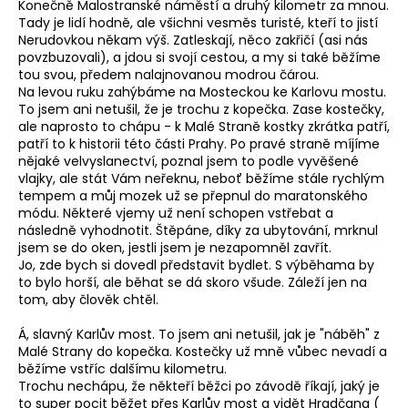
Konečně Malostranské náměstí a druhý kilometr za mnou.
Tady je lidí hodně, ale všichni vesměs turisté, kteří to jistí
Nerudovkou někam výš. Zatleskají, něco zakřičí (asi nás
povzbuzovali), a jdou si svojí cestou, a my si také běžíme
tou svou, předem nalajnovanou modrou čárou.
Na levou ruku zahýbáme na Mosteckou ke Karlovu mostu.
To jsem ani netušil, že je trochu z kopečka. Zase kostečky,
ale naprosto to chápu - k Malé Straně kostky zkrátka patří,
patří to k historii této části Prahy. Po pravé straně míjíme
nějaké velvyslanectví, poznal jsem to podle vyvěšené
vlajky, ale stát Vám neřeknu, neboť běžíme stále rychlým
tempem a můj mozek už se přepnul do maratonského
módu. Některé vjemy už není schopen vstřebat a
následně vyhodnotit. Štěpáne, díky za ubytování, mrknul
jsem se do oken, jestli jsem je nezapomněl zavřít.
Jo, zde bych si dovedl představit bydlet. S výběhama by
to bylo horší, ale běhat se dá skoro všude. Záleží jen na
tom, aby člověk chtěl.
Á, slavný Karlův most. To jsem ani netušil, jak je "náběh" z
Malé Strany do kopečka. Kostečky už mně vůbec nevadí a
běžíme vstříc dalšímu kilometru.
Trochu nechápu, že někteří běžci po závodě říkají, jaký je
to super pocit běžet přes Karlův most a vidět Hradčana (