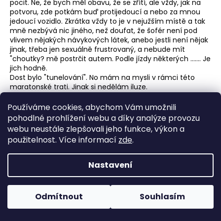
pocit. Ne, že bych měl obavu, že se zřítí, ale vždy, jak na
potvoru, zde potkám buď protijedoucí a nebo za mnou
jedoucí vozidlo. Zkrátka vždy to je v nejužším místě a tak
mně nezbývá nic jiného, než doufat, že šofér není pod
vlivem nějakých návykových látek, anebo jestli není nějak
jinak, třeba jen sexuálně frustrovaný, a nebude mít
"choutky? mě postrčit autem. Podle jízdy některých ....... Je
jich hodně.
Dost bylo "tunelování". No mám na mysli v rámci této
maratonské trati. Jinak si nedělám iluze.
Máme zde poslední dva kilometry a "Hyn sa hukáže" jak
Používáme cookies, abychom Vám umožnili
zvolal Kozina před svou smrtí. Už i běžec z Afriky si
pohodlné prohlížení webu a díky analýze provozu
uvědomil, že zde nejsem tak nějak náhodou, a že si to na
webu neustále zlepšovali jeho funkce, výkon a
"férovku" rozdáme mezi sebou kdo z koho. Možná v
použitelnost. Více informací
zde
.
pivech, nebo vínu bych měl na vrch, ale toto je běh a
navíc maratonský běh, kde má papírově navrch on.
Co teď s tím?? No nic, posnažím se běžet do cíle co
Nastavení
možná nejrychleji. To on však bude chtít jistě taky.
41. kilometr a stále běžíme vedle sebe, no spíš já půlkrok
Odmítnout
Souhlasím
za ním. Mám ho pěkně po pravé ruce a vidím, že toho má
#RunEveryDay
již "plný brejle", i kdyby měl kontaktní čočky a nebo měl
zrak jak ostříž. On toho má plný brejle a já už únavou ani