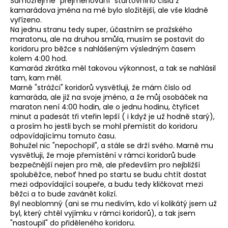
Samozřejmě "přejmenování" startovního čísla z
a
kamarádova jména na mé bylo složitější, ale vše kladně
vyřízeno.
j
Na jednu stranu tedy super, účastním se pražského
í
maratonu, ale na druhou smůla, musím se postavit do
koridoru pro běžce s nahlášeným výsledným časem
t
kolem 4:00 hod.
?
Kamarád zkrátka měl takovou výkonnost, a tak se nahlásil
tam, kam měl.
Marně "strážci" koridorů vysvětluji, že mám číslo od
kamaráda, ale již na svoje jméno, a že můj osobáček na
maraton není 4:00 hodin, ale o jednu hodinu, čtyřicet
minut a padesát tři vteřin lepší ( i když je už hodně starý),
HLEDAT
a prosím ho jestli bych se mohl přemístit do koridoru
odpovídajícímu tomuto času.
Bohužel nic "nepochopil", a stále se drží svého. Marně mu
vysvětluji, že moje přemístění v rámci koridorů bude
D
bezpečnější nejen pro mě, ale především pro nejbližší
o
spoluběžce, neboť hned po startu se budu chtít dostat
p
mezi odpovídající soupeře, a budu tedy kličkovat mezi
běžci a to bude zavánět kolizí.
o
Byl neoblomný (ani se mu nedivím, kdo ví kolikátý jsem už
r
byl, který chtěl vyjímku v rámci koridorů), a tak jsem
u
"nastoupil" do přiděleného koridoru.