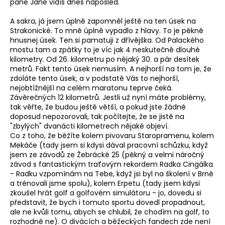
pane Jane vidíš dnes naposled.
A sakra, já jsem úplně zapomněl ještě na ten úsek na
Strakonické. To mně úplně vypadlo z hlavy. To je pěkně
hnusnej úsek. Ten si pamatuji z dřívějška. Od Palackého
mostu tam a zpátky to je víc jak 4 neskutečně dlouhé
kilometry. Od 26. kilometru po nějaký 30. a pár desítek
metrů. Fakt tento úsek nemusím. A nejhorší na tom je, že
zdoláte tento úsek, a v podstatě Vás to nejhorší,
nejobtížnější na celém maratonu teprve čeká.
Závěrečných 12 kilometrů. Jestli už nyní máte problémy,
tak věřte, že budou ještě větší, a pokud jste žádné
doposud nepozorovali, tak počítejte, že se jistě na
"zbylých" dvanácti kilometrech nějaké objeví.
Co z toho, že běžíte kolem pivovaru Staropramenu, kolem
Mekáče (tady jsem si kdysi dával pracovní schůzku, když
jsem ze závodů ze Žebrácké 25 (pěkný a velmi náročný
závod s fantastickým traťovým rekordem Radka Cingálka
- Radku vzpomínám na Tebe, když jsi byl na školení v Brně
a trénovali jsme spolu), kolem Erpetu (tady jsem kdysi
zkoušel hrát golf a golfovém simulátoru - jo, dovedu si
představit, že bych i tomuto sportu dovedl propadnout,
ale ne kvůli tomu, abych se chlubil, že chodím na golf, to
rozhodně ne). O divácích a běžeckých fandech zde není