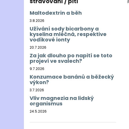
stravování / pití
Maltodextrin a běh
3.8.2026
Užívání sody bicarbony a
kyselina mléčná, respektive
vodíkové ionty
20.7.2026
Za jak dlouho po napití se toto
projeví ve svalech?
9.7.2026
Konzumace banánů a běžecký
výkon?
3.7.2026
Vliv magnezia na lidský
organismus
24.5.2026