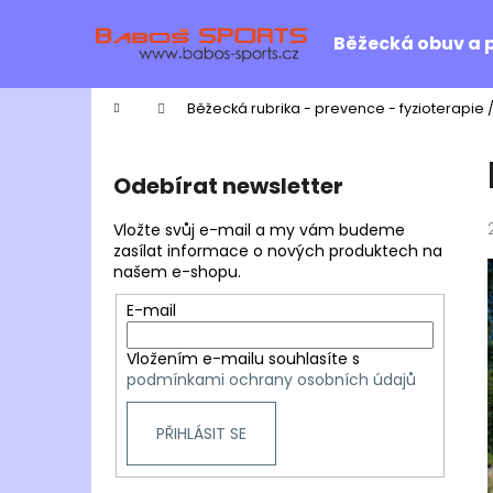
K
Přejít
na
o
Běžecká obuv a 
obsah
Zpět
Zpět
š
do
do
í
Domů
Běžecká rubrika - prevence - fyzioterapie 
k
obchodu
obchodu
P
o
Odebírat newsletter
s
t
Vložte svůj e-mail a my vám budeme
r
zasílat informace o nových produktech na
našem e-shopu.
a
n
E-mail
n
Vložením e-mailu souhlasíte s
í
podmínkami ochrany osobních údajů
p
a
PŘIHLÁSIT SE
n
e