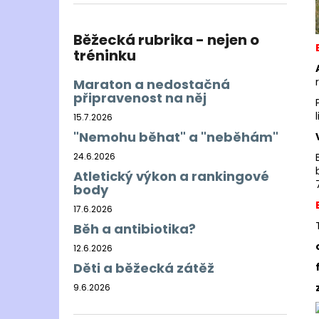
BĚŽECKÁ BUNDA RONHILL EVERYDAY
l
JACKET
899 Kč
Běžecká rubrika - nejen o
Původně:
1 200 Kč
tréninku
Maraton a nedostačná
připravenost na něj
15.7.2026
"Nemohu běhat" a "neběhám"
24.6.2026
Atletický výkon a rankingové
body
17.6.2026
Běh a antibiotika?
12.6.2026
Děti a běžecká zátěž
9.6.2026