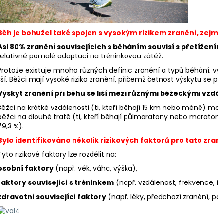
BĚŽECKÉ RUKAVICE RONHILL CLASSIC
BĚŽECKÁ OBUV 
GLOVE
2 299 Kč
346 Kč
Původně:
3 769
Původně:
384 Kč
Běh je bohužel také spojen s vysokým rizikem zranění, zej
Asi 80% zranění souvisejících s běháním souvisí s přetížení
relativně pomalé adaptaci na tréninkovou zátěž.
Protože existuje mnoho různých definic zranění a typů běhání, 
liší. Běžci mají vysoké riziko zranění, přičemž četnost výskytu se
Výskyt zranění při běhu se liší mezi různými běžeckými vzd
Běžci na krátké vzdálenosti (ti, kteří běhají 15 km nebo méně) m
běžci na dlouhé tratě (ti, kteří běhají půlmaratony nebo maraton
79,3 %).
Bylo identifikováno několik rizikových faktorů pro tato zra
Tyto rizikové faktory lze rozdělit na:
osobní faktory
(např. věk, váha, výška),
faktory související s tréninkem
(např. vzdálenost, frekvence, 
zdravotní
související faktory
(např. léky, předchozí zranění, p