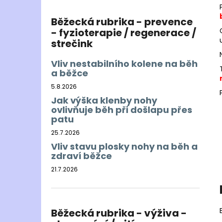
Běžecká rubrika - prevence
- fyzioterapie / regenerace /
strečink
Vliv nestabilního kolene na běh
a běžce
5.8.2026
Jak výška klenby nohy
ovlivňuje běh při došlapu přes
patu
25.7.2026
Vliv stavu plosky nohy na běh a
zdraví běžce
21.7.2026
Běžecká rubrika - výživa -