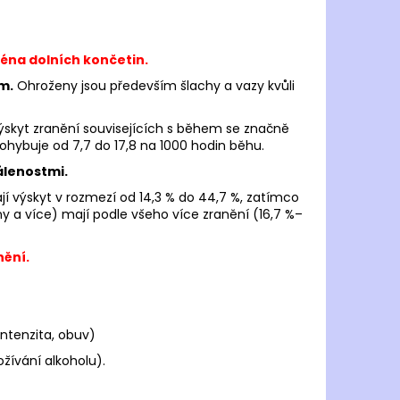
JOMA R.6000 2502
 Kč
ména dolních končetin.
m.
Ohroženy jsou především šlachy a vazy kvůli
výskyt zranění souvisejících s během se značně
 pohybuje od 7,7 do 17,8 na 1000 hodin běhu.
álenostmi.
ají výskyt v rozmezí od 14,3 % do 44,7 %, zatímco
y a více) mají podle všeho více zranění (16,7 %–
nění.
intenzita, obuv)
ožívání alkoholu).