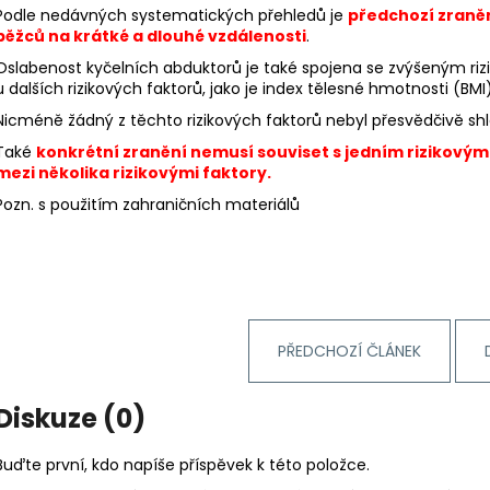
Podle nedávných systematických přehledů je
předchozí zraněn
běžců na krátké a dlouhé vzdálenosti
.
Oslabenost kyčelních abduktorů je také spojena se zvýšeným rizi
u dalších rizikových faktorů, jako je index tělesné hmotnosti (BMI
Nicméně žádný z těchto rizikových faktorů nebyl přesvědčivě shl
Také
konkrétní zranění nemusí souviset s jedním rizikovým
mezi několika rizikovými faktory.
Pozn. s použitím zahraničních materiálů
PŘEDCHOZÍ ČLÁNEK
Diskuze (0)
Buďte první, kdo napíše příspěvek k této položce.