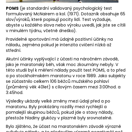
a
POMS
(je standardní validovaný psychologický test
j
formulovaný McNairem a kol. (1971). Dotazník obsahuje 65
slov/výroků, které popisují pocity lidí. Test vyžaduje,
í
abyste u každého slova nebo výroku uvedli, jak jste se cítili
t
v minulém týdnu, včetně dneška).
?
Pravidelné sportování má údajně pozitivní účinky na
náladu, zejména pokud je intenzita cvičení nízká až
střední.
Akutní účinky vyplývající z účasti na náročném závodě,
jako je maratonský běh, však moc zkoumány nebyly. V
HLEDAT
této studii byl k měření nálady použit test POMS, a to před
a po stockholmském maratonu v roce 1989. Jako subjekty
se zúčastnilo celkem 106 běžců mužského pohlaví
(průměrný věk 40let) s cílovým časem mezi 3:00hod. a
3:45hod.
D
o
Výsledky ukázaly velké změny mezi údaji před a po
p
maratonu. Byly prokázány rozdíly mezi rychlejší a
pomalejší skupinou běžců, pokud jde o stavy nálady,
o
přestože hladiny glukózy v plazmě byly srovnatelné.
r
u
Bylo zjištěno, že účast na maratonském závodě výrazně
ovlivňuje náladu, a to především výrazně negativněji než