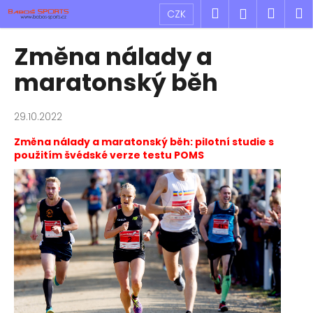
K
Přejít
Hledat
Náku
M
Přihlášen
CZK
na
o
obsah
Zpět
Zpět
košík
š
Změna nálady a
í
C
maratonský běh
k
o
p
29.10.2022
o
Změna nálady a maratonský běh: pilotní studie s
t
použitím švédské verze testu POMS
ř
e
b
u
j
e
t
e
n