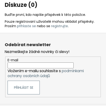
Diskuze (0)
Buďte první, kdo napíše příspěvek k této položce.
Pouze registrovaní uživatelé mohou vkládat příspěvky.
Prosím
přihlaste se
nebo se
registrujte
.
Z
á
Odebírat newsletter
p
Nezmeškejte žádné novinky či slevy!
a
t
E-mail
í
Vložením e-mailu souhlasíte s
podmínkami
ochrany osobních údajů
PŘIHLÁSIT SE