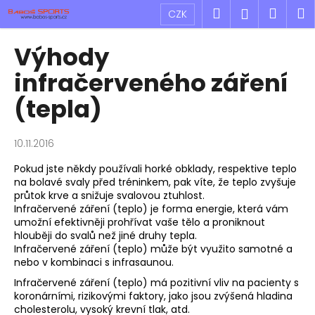
K
Přejít
Hledat
Náku
M
Přihlášen
CZK
na
o
obsah
Zpět
Zpět
košík
š
Výhody
í
C
infračerveného záření
k
o
(tepla)
p
o
10.11.2016
t
ř
Pokud jste někdy používali horké obklady, respektive teplo
na bolavé svaly před tréninkem, pak víte, že teplo zvyšuje
e
průtok krve a snižuje svalovou ztuhlost.
b
Infračervené záření (teplo) je forma energie, která vám
u
umožní efektivněji prohřívat vaše tělo a proniknout
hlouběji do svalů než jiné druhy tepla.
j
Infračervené záření (teplo) může být využito samotné a
e
nebo v kombinaci s infrasaunou.
t
Infračervené záření (teplo) má pozitivní vliv na pacienty s
e
koronárními, rizikovými faktory, jako jsou zvýšená hladina
cholesterolu, vysoký krevní tlak, atd.
n