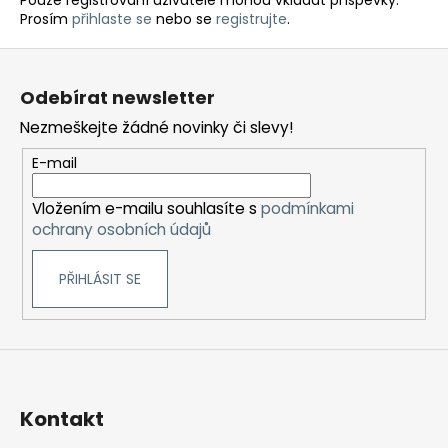
č
Pouze registrovaní uživatelé mohou vkládat příspěvky.
Prosím
přihlaste se
nebo se
registrujte
.
u
j
Z
e
á
m
Odebírat newsletter
p
e
Nezmeškejte žádné novinky či slevy!
a
t
E-mail
BĚŽECKÁ
í
OBUV
JOMA
Vložením e-mailu souhlasíte s
podmínkami
R-
ochrany osobních údajů
6000
2602
PŘIHLÁSIT SE
2
499
Kč
Původně:
3
000
Kč
Kontakt