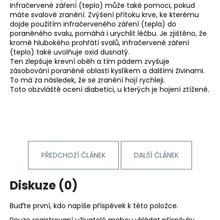
Infračervené záření (teplo) může také pomoci, pokud
a
máte svalové zranění. Zvýšení přítoku krve, ke kterému
j
dojde použitím infračerveného záření (tepla) do
poraněného svalu, pomáhá i urychlit léčbu. Je zjištěno, že
í
kromě hlubokého prohřátí svalů, infračervené záření
t
(teplo) také uvolňuje oxid dusnatý.
?
Ten zlepšuje krevní oběh a tím pádem zvyšuje
zásobování poraněné oblasti kyslíkem a dalšími živinami.
To má za následek, že se zranění hojí rychleji.
Toto obzvláště ocení diabetici, u kterých je hojení ztížené.
HLEDAT
D
PŘEDCHOZÍ ČLÁNEK
DALŠÍ ČLÁNEK
o
p
Diskuze (0)
o
r
Buďte první, kdo napíše příspěvek k této položce.
u