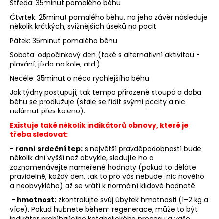
Středa: 35minut pomalého běhu
Čtvrtek: 25minut pomalého běhu, na jeho závěr následuje
několik krátkých, svižnějších úseků na pocit
Pátek: 35minut pomalého běhu
Sobota: odpočinkový den (také s alternativní aktivitou -
plavání, jízda na kole, atd.)
Neděle: 35minut o něco rychlejšího běhu
Jak týdny postupují, tak tempo přirozeně stoupá a doba
běhu se prodlužuje (stále se řídit svými pocity a nic
nelámat přes koleno).
Existuje také několik indikátorů obnovy, které je
třeba sledovat:
- ranní srdeční tep:
s největší pravděpodobností bude
několik dní vyšší než obvykle, sledujte ho a
zaznamenávejte naměřené hodnoty (pokud to děláte
pravidelně, každý den, tak to pro vás nebude nic nového
a neobvyklého) až se vrátí k normální klidové hodnotě
- hmotnost:
zkontrolujte svůj úbytek hmotnosti (1–2 kg a
více). Pokud hubnete během regenerace, může to být
indikátor probíhajícího katabolického procesu a vaše