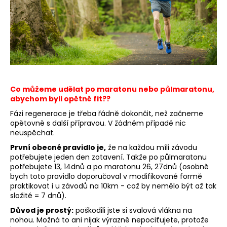
a
j
í
t
?
Co můžeme udělat po maratonu nebo půlmaratonu,
abychom byli opětně fit??
Fázi regenerace je třeba řádně dokončit, než začneme
HLEDAT
opětovně s další přípravou. V žádném případě nic
neuspěchat.
První obecné pravidlo je,
že na každou míli závodu
potřebujete jeden den zotavení. Takže po půlmaratonu
D
potřebujete 13, 14dnů a po maratonu 26, 27dnů (osobně
o
bych toto pravidlo doporučoval v modifikované formě
p
praktikovat i u závodů na 10km - což by nemělo být až tak
o
složité = 7 dnů).
r
Důvod je prostý:
poškodili jste si svalová vlákna na
u
nohou. Možná to ani nijak výrazně nepociťujete, protože