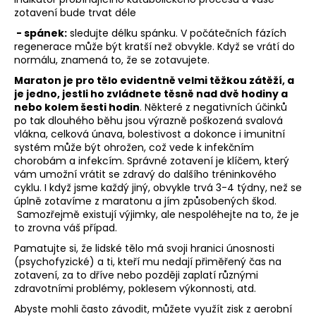
zotavení bude trvat déle
- spánek:
sledujte délku spánku. V počátečních fázích
regenerace může být kratší než obvykle. Když se vrátí do
normálu, znamená to, že se zotavujete.
Maraton je pro tělo evidentně velmi těžkou zátěží, a
je jedno, jestli ho zvládnete těsně nad dvě hodiny a
nebo kolem šesti hodin
. Některé z negativních účinků
po tak dlouhého běhu jsou výrazně poškozená svalová
vlákna, celková únava, bolestivost a dokonce i imunitní
systém může být ohrožen, což vede k infekčním
chorobám a infekcím. Správné zotavení je klíčem, který
vám umožní vrátit se zdravý do dalšího tréninkového
cyklu. I když jsme každý jiný, obvykle trvá 3-4 týdny, než se
úplně zotavíme z maratonu a jím způsobených škod.
Samozřejmě existují výjimky, ale nespoléhejte na to, že je
to zrovna váš případ.
Pamatujte si, že lidské tělo má svoji hranici únosnosti
(psychofyzické) a ti, kteří mu nedají přiměřený čas na
zotavení, za to dříve nebo později zaplatí různými
zdravotními problémy, poklesem výkonnosti, atd.
Abyste mohli často závodit, můžete využít zisk z aerobní