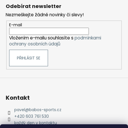
á
Odebírat newsletter
p
Nezmeškejte žádné novinky či slevy!
a
t
E-mail
í
Vložením e-mailu souhlasíte s
podmínkami
ochrany osobních údajů
PŘIHLÁSIT SE
Kontakt
pavel
@
babos-sports.cz
+420 603 761 530
každý den v kontaktu