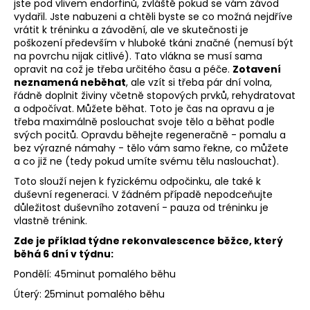
č
jste pod vlivem endorfinů, zvláště pokud se vám závod
u
vydařil. Jste nabuzeni a chtěli byste se co možná nejdříve
j
vrátit k tréninku a závodění, ale ve skutečnosti je
poškození především v hluboké tkáni značné (nemusí být
e
na povrchu nijak citlivé). Tato vlákna se musí sama
m
opravit na což je třeba určitého času a péče.
Zotavení
e
neznamená neběhat
, ale vzít si třeba pár dní volna,
řádně doplnit živiny včetně stopových prvků, rehydratovat
a odpočívat. Můžete běhat. Toto je čas na opravu a je
BĚŽECKÁ
třeba maximálně poslouchat svoje tělo a běhat podle
OBUV
svých pocitů. Opravdu běhejte regeneračně - pomalu a
JOMA
bez výrazné námahy - tělo vám samo řekne, co můžete
RASE
a co již ne (tedy pokud umíte svému tělu naslouchat).
2611
Toto slouží nejen k fyzickému odpočinku, ale také k
1
duševní regeneraci. V žádném případě nepodceňujte
999
Kč
důležitost duševního zotavení - pauza od tréninku je
Původně:
vlastně trénink.
2
Zde je příklad týdne rekonvalescence běžce, který
649
Kč
běhá 6 dní v týdnu:
Pondělí: 45minut pomalého běhu
Úterý: 25minut pomalého běhu