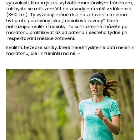
vytrvalosti, kterou jste si vytvořili maratónským tréninkem,
tak byste se měli zaměřit na závody na kratší vzdálenosti
(3-10 km). Ty vyžadují méně dnů na zotavení a mohou
být proto používány jako „tréninkové závody“, které
nahrazující kvalitní tréninky. To samozřejmě můžete po
maratonu praktikovat až od pátého / šestého týdne při
respektování měsíce zotavení.
Kvalitní, běžecké šortky, které neodmyslitelně patří nejen k
maratonu, ale i k tréninku na něj -