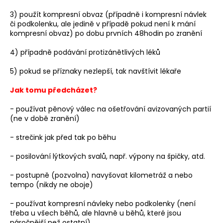
č
u
3) použít kompresní obvaz (případně i kompresní návlek
j
či podkolenku, ale jedině v případě pokud není k mání
e
kompresní obvaz) po dobu prvních 48hodin po zranění
m
4) případně podávání protizánětlivých léků
e
5) pokud se příznaky nezlepší, tak navštívit lékaře
BĚŽECKÁ
Jak tomu předcházet?
BUNDA
RONHILL
- používat pěnový válec na ošetřování avizovaných partií
STRIDE
(ne v době zranění)
SUNDOWN
JACKET
- strečink jak před tak po běhu
2
199
- posilování lýtkových svalů, např. výpony na špičky, atd.
Kč
Původně:
3
- postupně (pozvolna) navyšovat kilometráž a nebo
000
tempo (nikdy ne oboje)
Kč
- používat kompresní návleky nebo podkolenky (není
třeba u všech běhů, ale hlavně u běhů, které jsou
náročnější než ostatní).