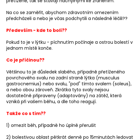
přetížené, tak se stávají náchylnými ke zraněním.
a
Na co se zaměřit, abychom zdravotním omezením
j
předcházeli a nebo je včas podchytili a následně léčili??
í
Především - kde to bolí??
t
?
Pokud to je v lýtku - píchnutím počínaje a ostrou bolestí v
jednom místě konče.
Co je příčinou??
Většinou to je důsledek slabého, případně přetíženého
HLEDAT
povrchového svalu na zadní straně lýtka (musculus
gastrocnemius) nebo svalu, "pod" tímto svalem (soleus),
a nebo obou zároveň. Zkrátka tyto svaly nejsou
dostatečně připraveny (adaptovány) na zátěž, která
D
vzniká při vašem běhu, a dle toho reagují.
o
p
Takže co s tím??
o
1) omezit běh, případně ho úplně přerušit
r
u
2) bolestivou oblast pětkrát denně po 15minutách ledovat