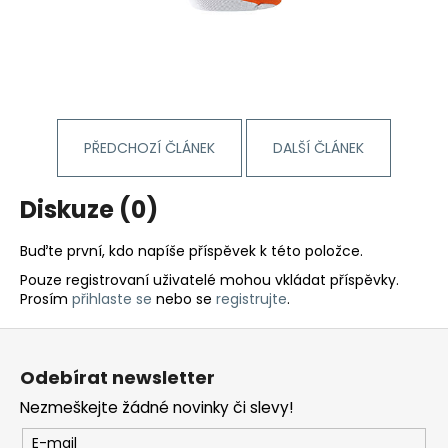
PŘEDCHOZÍ ČLÁNEK
DALŠÍ ČLÁNEK
Diskuze (0)
Buďte první, kdo napíše příspěvek k této položce.
Pouze registrovaní uživatelé mohou vkládat příspěvky.
Prosím
přihlaste se
nebo se
registrujte
.
Z
á
Odebírat newsletter
p
Nezmeškejte žádné novinky či slevy!
a
t
E-mail