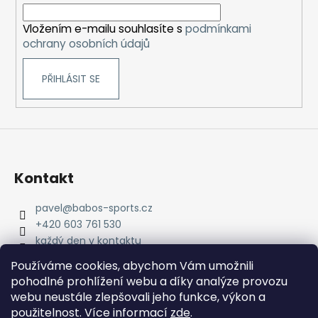
í
Vložením e-mailu souhlasíte s
podmínkami
ochrany osobních údajů
PŘIHLÁSIT SE
Kontakt
pavel
@
babos-sports.cz
+420 603 761 530
každý den v kontaktu
pavel.babos.90/
Používáme cookies, abychom Vám umožnili
pohodlné prohlížení webu a díky analýze provozu
webu neustále zlepšovali jeho funkce, výkon a
použitelnost. Více informací
zde
.