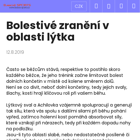
K
Přejít
Hledat
Náku
M
Přihlášen
CZK
na
o
obsah
Zpět
Zpět
košík
š
Bolestivé zranění v
í
C
oblasti lýtka
k
o
p
12.8.2019
o
t
Často se běžcům stává, respektive to postihlo skoro
ř
každého běžce, že jeho trénink začne limitovat bolest
e
dolních končetin v místě od kolene směrem dolů.
Není se co divit, neboť dolní končetiny, tedy jejich svaly,
b
šlachy, kosti hrají klíčovou roli při vašem běhu.
u
Lýtkový sval a Achilovka vzájemně spolupracují a generují
j
tak sílu, která vás spolu s dalšími silami při běhu pohání
e
vpřed, zatímco holenní kost pomáhá absorbovat síly,
t
které vznikají při nárazech, tedy při každém dopadu nohy
na podložku.
e
Jsou-li tyto oblasti slabé, nebo nedostatečně posílené či
n