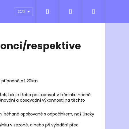
Hledat
Přihlášení
Nákupní
atní sporty
Outlet
Obchodní podmínky
CZK
košík
onci/respektive
, případně až 20km.
ek, tak je třeba postupovat v tréninku hodně
 trénování a dosavadní výkonnosti na těchto
 2km, běhané opakovaně s odpočinkem, než úseky
Následující
nku v sezoně, a nebo při vyladění před