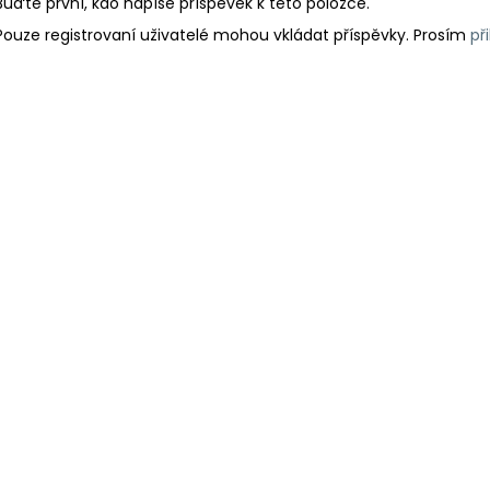
Buďte první, kdo napíše příspěvek k této položce.
Pouze registrovaní uživatelé mohou vkládat příspěvky. Prosím
př