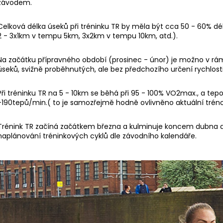
BĚŽECKÉ BOXERKY RONHILL 4,5"
BĚŽECKÉ KALHO
závodem.
SCULP CROP TI
404 Kč
Původně:
576 Kč
1 296 Kč
Celková délka úseků při tréninku TR by měla být cca 50 - 60% dél
Původně:
1 440
2 - 3x1km v tempu 5km, 3x2km v tempu 10km, atd.).
Na začátku přípravného období (prosinec - únor) je možno v rámci
úseků, svižně proběhnutých, ale bez předchozího určení rychlosti
Při tréninku TR na 5 - 10km se běhá při 95 - 100% VO2max., a te
-190tepů/min.( to je samozřejmě hodně ovlivněno aktuální tréno
Trénink TR začíná začátkem března a kulminuje koncem dubna a
naplánování tréninkových cyklů dle závodního kalendáře.