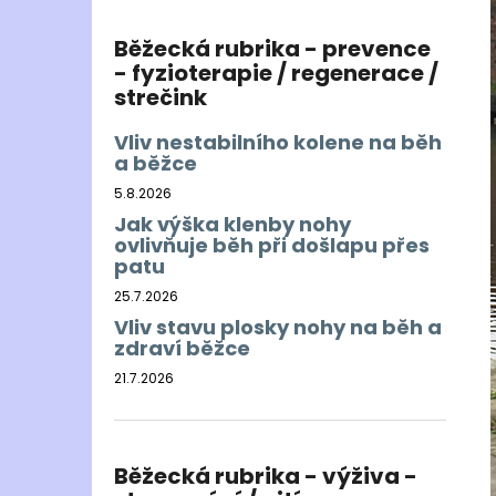
Běžecká rubrika - prevence
- fyzioterapie / regenerace /
strečink
Vliv nestabilního kolene na běh
a běžce
5.8.2026
Jak výška klenby nohy
ovlivňuje běh při došlapu přes
patu
25.7.2026
Vliv stavu plosky nohy na běh a
zdraví běžce
21.7.2026
Běžecká rubrika - výživa -