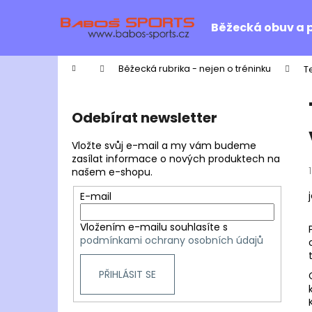
K
Přejít
na
o
Běžecká obuv a 
obsah
Zpět
Zpět
š
do
do
í
Domů
Běžecká rubrika - nejen o tréninku
T
k
obchodu
obchodu
P
o
Odebírat newsletter
s
t
Vložte svůj e-mail a my vám budeme
r
zasílat informace o nových produktech na
našem e-shopu.
a
n
E-mail
n
Vložením e-mailu souhlasíte s
í
podmínkami ochrany osobních údajů
p
a
PŘIHLÁSIT SE
n
e