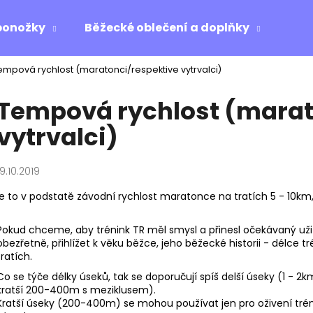
ponožky
Běžecké oblečení a doplňky
Ost
empová rychlost (maratonci/respektive vytrvalci)
Co potřebujete najít?
Tempová rychlost (marat
vytrvalci)
HLEDAT
19.10.2019
Doporučujeme
je to v podstatě závodní rychlost maratonce na tratích 5 - 10km
Pokud chceme, aby trénink TR měl smysl a přinesl očekávaný užit
obezřetně, přihlížet k věku běžce, jeho běžecké historii - délce
tratích.
Co se týče délky úseků, tak se doporučují spíš delší úseky (1 -
kratší 200-400m s meziklusem).
Kratší úseky (200-400m) se mohou používat jen pro oživení tréni