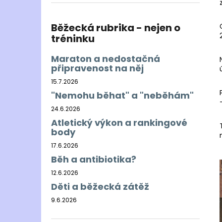
BĚŽECKÁ BUNDA RONHILL EVERYDAY
l
JACKET
899 Kč
Běžecká rubrika - nejen o
Původně:
1 200 Kč
tréninku
Maraton a nedostačná
připravenost na něj
15.7.2026
"Nemohu běhat" a "neběhám"
24.6.2026
Atletický výkon a rankingové
body
17.6.2026
Běh a antibiotika?
12.6.2026
Děti a běžecká zátěž
9.6.2026