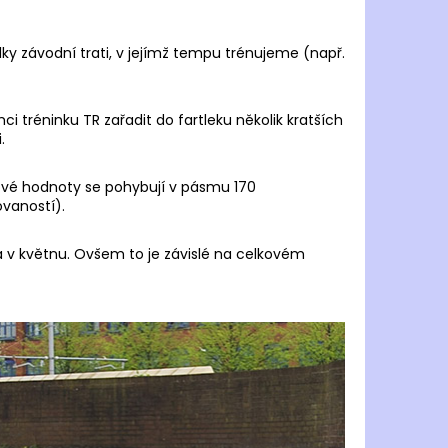
TY RONHILL MOMENTUM
GHT
ky závodní trati, v jejímž tempu trénujeme (např.
 Kč
 tréninku TR zařadit do fartleku několik kratších
.
pové hodnoty se pohybují v pásmu 170
vaností).
 v květnu. Ovšem to je závislé na celkovém