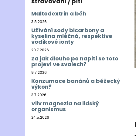
stravování / pití
Maltodextrin a běh
3.8.2026
Užívání sody bicarbony a
kyselina mléčná, respektive
vodíkové ionty
20.7.2026
Za jak dlouho po napití se toto
projeví ve svalech?
9.7.2026
Konzumace banánů a běžecký
výkon?
3.7.2026
Vliv magnezia na lidský
organismus
24.5.2026