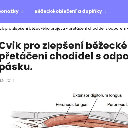
ponožky
Běžecké oblečení a doplňky
Ost
vik pro zlepšení běžeckého projevu - přetáčení chodidel s odporem 
Co potřebujete najít?
Cvik pro zlepšení běžecké
přetáčení chodidel s odp
HLEDAT
pásku.
Doporučujeme
6.9.2021