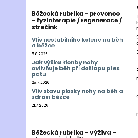
Běžecká rubrika - prevence
- fyzioterapie / regenerace /
strečink
Vliv nestabilního kolene na běh
a běžce
5.8.2026
Jak výška klenby nohy
ovlivňuje běh při došlapu přes
patu
25.7.2026
Vliv stavu plosky nohy na běh a
zdraví běžce
21.7.2026
Běžecká rubrika - výživa -