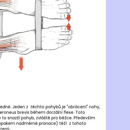
JOMA R.6000 2502
 Kč
jedné. Jeden z těchto pohybů je "obrácení" nohy,
eroneus brevis během dorzální flexe. Toto
e to snazší pohyb, zvláště pro běžce. Především
 (opakem nadměrné pronace) těží z tohoto
ozený.