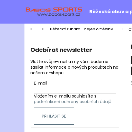
K
Přejít
na
o
Běžecká obuv a 
obsah
Zpět
Zpět
š
do
do
í
Domů
Běžecká rubrika - nejen o tréninku
C
k
obchodu
obchodu
P
o
Odebírat newsletter
s
t
Vložte svůj e-mail a my vám budeme
r
zasílat informace o nových produktech na
našem e-shopu.
a
n
E-mail
n
Vložením e-mailu souhlasíte s
í
podmínkami ochrany osobních údajů
p
a
PŘIHLÁSIT SE
n
e