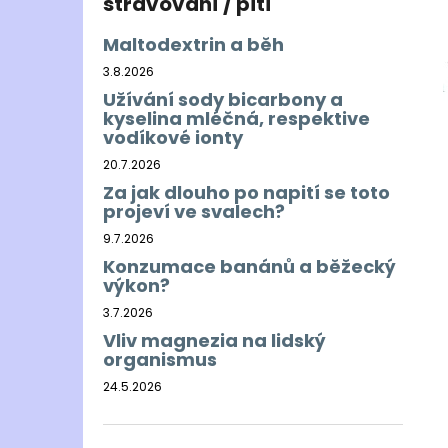
stravování / pití
Maltodextrin a běh
3.8.2026
Užívání sody bicarbony a
kyselina mléčná, respektive
vodíkové ionty
20.7.2026
Za jak dlouho po napití se toto
projeví ve svalech?
9.7.2026
Konzumace banánů a běžecký
výkon?
3.7.2026
Vliv magnezia na lidský
organismus
24.5.2026