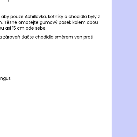
aby pouze Achillovka, kotníky a chodidla byly z
ělem. Těsně omotejte gumový pásek kolem obou
ou asi 15 cm ode sebe.
, a zároveň tlačte chodidla směrem ven proti
ongus