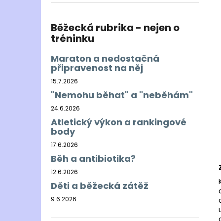
BĚŽECKÁ BUNDA RONHILL EVERYDAY
l
JACKET
899 Kč
Běžecká rubrika - nejen o
Původně:
1 200 Kč
tréninku
Maraton a nedostačná
připravenost na něj
15.7.2026
"Nemohu běhat" a "neběhám"
24.6.2026
Atletický výkon a rankingové
body
17.6.2026
Běh a antibiotika?
12.6.2026
Děti a běžecká zátěž
9.6.2026