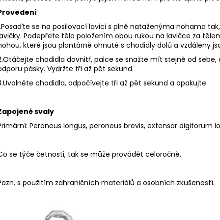
Provedení
1.Posaďte se na posilovací lavici s plně nataženýma nohama tak, 
lavičky. Podepřete tělo položením obou rukou na lavičce za t
nohou, které jsou plantárně ohnuté s chodidly dolů a vzdáleny js
2.Otáčejte chodidla dovnitř, palce se snažte mít stejně od sebe
odporu pásky. Vydržte tři až pět sekund.
3.Uvolněte chodidla, odpočívejte tři až pět sekund a opakujte.
Zapojené svaly
Primární: Peroneus longus, peroneus brevis, extensor digitorum l
Co se týče četnosti, tak se může provádět celoročně.
Pozn. s použitím zahraničních materiálů a osobních zkušeností.