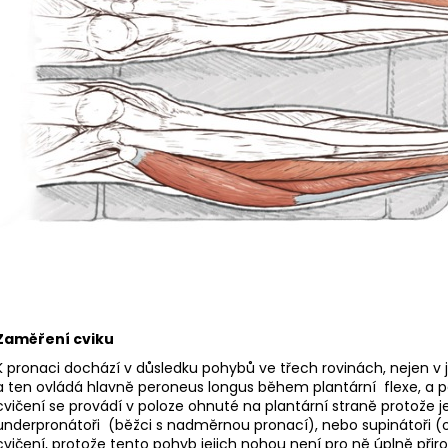
BĚŽECKÉ RUKAVICE RONHILL CLASSIC
BĚŽECKÁ OBUV 
GLOVE
2 299 Kč
346 Kč
Původně:
3 769
Původně:
384 Kč
Zaměření cviku
K pronaci dochází v důsledku pohybů ve třech rovinách, nejen v 
a ten ovládá hlavně peroneus longus během plantární flexe, a p
cvičení se provádí v poloze ohnuté na plantární straně protože j
underpronátoři (běžci s nadměrnou pronací), nebo supinátoři
cvičení, protože tento pohyb jejich nohou není pro ně úplně přir