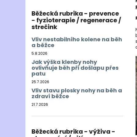
Běžecká rubrika - prevence
- fyzioterapie / regenerace /
strečink
Vliv nestabilního kolene na běh
a běžce
5.8.2026
Jak výška klenby nohy
ovlivňuje běh při došlapu přes
patu
25.7.2026
Vliv stavu plosky nohy na běh a
zdraví běžce
21.7.2026
Běžecká rubrika - výživa -