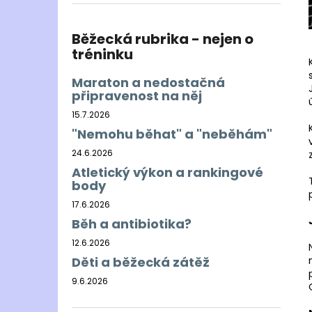
BĚŽECKÁ BUNDA RONHILL EVERYDAY
l
JACKET
899 Kč
Běžecká rubrika - nejen o
Původně:
1 200 Kč
tréninku
Maraton a nedostačná
připravenost na něj
15.7.2026
"Nemohu běhat" a "neběhám"
24.6.2026
Atletický výkon a rankingové
body
17.6.2026
Běh a antibiotika?
12.6.2026
Děti a běžecká zátěž
9.6.2026