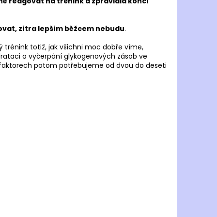
ě reagovat na trénink a zpravidla končí
novat, zítra lepším běžcem nebudu
.
 trénink totiž, jak všichni moc dobře víme,
rataci a vyčerpání glykogenových zásob ve
ích faktorech potom potřebujeme od dvou do deseti