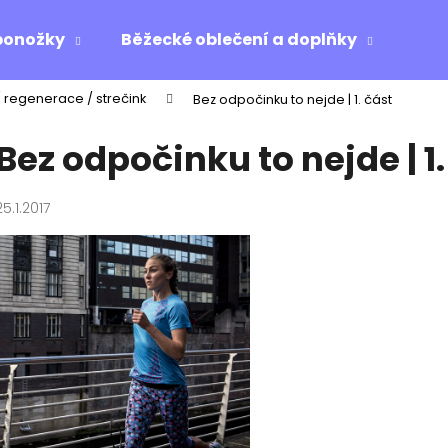
ponožky
Běžecké oblečení a doplňky
Ost
/ regenerace / strečink
Bez odpočinku to nejde | 1. část
Co potřebujete najít?
Bez odpočinku to nejde | 1.
HLEDAT
25.1.2017
Doporučujeme