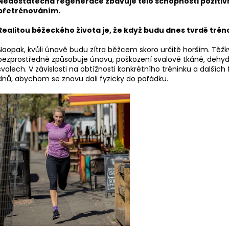
Nedostatečná regenerace zbavuje tělo schopnosti pozitivn
přetrénováním.
Realitou běžeckého života je, že když budu dnes tvrdě tré
Naopak, kvůli únavě budu zítra běžcem skoro určitě horším. Těžký
bezprostředně způsobuje únavu, poškození svalové tkáně, dehyd
svalech. V závislosti na obtížnosti konkrétního tréninku a dalš
dnů, abychom se znovu dali fyzicky do pořádku.