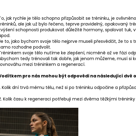
To, jak rychle je tělo schopno přizpůsobit se tréninku, je ovlivněn
tréninků, ale jak už bylo řečeno, teprve pravidelný, opakovaný tr
zvýšení schopnosti produkovat důležité hormony, spalovat tuk, vy
apod.
Je to, jako bychom svoje tělo nejprve museli přesvědčit, že to
samo rozhodne podvolit.
Tréninkem svoje tělo nutíme ke zlepšení, nicméně až ve fázi o
Abychom tedy trénovali tak dobře, jak jenom můžeme, musí si ka
rovnováhu mezi tréninkem a regenerací.
Vodítkem pro nás mohou být odpovědi na následující dvě o
1. Kolik dní trvá mému tělu, než si po tréninku odpočine a přizpůs
2. Kolik času k regeneraci potřebuji mezi dvěma těžkými tréni