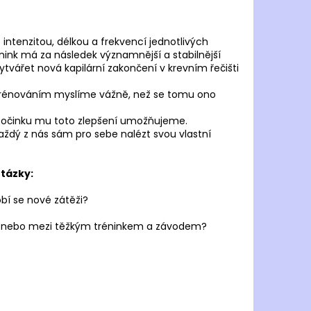
o intenzitou, délkou a frekvencí jednotlivých
énink má za následek významnější a stabilnější
tvářet nová kapilární zakončení v krevním řečišti
 s trénováním myslíme vážně, než se tomu ono
dpočinku mu toto zlepšení umožňujeme.
ždý z nás sám pro sebe nalézt svou vlastní
tázky:
obí se nové zátěži?
nky nebo mezi těžkým tréninkem a závodem?