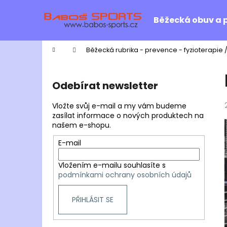
K
Přejít
na
o
Běžecká obuv a 
obsah
Zpět
Zpět
š
do
do
í
Domů
Běžecká rubrika - prevence - fyzioterapie 
k
obchodu
obchodu
P
o
Odebírat newsletter
s
t
Vložte svůj e-mail a my vám budeme
r
zasílat informace o nových produktech na
našem e-shopu.
a
n
E-mail
n
Vložením e-mailu souhlasíte s
í
podmínkami ochrany osobních údajů
p
a
PŘIHLÁSIT SE
n
e