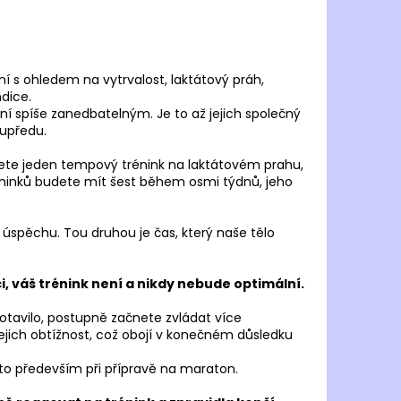
ONHILL CORE L/S TEE
č
í s ohledem na vytrvalost, laktátový práh,
dice.
 spíše zanedbatelným. Je to až jejich společný
kupředu.
ete jeden tempový trénink na laktátovém prahu,
réninků budete mít šest během osmi týdnů, jeho
úspěchu. Tou druhou je čas, který naše tělo
 váš trénink není a nikdy nebude optimální.
otavilo, postupně začnete zvládat více
jich obtížnost, což obojí v konečném důsledku
 to především při přípravě na maraton.