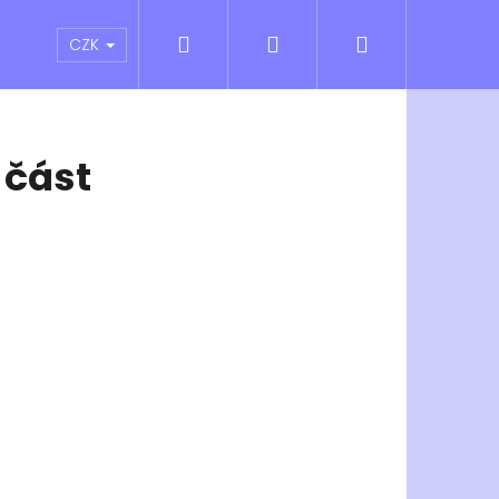
Hledat
Přihlášení
Nákupní
atní sporty
Outlet
Obchodní podmínky
CZK
košík
 část
Následující