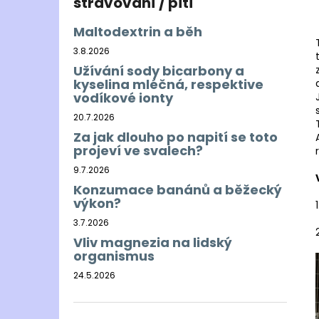
stravování / pití
Maltodextrin a běh
3.8.2026
Užívání sody bicarbony a
kyselina mléčná, respektive
vodíkové ionty
20.7.2026
Za jak dlouho po napití se toto
projeví ve svalech?
9.7.2026
Konzumace banánů a běžecký
výkon?
3.7.2026
Vliv magnezia na lidský
organismus
24.5.2026