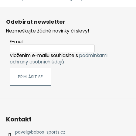
Z
á
Odebírat newsletter
p
Nezmeškejte žádné novinky či slevy!
a
t
E-mail
í
Vložením e-mailu souhlasíte s
podmínkami
ochrany osobních údajů
PŘIHLÁSIT SE
Kontakt
pavel
@
babos-sports.cz