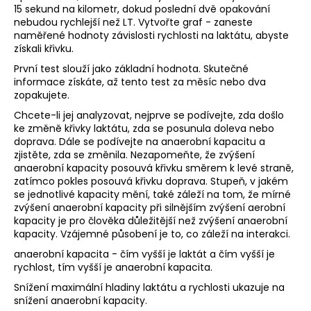
15 sekund na kilometr, dokud poslední dvě opakování
nebudou rychlejší než LT. Vytvořte graf - zaneste
naměřené hodnoty závislosti rychlosti na laktátu, abyste
získali křivku.
První test slouží jako základní hodnota. Skutečné
informace získáte, až tento test za měsíc nebo dva
zopakujete.
Chcete-li jej analyzovat, nejprve se podívejte, zda došlo
ke změně křivky laktátu, zda se posunula doleva nebo
doprava. Dále se podívejte na anaerobní kapacitu a
zjistěte, zda se změnila. Nezapomeňte, že zvýšení
anaerobní kapacity posouvá křivku směrem k levé straně,
zatímco pokles posouvá křivku doprava. Stupeň, v jakém
se jednotlivé kapacity mění, také záleží na tom, že mírné
zvýšení anaerobní kapacity při silnějším zvýšení aerobní
kapacity je pro člověka důležitější než zvýšení anaerobní
kapacity. Vzájemné působení je to, co záleží na interakci.
anaerobní kapacita - čím vyšší je laktát a čím vyšší je
rychlost, tím vyšší je anaerobní kapacita.
Snížení maximální hladiny laktátu a rychlosti ukazuje na
snížení anaerobní kapacity.