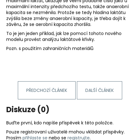
maximální laktát, ukazuje se velmi podobné číslo jako u
maximální intenzity předchozího testu, takže anaerobní
kapacita se nezměnila. Protože se tedy hladina laktátu
zvýšila beze změny anaerobní kapacity, je třeba dojít k
závěru, že se aerobní kapacita zhoršila.
To je jen jeden příklad, jak lze pomocí tohoto nového
modelu provést analýzu laktátové křivky.
Pozn. s použitím zahraničních materiálů
PŘEDCHOZÍ ČLÁNEK
DALŠÍ ČLÁNEK
Diskuze (0)
Buďte první, kdo napíše příspěvek k této položce.
Pouze registrovaní uživatelé mohou vkládat příspěvky.
Prosím
přihlaste se
nebo se
registrujte
.