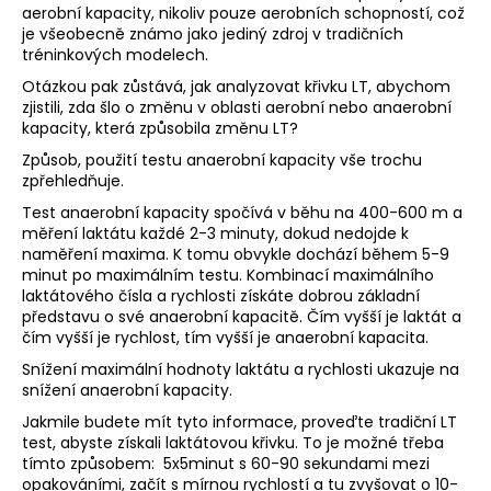
č
aerobní kapacity, nikoliv pouze aerobních schopností, což
u
je všeobecně známo jako jediný zdroj v tradičních
j
tréninkových modelech.
e
Otázkou pak zůstává, jak analyzovat křivku LT, abychom
m
zjistili, zda šlo o změnu v oblasti aerobní nebo anaerobní
e
kapacity, která způsobila změnu LT?
Způsob, použití testu anaerobní kapacity vše trochu
zpřehledňuje.
BĚŽECKÁ
OBUV
Test anaerobní kapacity spočívá v běhu na 400-600 m a
JOMA
měření laktátu každé 2-3 minuty, dokud nedojde k
R-
naměření maxima. K tomu obvykle dochází během 5-9
6000
minut po maximálním testu. Kombinací maximálního
2609
laktátového čísla a rychlosti získáte dobrou základní
2
představu o své anaerobní kapacitě. Čím vyšší je laktát a
499
čím vyšší je rychlost, tím vyšší je anaerobní kapacita.
Kč
Původně:
Snížení maximální hodnoty laktátu a rychlosti ukazuje na
3
snížení anaerobní kapacity.
000
Kč
Jakmile budete mít tyto informace, proveďte tradiční LT
test, abyste získali laktátovou křivku. To je možné třeba
tímto způsobem: 5x5minut s 60-90 sekundami mezi
opakováními, začít s mírnou rychlostí a tu zvyšovat o 10-