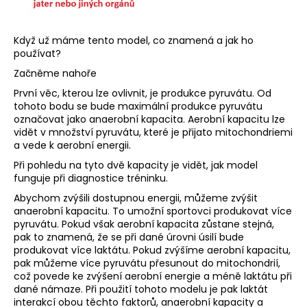
a
j
Když už máme tento model, co znamená a jak ho
í
používat?
t
Začněme nahoře
?
První věc, kterou lze ovlivnit, je produkce pyruvátu. Od
tohoto bodu se bude maximální produkce pyruvátu
označovat jako anaerobní kapacita. Aerobní kapacitu lze
vidět v množství pyruvátu, které je přijato mitochondriemi
a vede k aerobní energii.
HLEDAT
Při pohledu na tyto dvě kapacity je vidět, jak model
funguje při diagnostice tréninku.
Abychom zvýšili dostupnou energii, můžeme zvýšit
anaerobní kapacitu. To umožní sportovci produkovat více
D
pyruvátu. Pokud však aerobní kapacita zůstane stejná,
o
pak to znamená, že se při dané úrovni úsilí bude
p
produkovat více laktátu. Pokud zvýšíme aerobní kapacitu,
o
pak můžeme více pyruvátu přesunout do mitochondrií,
což povede ke zvýšení aerobní energie a méně laktátu při
r
dané námaze. Při použití tohoto modelu je pak laktát
u
interakcí obou těchto faktorů, anaerobní kapacity a