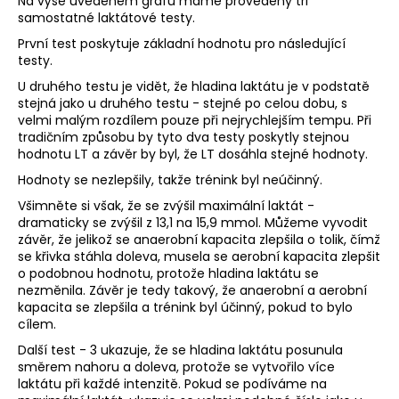
Na výše uvedeném grafu máme provedeny tři
samostatné laktátové testy.
První test poskytuje základní hodnotu pro následující
testy.
U druhého testu je vidět, že hladina laktátu je v podstatě
stejná jako u druhého testu - stejné po celou dobu, s
velmi malým rozdílem pouze při nejrychlejším tempu. Při
tradičním způsobu by tyto dva testy poskytly stejnou
hodnotu LT a závěr by byl, že LT dosáhla stejné hodnoty.
Hodnoty se nezlepšily, takže trénink byl neúčinný.
Všimněte si však, že se zvýšil maximální laktát -
dramaticky se zvýšil z 13,1 na 15,9 mmol. Můžeme vyvodit
závěr, že jelikož se anaerobní kapacita zlepšila o tolik, čímž
se křivka stáhla doleva, musela se aerobní kapacita zlepšit
o podobnou hodnotu, protože hladina laktátu se
nezměnila. Závěr je tedy takový, že anaerobní a aerobní
kapacita se zlepšila a trénink byl účinný, pokud to bylo
cílem.
Další test - 3 ukazuje, že se hladina laktátu posunula
směrem nahoru a doleva, protože se vytvořilo více
laktátu při každé intenzitě. Pokud se podíváme na