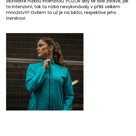
obzvláště nízkou intenzitou. POZOR aby se obě zátěže, jak
ta intenzivní, tak ta nízká nevykonávaly v příliš velkém
množství!!! Ovšem to už je na běžci, respektive jeho
trenérovi.