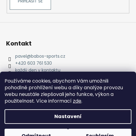
PŘIHLÁSIT SE
Kontakt
pavel
@
babos-sports.cz
+420 603 761 530
každý den v kontaktu
pavel.babos.90/
Používáme cookies, abychom Vám umožnili
pohodlné prohlížení webu a díky analýze provozu
webu neustále zlepšovali jeho funkce, výkon a
použitelnost. Více informací
zde
.
Nastavení
Vytvořil Shoptet
Copyright 2026
babos-sports
. Všechna práva
Odmítnout
Souhlasím
vyhrazena.
Upravit nastavení cookies