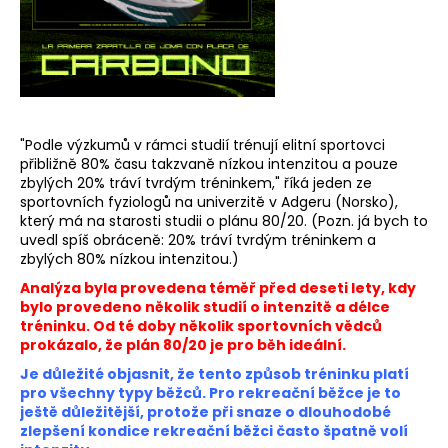
a
j
í
t
?
"Podle výzkumů v rámci studií trénují elitní sportovci
přibližně 80% času takzvaně nízkou intenzitou a pouze
zbylých 20% tráví tvrdým tréninkem," říká jeden ze
sportovních fyziologů na univerzitě v Adgeru (Norsko),
který má na starosti studii o plánu 80/20. (Pozn. já bych to
HLEDAT
uvedl spíš obráceně: 20% tráví tvrdým tréninkem a
zbylých 80% nízkou intenzitou.)
Analýza byla provedena téměř před deseti lety, kdy
bylo provedeno několik studií o intenzitě a délce
D
tréninku. Od té doby několik sportovních vědců
o
prokázalo, že plán 80/20 je pro běh ideální.
p
Je důležité objasnit, že tento způsob tréninku platí
o
pro všechny typy běžců. Pro rekreační běžce je to
r
ještě důležitější, protože při snaze o dlouhodobé
u
zlepšení kondice rekreační běžci často špatně volí