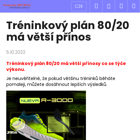
K
Přejít
Hledat
Náku
M
Přihlášen
CZK
na
o
obsah
Zpět
Zpět
košík
š
Tréninkový plán 80/20
í
C
má větší přínos
k
o
p
5.10.2022
o
Tréninkový plán 80/20 má větší přínosy co se týče
t
výkonu.
ř
Je neuvěřitelné, že pokud většinu tréninků běháte
e
pomaleji, můžete dosáhnout lepších výsledků.
b
u
j
e
t
e
n