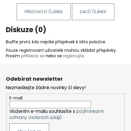
PŘEDCHOZÍ ČLÁNEK
DALŠÍ ČLÁNEK
Diskuze (0)
Buďte první, kdo napíše příspěvek k této položce.
Pouze registrovaní uživatelé mohou vkládat příspěvky.
Prosím
přihlaste se
nebo se
registrujte
.
Z
á
Odebírat newsletter
p
Nezmeškejte žádné novinky či slevy!
a
t
E-mail
í
Vložením e-mailu souhlasíte s
podmínkami
ochrany osobních údajů