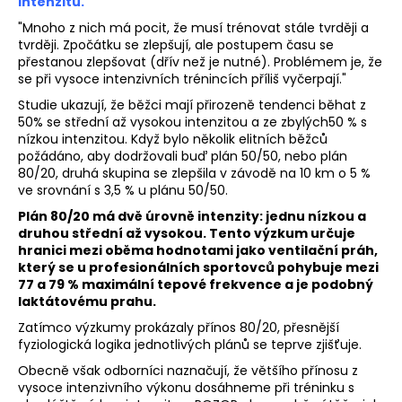
č
intenzitu.
u
"Mnoho z nich má pocit, že musí trénovat stále tvrději a
j
tvrději. Zpočátku se zlepšují, ale postupem času se
e
přestanou zlepšovat (dřív než je nutné). Problémem je, že
m
se při vysoce intenzivních trénincích příliš vyčerpají."
e
Studie ukazují, že běžci mají přirozeně tendenci běhat z
50% se střední až vysokou intenzitou a ze zbylých50 % s
nízkou intenzitou. Když bylo několik elitních běžců
BĚŽECKÁ
požádáno, aby dodržovali buď plán 50/50, nebo plán
OBUV
80/20, druhá skupina se zlepšila v závodě na 10 km o 5 %
JOMA
ve srovnání s 3,5 % u plánu 50/50.
R-
6000
Plán 80/20 má dvě úrovně intenzity: jednu nízkou a
2602
druhou střední až vysokou. Tento výzkum určuje
hranici mezi oběma hodnotami jako ventilační práh,
2
který se u profesionálních sportovců pohybuje mezi
499
Kč
77 a 79 % maximální tepové frekvence a je podobný
Původně:
laktátovému prahu.
3
Zatímco výzkumy prokázaly přínos 80/20, přesnější
000
fyziologická logika jednotlivých plánů se teprve zjišťuje.
Kč
Obecně však odborníci naznačují, že většího přínosu z
vysoce intenzivního výkonu dosáhneme při tréninku s