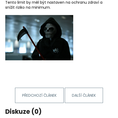
č
Tento limit by měl být nastaven na ochranu zdraví a
u
snížit riziko na minimum.
j
e
m
e
BĚŽECKÁ
BUNDA
RONHILL
STRIDE
WINDSPEED
JACKET
1
399
Kč
Původně:
1
PŘEDCHOZÍ ČLÁNEK
DALŠÍ ČLÁNEK
800
Kč
Diskuze (0)