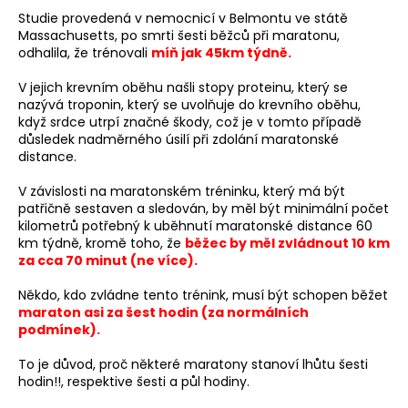
a
Studie provedená v nemocnicí v Belmontu ve státě
Massachusetts, po smrti šesti běžců při maratonu,
j
odhalila, že trénovali
míň jak 45km týdně.
í
V jejich krevním oběhu našli stopy proteinu, který se
t
nazývá troponin, který se uvolňuje do krevního oběhu,
?
když srdce utrpí značné škody, což je v tomto případě
důsledek nadměrného úsilí při zdolání maratonské
distance.
V závislosti na maratonském tréninku, který má být
patřičně sestaven a sledován, by měl být minimální počet
HLEDAT
kilometrů potřebný k uběhnutí maratonské distance 60
km týdně, kromě toho, že
běžec by měl zvládnout 10 km
za cca 70 minut (ne více).
D
Někdo, kdo zvládne tento trénink, musí být schopen běžet
o
maraton asi za šest hodin (za normálních
p
podmínek).
o
To je důvod, proč některé maratony stanoví lhůtu šesti
r
hodin!!, respektive šesti a půl hodiny.
u