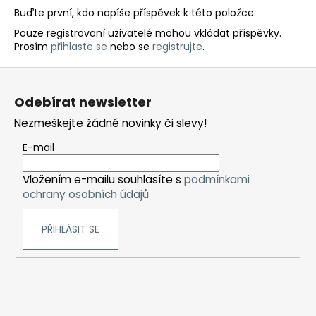
Buďte první, kdo napíše příspěvek k této položce.
Pouze registrovaní uživatelé mohou vkládat příspěvky.
Prosím
přihlaste se
nebo se
registrujte
.
Z
á
Odebírat newsletter
p
Nezmeškejte žádné novinky či slevy!
a
t
E-mail
í
Vložením e-mailu souhlasíte s
podmínkami
ochrany osobních údajů
PŘIHLÁSIT SE