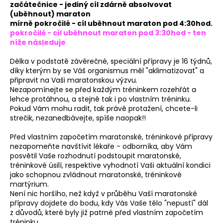
č
začátečnice - jediný cíl zdárně absolvovat
u
(uběhnout) maraton
j
mírně pokročilé - cíl uběhnout maraton pod 4:30hod.
e
pokročilé - cíl uběhnout maraton pod 3:30hod - ten
níže následuje
m
e
Délka v podstatě závěrečné, speciální přípravy je 16 týdnů,
díky kterým by se Váš organismus měl "aklimatizovat" a
připravit na Vaši maratonskou výzvu.
BĚŽECKÁ
Nezapomínejte se před každým tréninkem rozehřát a
OBUV
lehce protáhnou, a stejně tak i po vlastním tréninku.
JOMA
Pokud Vám mohu radit, tak právě protažení, chcete-li
R.SUPER
strečik, nezanedbávejte, spíše naopak!!
CROSS
2627
Před vlastním započetím maratonské, tréninkové přípravy
1
nezapomeňte navštívit lékaře - odborníka, aby Vám
999
posvětil Vaše rozhodnutí podstoupit maratonské,
Kč
tréninkové úsilí, respektive vyhodnotí Vaši aktuální kondici
Původně:
2
jako schopnou zvládnout maratonské, tréninkové
499
martýrium.
Kč
Není nic horšího, než když v průběhu Vaší maratonské
přípravy dojdete do bodu, kdy Vás Vaše tělo "nepustí" dál
z důvodů, které byly již patrné před vlastním započetím
tréninku.