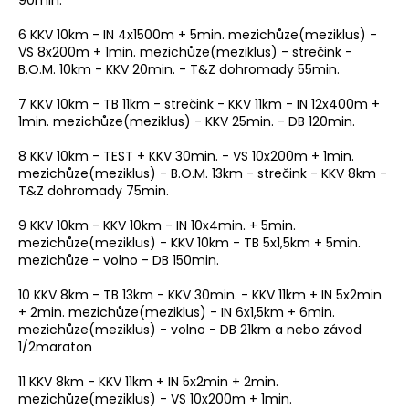
90min.
6 KKV 10km - IN 4x1500m + 5min. mezichůze(meziklus) -
VS 8x200m + 1min. mezichůze(meziklus) - strečink -
B.O.M. 10km - KKV 20min. - T&Z dohromady 55min.
7 KKV 10km - TB 11km - strečink - KKV 11km - IN 12x400m +
1min. mezichůze(meziklus) - KKV 25min. - DB 120min.
8 KKV 10km - TEST + KKV 30min. - VS 10x200m + 1min.
mezichůze(meziklus) - B.O.M. 13km - strečink - KKV 8km -
T&Z dohromady 75min.
9 KKV 10km - KKV 10km - IN 10x4min. + 5min.
mezichůze(meziklus) - KKV 10km - TB 5x1,5km + 5min.
mezichůze - volno - DB 150min.
10 KKV 8km - TB 13km - KKV 30min. - KKV 11km + IN 5x2min
+ 2min. mezichůze(meziklus) - IN 6x1,5km + 6min.
mezichůze(meziklus) - volno - DB 21km a nebo závod
1/2maraton
11 KKV 8km - KKV 11km + IN 5x2min + 2min.
mezichůze(meziklus) - VS 10x200m + 1min.