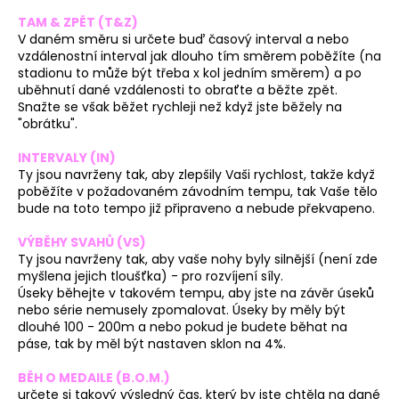
TAM & ZPĚT (T&Z)
V daném směru si určete buď časový interval a nebo
vzdálenostní interval jak dlouho tím směrem poběžíte (na
stadionu to může být třeba x kol jedním směrem) a po
uběhnutí dané vzdálenosti to obraťte a běžte zpět.
Snažte se však běžet rychleji než když jste běžely na
"obrátku".
INTERVALY (IN)
Ty jsou navrženy tak, aby zlepšily Vaši rychlost, takže když
poběžíte v požadovaném závodním tempu, tak Vaše tělo
bude na toto tempo již připraveno a nebude překvapeno.
VÝBĚHY SVAHŮ (VS)
Ty jsou navrženy tak, aby vaše nohy byly silnější (není zde
myšlena jejich tloušťka) - pro rozvíjení síly.
Úseky běhejte v takovém tempu, aby jste na závěr úseků
nebo série nemusely zpomalovat. Úseky by měly být
dlouhé 100 - 200m a nebo pokud je budete běhat na
páse, tak by měl být nastaven sklon na 4%.
BĚH O MEDAILE (B.O.M.)
určete si takový výsledný čas, který by jste chtěla na dané