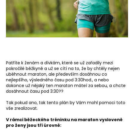
a
j
í
t
?
Patříte k ženám a dívkám, které se už zařadily mezi
pokročilé běžkyně a už se cítí na to, že by chtěly nejen
HLEDAT
uběhnout maraton, ale především dosáhnou co
nejlepšího, výsledného času pod 3:30hod., a nebo
dokonce už nějaký ten maraton máteí za sebou, a chcte
dosáhnout času pod 3:30??
D
o
Tak pokud ano, tak tento plán by Vám mohl pomoci toto
p
vše zrealizovat.
o
V rámci běžeckého tréninku na maraton vysloveně
r
pro ženy jsou tři úrovně:
u