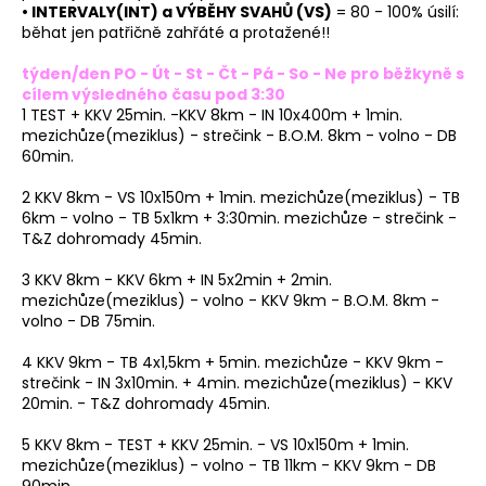
• INTERVALY(INT) a VÝBĚHY SVAHŮ (VS)
= 80 - 100% úsilí:
běhat jen patřičně zahřáté a protažené!!
týden/den PO - Út - St - Čt - Pá - So - Ne pro běžkyně s
cílem výsledného času pod 3:30
1 TEST + KKV 25min. -KKV 8km - IN 10x400m + 1min.
mezichůze(meziklus) - strečink - B.O.M. 8km - volno - DB
60min.
2 KKV 8km - VS 10x150m + 1min. mezichůze(meziklus) - TB
6km - volno - TB 5x1km + 3:30min. mezichůze - strečink -
T&Z dohromady 45min.
3 KKV 8km - KKV 6km + IN 5x2min + 2min.
mezichůze(meziklus) - volno - KKV 9km - B.O.M. 8km -
volno - DB 75min.
4 KKV 9km - TB 4x1,5km + 5min. mezichůze - KKV 9km -
strečink - IN 3x10min. + 4min. mezichůze(meziklus) - KKV
20min. - T&Z dohromady 45min.
5 KKV 8km - TEST + KKV 25min. - VS 10x150m + 1min.
mezichůze(meziklus) - volno - TB 11km - KKV 9km - DB