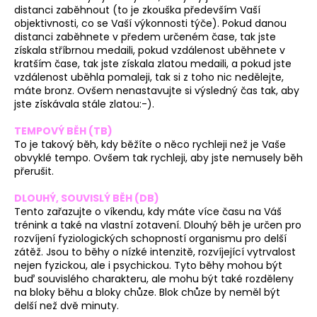
distanci zaběhnout (to je zkouška především Vaší
objektivnosti, co se Vaší výkonnosti týče). Pokud danou
distanci zaběhnete v předem určeném čase, tak jste
získala stříbrnou medaili, pokud vzdálenost uběhnete v
kratším čase, tak jste získala zlatou medaili, a pokud jste
vzdálenost uběhla pomaleji, tak si z toho nic nedělejte,
máte bronz. Ovšem nenastavujte si výsledný čas tak, aby
jste získávala stále zlatou:-).
TEMPOVÝ BĚH (TB)
To je takový běh, kdy běžíte o něco rychleji než je Vaše
obvyklé tempo. Ovšem tak rychleji, aby jste nemusely běh
přerušit.
DLOUHÝ, SOUVISLÝ BĚH (DB)
Tento zařazujte o víkendu, kdy máte více času na Váš
trénink a také na vlastní zotavení. Dlouhý běh je určen pro
rozvíjení fyziologických schopností organismu pro delší
zátěž. Jsou to běhy o nízké intenzitě, rozvíjející vytrvalost
nejen fyzickou, ale i psychickou. Tyto běhy mohou být
buď souvislého charakteru, ale mohu být také rozděleny
na bloky běhu a bloky chůze. Blok chůze by neměl být
delší než dvě minuty.