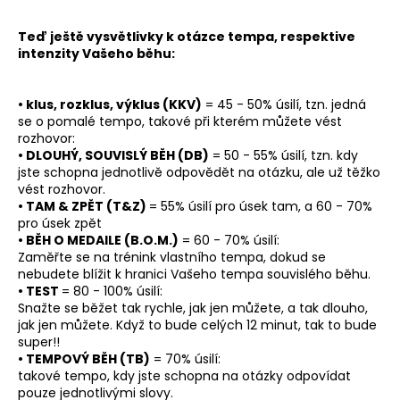
Teď ještě vysvětlivky k otázce tempa, respektive
intenzity Vašeho běhu:
• klus, rozklus, výklus (KKV)
= 45 - 50% úsilí, tzn. jedná
se o pomalé tempo, takové při kterém můžete vést
rozhovor:
• DLOUHÝ, SOUVISLÝ BĚH (DB)
= 50 - 55% úsilí, tzn. kdy
jste schopna jednotlivě odpovědět na otázku, ale už těžko
vést rozhovor.
• TAM & ZPĚT (T&Z)
= 55% úsilí pro úsek tam, a 60 - 70%
pro úsek zpět
• BĚH O MEDAILE (B.O.M.)
= 60 - 70% úsilí:
Zaměřte se na trénink vlastního tempa, dokud se
nebudete blížit k hranici Vašeho tempa souvislého běhu.
• TEST
= 80 - 100% úsilí:
Snažte se běžet tak rychle, jak jen můžete, a tak dlouho,
jak jen můžete. Když to bude celých 12 minut, tak to bude
super!!
• TEMPOVÝ BĚH (TB)
= 70% úsilí:
takové tempo, kdy jste schopna na otázky odpovídat
pouze jednotlivými slovy.