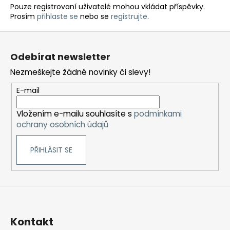
Pouze registrovaní uživatelé mohou vkládat příspěvky.
Prosím
přihlaste se
nebo se
registrujte
.
Z
á
Odebírat newsletter
p
Nezmeškejte žádné novinky či slevy!
a
t
E-mail
í
Vložením e-mailu souhlasíte s
podmínkami
ochrany osobních údajů
PŘIHLÁSIT SE
Kontakt