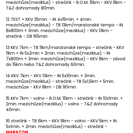
mezichůze(meziklus) - strečink - B.O.M. 15km - KKV 8km -
T&Z dohromady 80min.
12 TEST + KKV 35min. - IN 4x15min. + 4min.
mezichůze(meziklus) - TB 13km/maratonské tempo - IN
8x800m + 3min. mezichůze(meziklus) - KKV 13km -
strečink - DB 165min.
13 KKV 7km - TB 11km/maratonské tempo - strečink - KKV
11km + IN 5x2min + 2min. mezichůze(meziklus) - IN
7x800m + 3min. mezichůze(meziklus) - KKV 8km - závod
do 15km nebo T&Z dohromady 60min.
14 KKV 7km - KKV 13km - IN 5x10min. + 3min.
mezichůze(meziklus) - strečink - TB 5x1,5km + 5min.
mezichůze - KKV 8km - DB 90min.
15 KKV 7km - volno - B.O.M. 15km - strečink - IN 10x1min. +
2min. mezichůze(meziklus) - volno - T&Z dohromady
40min.
16 strečink - TB 6km - KKV 8km - volno - KKV 5km + IN
5x1min. + 2min. mezichůze(meziklus) - strečink -
MARATON