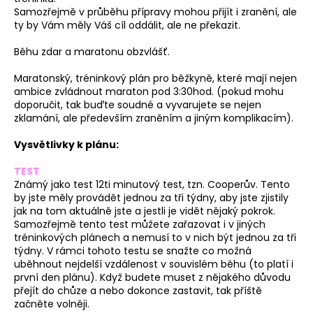
Samozřejmě v průběhu přípravy mohou přijít i zranění, ale
ty by Vám měly Váš cíl oddálit, ale ne překazit.
Běhu zdar a maratonu obzvlášť.
Maratonský, tréninkový plán pro běžkyně, které mají nejen
ambice zvládnout maraton pod 3:30hod. (pokud mohu
doporučit, tak buďte soudné a vyvarujete se nejen
zklamání, ale především zraněním a jiným komplikacím).
Vysvětlivky k plánu:
TEST
Známý jako test 12ti minutový test, tzn. Cooperův. Tento
by jste měly provádět jednou za tři týdny, aby jste zjistily
jak na tom aktuálně jste a jestli je vidět nějaký pokrok.
Samozřejmě tento test můžete zařazovat i v jiných
tréninkových plánech a nemusí to v nich být jednou za tři
týdny. V rámci tohoto testu se snažte co možná
uběhnout nejdelší vzdálenost v souvislém běhu (to platí i
první den plánu). Když budete muset z nějakého důvodu
přejít do chůze a nebo dokonce zastavit, tak příště
začněte volněji.