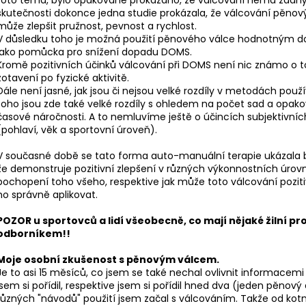
skutečnosti dokonce jedna studie prokázala, že válcování pěn
může zlepšit pružnost, pevnost a rychlost.
V důsledku toho je možná použití pěnového válce hodnotným dop
jako pomůcka pro snížení dopadu DOMS.
Kromě pozitivních účinků válcování při DOMS není nic známo o to
zotavení po fyzické aktivitě.
Dále není jasné, jak jsou či nejsou velké rozdíly v metodách pou
toho jsou zde také velké rozdíly s ohledem na počet sad a opak
časové náročnosti. A to nemluvíme ještě o účincích subjektivních
(pohlaví, věk a sportovní úroveň).
V současné době se tato forma auto-manuální terapie ukázala 
že demonstruje pozitivní zlepšení v různých výkonnostních úrovn
pochopení toho všeho, respektive jak může toto válcování pozitiv
ho správně aplikovat.
POZOR u sportovců a lidí všeobecně, co mají nějaké žilní pro
odborníkem!!
Moje osobní zkušenost s pěnovým válcem.
Je to asi 15 měsíců, co jsem se také nechal ovlivnit informacemi
jsem si pořídil, respektive jsem si pořídil hned dva (jeden pěnový
různých "návodů" použití jsem začal s válcováním. Takže od kotník