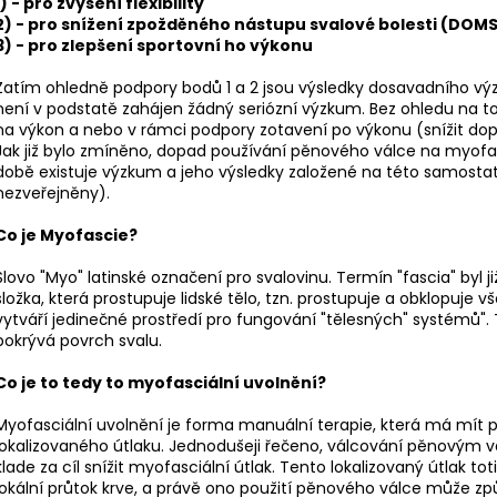
1) - pro zvýšení flexibility
2) - pro snížení zpožděného nástupu svalové bolesti (DOMS
3) - pro zlepšení sportovní ho výkonu
Zatím ohledně podpory bodů 1 a 2 jsou výsledky dosavadního výz
není v podstatě zahájen žádný seriózní výzkum. Bez ohledu na to,
na výkon a nebo v rámci podpory zotavení po výkonu (snížit d
Jak již bylo zmíněno, dopad používání pěnového válce na myofas
době existuje výzkum a jeho výsledky založené na této samosta
nezveřejněny).
Co je Myofascie?
Slovo "Myo" latinské označení pro svalovinu. Termín "fascia" byl ji
složka, která prostupuje lidské tělo, tzn. prostupuje a obklopuje v
vytváří jedinečné prostředí pro fungování "tělesných" systémů". 
pokrývá povrch svalu.
Co je to tedy to myofasciální uvolnění?
Myofasciální uvolnění je forma manuální terapie, která má mít 
lokalizovaného útlaku. Jednodušeji řečeno, válcování pěnovým v
klade za cíl snížit myofasciální útlak. Tento lokalizovaný útlak 
lokální průtok krve, a právě ono použití pěnového válce může způ