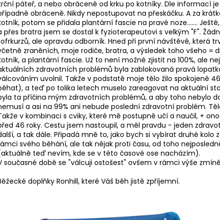
krční páteř, a nebo obráceně od krku po kotníky. Dle informací j
případně obráceně. Nikdy nepostupovat na přeskáčku. A za krátko
kotník, potom se přidala plantární fascie na pravé noze....... Ještě
a přes bratra jsem se dostal k fyzioterapeutovi s velkým "F". Žá
fofrkurzů, ale opravdu odborník. Hned při první návštěvě, která trv
včetně zraněních, moje rodiče, bratra, a výsledek toho všeho = 
kotník, a plantární fascie. Už to není možné zjistit na 100%, al
aktuálních zdravotních problémů byla zablokovaná pravá lopatka 
válcováním uvolnil. Takže v podstatě moje tělo žilo spokojeně 46 
běhat), a teď po tolika letech muselo zareagovat na aktuální stav
byla ta příčina mým zdravotních problémů, a aby toho nebylo dos
nemusí a asi na 99% ani nebude poslední zdravotní problém. Těl
Takže v kombinaci s cviky, které mě postupně učí a naučil, + on
před 46 roky. Cestu jsem nastoupil, a měl pravdu - jeden zdravot
další, a tak dále. Připadá mně to, jako bych si vybírat druhé kolo 
rámci svého běhání, ale tak nějak proti času, od toho nejposledn
(aktuálně teď nevím, kde se v této časové ose nacházím).
V současné době se "válcuji ostošest" ovšem v rámci výše zmíně
Běžecké doplňky Ronhill, které Váš běh jistě zpříjemní.