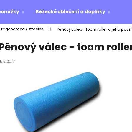
ponožky
Běžecké oblečení a doplňky
Ost
/ regenerace / strečink
Pěnový válec - foam roller a jeho použ
Co potřebujete najít?
Pěnový válec - foam rolle
HLEDAT
4.12.2017
Doporučujeme