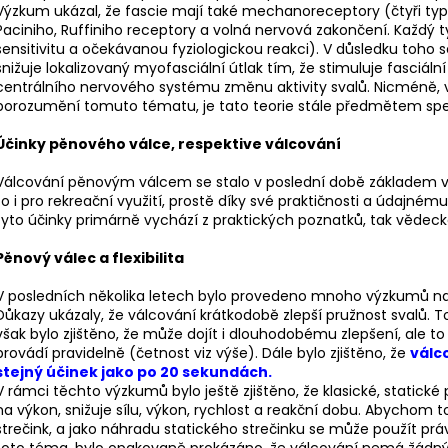
Výzkum ukázal, že fascie mají také mechanoreceptory (čtyři ty
Paciniho, Ruffiniho receptory a volná nervová zakončení. Každý
sensitivitu a očekávanou fyziologickou reakci). V důsledku toho 
snižuje lokalizovaný myofasciální útlak tím, že stimuluje fasciál
centrálního nervového systému změnu aktivity svalů. Nicméně,
porozumění tomuto tématu, je tato teorie stále předmětem spe
Účinky pěnového válce, respektive válcování
Válcování pěnovým válcem se stalo v poslední době základem ve
to i pro rekreační využití, prostě díky své praktičnosti a údajnému
tyto účinky primárně vychází z praktických poznatků, tak vědecké 
Pěnový válec a flexibilita
V posledních několika letech bylo provedeno mnoho výzkumů na
Důkazy ukázaly, že válcování krátkodobě zlepší pružnost svalů. 
však bylo zjištěno, že může dojít i dlouhodobému zlepšení, ale to
provádí pravidelně (četnost viz výše). Dále bylo zjištěno, že
válc
stejný účinek jako po 20 sekundách.
V rámci těchto výzkumů bylo ještě zjištěno, že klasické, statické
na výkon, snižuje sílu, výkon, rychlost a reakční dobu. Abychom t
strečink, a jako náhradu statického strečinku se může použít p
toto téma, bylo opakovaně prokázáno, že válcování nemá žádný