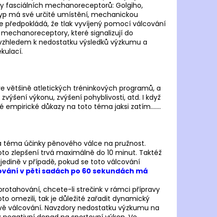
py fasciálních mechanoreceptorů: Golgiho,
 typ má své určité umístění, mechanickou
se předpokládá, že tlak vyvíjený pomocí válcování
ní mechanoreceptory, které signalizují do
 vzhledem k nedostatku výsledků výzkumu a
kulací.
 většině atletických tréninkových programů, a
 zvýšení výkonu, zvýšení pohyblivosti, atd. I když
empirické důkazy na toto téma jaksi zatím.......
 téma účinky pěnového válce na pružnost.
Toto zlepšení trvá maximálně do 10 minut. Taktéž
 jedině v případě, pokud se toto válcování
ování v pěti sadách po 60 sekundách má
 protahování, chcete-li strečink v rámci přípravy
oto omezili, tak je důležité zařadit dynamický
rávě válcování. Navzdory nedostatku výzkumu na
 negativní dopad na sportovní výkon. Ve