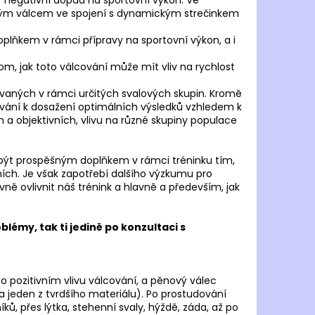
ovým válcem ve spojení s dynamickým strečinkem
lňkem v rámci přípravy na sportovní výkon, a i
m, jak toto válcování může mít vliv na rychlost
žívaných v rámci určitých svalových skupin. Kromě
ování k dosažení optimálních výsledků vzhledem k
 a objektivních, vlivu na různé skupiny populace
být prospěšným doplňkem v rámci tréninku tím,
ích. Je však zapotřebí dalšího výzkumu pro
ně ovlivnit náš trénink a hlavně a především, jak
blémy, tak ti jedině po konzultaci s
 o pozitivním vlivu válcování, a pěnový válec
 a jeden z tvrdšího materiálu). Po prostudování
ů, přes lýtka, stehenní svaly, hýždě, záda, až po