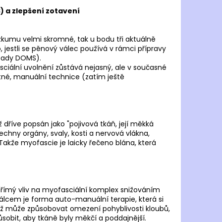
) a zlepšení zotavení
kumu velmi skromné, tak u bodu tři aktuálně
 jestli se pěnový válec používá v rámci přípravy
opady DOMS).
ciální uvolnění zůstává nejasný, ale v současné
tné, manuální technice (zatím ještě
ž dříve popsán jako "pojivová tkáň, její měkká
šechny orgány, svaly, kosti a nervová vlákna,
Takže myofascie je laicky řečeno blána, která
přímý vliv na myofasciální komplex snižováním
álcem je forma auto-manuální terapie, která si
totiž může způsobovat omezení pohyblivosti kloubů,
sobit, aby tkáně byly měkčí a poddajnější.