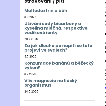
stravování / pití
Maltodextrin a běh
3.8.2026
Užívání sody bicarbony a
kyselina mléčná, respektive
vodíkové ionty
20.7.2026
Za jak dlouho po napití se toto
projeví ve svalech?
9.7.2026
Konzumace banánů a běžecký
výkon?
3.7.2026
Vliv magnezia na lidský
organismus
24.5.2026