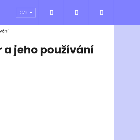
Hledat
Přihlášení
Nákupní
atní sporty
Outlet
Obchodní podmínky
CZK
ívání
košík
r a jeho používání
Následující