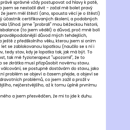
e právě správné vždy postupovat od hlavy k patě,
 jsem se nestačil divit - začal mě bolet pravý
, že jsem měl štěstí (ano, spousta věcí je o štěstí)
dný účastník certifikovaných školení, a podobných
ala 1,5hod. jsme "probrali" mou běžeckou historii,
disbalance (to jsem věděl) a důvod, proč mně bolí
e nejpravděpodobnější důvod mých tehdejších,
ještě z předškolního věku, kterou jsem si oním
let se zablokovanou lopatkou (naučilo se s ní i
, tedy stav, kdy je lopatka tak, jak má být. To
t, tak mě fyzioterapeut "upozornil", že to
o se zkrátka musí přizpůsobit novému stavu.
o válcování, se postupně dostávám do stavu, jako
ní problém se objeví a časem přejde, a objeví se
zdravotních problémů, co jsem zažil a prožil v
ějšího, nejčerstvějšího, až k tomu úplně prvnímu
ného a jsem přesvědčen, že mi to jde k duhu.