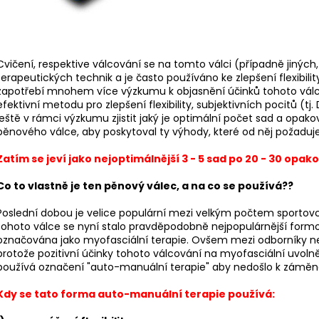
BĚŽECKÉ TÍLKO RONHILL CORE VEST
BĚŽECKÁ OBUV J
2501
540 Kč
Původně:
599 Kč
1 899 Kč
Původně:
2 599
Cvičení, respektive válcování se na tomto válci (případně jinýc
terapeutických technik a je často používáno ke zlepšení flexibili
zapotřebí mnohem více výzkumu k objasnění účinků tohoto válc
efektivní metodu pro zlepšení flexibility, subjektivních pocitů (
ještě v rámci výzkumu zjistit jaký je optimální počet sad a opak
pěnového válce, aby poskytoval ty výhody, které od něj požadu
Zatím se jeví jako nejoptimálnější 3 - 5 sad po 20 - 30 opak
Co to vlastně je ten pěnový válec, a na co se používá??
Poslední dobou je velice populární mezi velkým počtem sportovců,
tohoto válce se nyní stalo pravděpodobně nejpopulárnější formou
označována jako myofasciální terapie. Ovšem mezi odborníky není
protože pozitivní účinky tohoto válcování na myofasciální uvoln
používá označení "auto-manuální terapie" aby nedošlo k záměně 
Kdy se tato forma auto-manuální terapie používá: