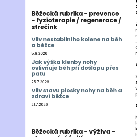
Běžecká rubrika - prevence
- fyzioterapie / regenerace /
strečink
Vliv nestabilního kolene na běh
a běžce
5.8.2026
Jak výška klenby nohy
ovlivňuje běh při došlapu přes
patu
25.7.2026
Vliv stavu plosky nohy na běh a
zdraví běžce
21.7.2026
Běžecká rubrika - výživa -