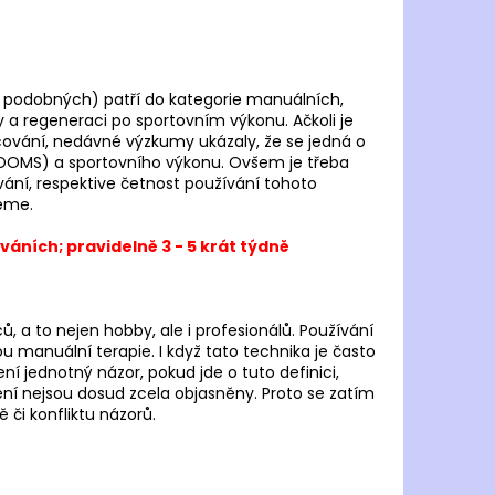
OMA HISPALIS LADY
 Kč
h, podobných) patří do kategorie manuálních,
ty a regeneraci po sportovním výkonu. Ačkoli je
ování, nedávné výzkumy ukázaly, že se jedná o
tj. DOMS) a sportovního výkonu. Ovšem je třeba
ování, respektive četnost používání tohoto
jeme.
ováních; pravidelně 3 - 5 krát týdně
 a to nejen hobby, ale i profesionálů. Používání
 manuální terapie. I když tato technika je často
 jednotný názor, pokud jde o tuto definici,
ění nejsou dosud zcela objasněny. Proto se zatím
či konfliktu názorů.