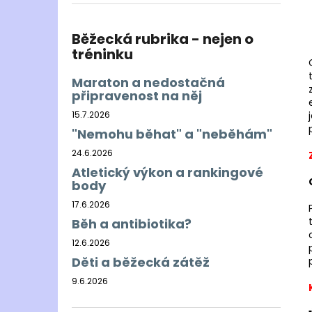
BĚŽECKÁ BUNDA RONHILL EVERYDAY
l
JACKET
899 Kč
Běžecká rubrika - nejen o
Původně:
1 200 Kč
tréninku
Maraton a nedostačná
připravenost na něj
15.7.2026
"Nemohu běhat" a "neběhám"
24.6.2026
Atletický výkon a rankingové
body
17.6.2026
Běh a antibiotika?
12.6.2026
Děti a běžecká zátěž
9.6.2026