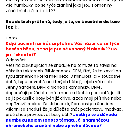
vše humbuk?, co se týče zranění jako jsou zlomeniny
zánártních kůstek atd.??
Bez dalších průtahů, tady je to, co účastníci diskuse
řekli: .
Dotaz:
Když pacienti se Vás zeptali na Váš názor co se týče
bosého běhu, a zda je pro ně vhodný či nikoliv?? Co
jim řeknete??
Odpovědi:
Většina diskutujících se shoduje na tom, že to závisí na
několika faktorech. Bill Johncock, DPM, říká, že to závisí na
typu zraněních která měli běžci v minulosti či v současné
době, typu povrchů na kterých běhají, jejich věku, atd.
Jenny Sanders, DPM a Nicholas Romansky, DPM ,
doporučují požádat o informace u těchto pacientů, jestli
se již pokusili o bosý běh již dříve, a zda mají příznivé nebo
nepříznivé reakce. Dr. Johncock, Romansky a Sanders
všichni se shodují, že je důležité znát pacientovu motivaci,
proč chce provozovat bosý běh?
Jestli je to z důvodu
humbuku kolem tohoto tématu, či anamnézou
chronického zranění nebo z jiného důvodu?