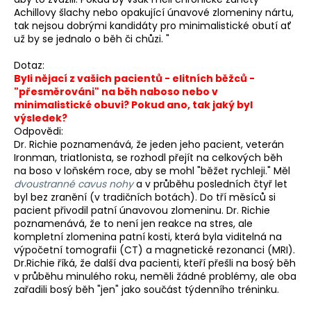
Achillovy šlachy nebo opakující únavové zlomeniny nártu,
tak nejsou dobrými kandidáty pro minimalistické obutí ať
už by se jednalo o běh či chůzi. "
Dotaz:
Byli nějací z vašich pacientů - elitních běžců -
"přesměrováni" na běh naboso nebo v
minimalistické obuvi? Pokud ano, tak jaký byl
výsledek?
Odpovědi:
Dr. Richie poznamenává, že jeden jeho pacient, veterán
Ironman, triatlonista, se rozhodl přejít na celkových běh
na boso v loňském roce, aby se mohl "běžet rychleji." Měl
dvoustranné cavus nohy
a v průběhu posledních čtyř let
byl bez zranění (v tradičních botách). Do tří měsíců si
pacient přivodil patní únavovou zlomeninu. Dr. Richie
poznamenává, že to není jen reakce na stres, ale
kompletní zlomenina patní kosti, která byla viditelná na
výpočetní tomografii (CT) a magnetické rezonanci (MRI).
Dr.Richie říká, že další dva pacienti, kteří přešli na bosý běh
v průběhu minulého roku, neměli žádné problémy, ale oba
zařadili bosý běh "jen" jako součást týdenního tréninku.