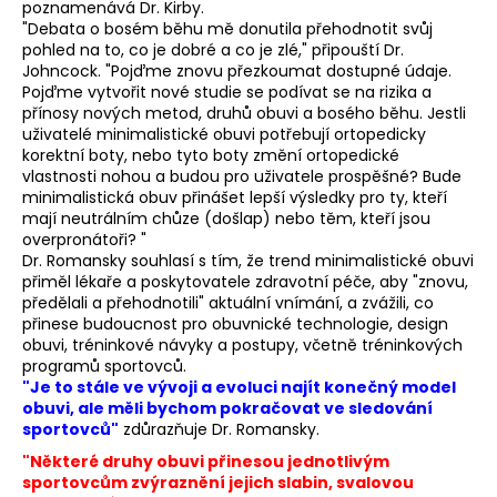
poznamenává Dr. Kirby.
"Debata o bosém běhu mě donutila přehodnotit svůj
pohled na to, co je dobré a co je zlé," připouští Dr.
Johncock. "Pojďme znovu přezkoumat dostupné údaje.
Pojďme vytvořit nové studie se podívat se na rizika a
přínosy nových metod, druhů obuvi a bosého běhu. Jestli
uživatelé minimalistické obuvi potřebují ortopedicky
korektní boty, nebo tyto boty změní ortopedické
vlastnosti nohou a budou pro uživatele prospěšné? Bude
minimalistická obuv přinášet lepší výsledky pro ty, kteří
mají neutrálním chůze (došlap) nebo těm, kteří jsou
overpronátoři? "
Dr. Romansky souhlasí s tím, že trend minimalistické obuvi
přiměl lékaře a poskytovatele zdravotní péče, aby "znovu,
předělali a přehodnotili" aktuální vnímání, a zvážili, co
přinese budoucnost pro obuvnické technologie, design
obuvi, tréninkové návyky a postupy, včetně tréninkových
programů sportovců.
"Je to stále ve vývoji a evoluci najít konečný model
obuvi, ale měli bychom pokračovat ve sledování
sportovců"
zdůrazňuje Dr. Romansky.
"Některé druhy obuvi přinesou jednotlivým
sportovcům zvýraznění jejich slabin, svalovou