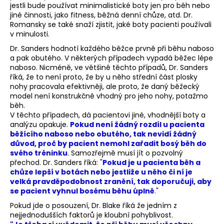
jestli bude používat minimalistické boty jen pro běh nebo
jiné činnosti, jako fitness, běžná denní chůze, atd. Dr.
Romansky se také snaží zjistit, jaké boty pacienti používali
v minulosti.
Dr. Sanders hodnotí každého běžce prvně při běhu naboso
a pak obutého. V některých případech vypadá běžec lépe
naboso. Nicméně, ve většině těchto případů, Dr. Sanders
říká, že to není proto, že by u něho střední část plosky
nohy pracovala efektivněji, ale proto, že daný běžecký
model není konstrukčně vhodný pro jeho nohy, potažmo
běh.
V těchto případech, dá pacientovi jiné, vhodnější boty a
analýzu opakuje.
Pokud není žádný rozdíl u pacienta
běžícího naboso nebo obutého, tak nevidí žádný
důvod, proč by pacient nemohl zařadit bosý běh do
svého tréninku
. Samozřejmě musí jít o pozvolný
přechod. Dr. Sanders říká:
"
Pokud je u pacienta běh a
chůze lepší v botách nebo jestliže u něho či ní je
velká pravděpodobnost zranění, tak doporučuji, aby
se pacient vyhnul bosému běhu úplně
."
Pokud jde o posouzení, Dr. Blake říká že jedním z
nejjednodušších faktorů je kloubní pohyblivost.