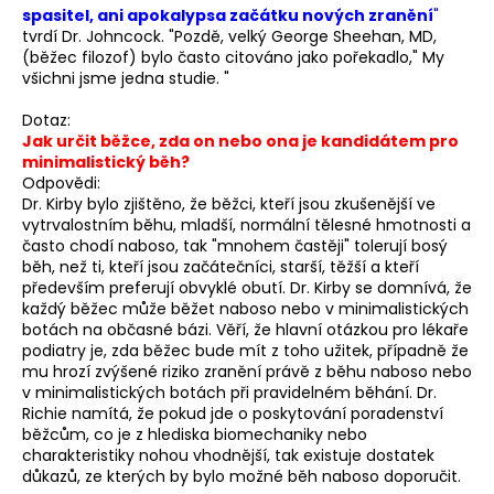
spasitel, ani apokalypsa začátku nových zranění
"
tvrdí Dr. Johncock. "Pozdě, velký George Sheehan, MD,
(běžec filozof) bylo často citováno jako pořekadlo," My
všichni jsme jedna studie. "
Dotaz:
Jak určit běžce, zda on nebo ona je kandidátem pro
minimalistický běh?
Odpovědi:
Dr. Kirby bylo zjištěno, že běžci, kteří jsou zkušenější ve
vytrvalostním běhu, mladší, normální tělesné hmotnosti a
často chodí naboso, tak "mnohem častěji" tolerují bosý
běh, než ti, kteří jsou začátečníci, starší, těžší a kteří
především preferují obvyklé obutí. Dr. Kirby se domnívá, že
každý běžec může běžet naboso nebo v minimalistických
botách na občasné bázi. Věří, že hlavní otázkou pro lékaře
podiatry je, zda běžec bude mít z toho užitek, případně že
mu hrozí zvýšené riziko zranění právě z běhu naboso nebo
v minimalistických botách při pravidelném běhání. Dr.
Richie namítá, že pokud jde o poskytování poradenství
běžcům, co je z hlediska biomechaniky nebo
charakteristiky nohou vhodnější, tak existuje dostatek
důkazů, ze kterých by bylo možné běh naboso doporučit.