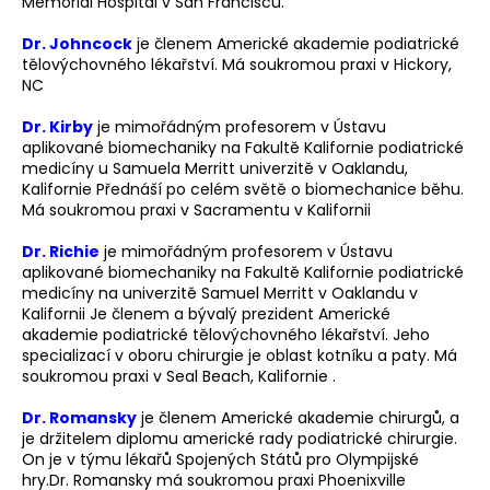
Memorial Hospital v San Franciscu.
a
Dr. Johncock
je členem Americké akademie podiatrické
j
tělovýchovného lékařství. Má soukromou praxi v Hickory,
í
NC
t
Dr. Kirby
je mimořádným profesorem v Ústavu
?
aplikované biomechaniky na Fakultě Kalifornie podiatrické
medicíny u Samuela Merritt univerzitě v Oaklandu,
Kalifornie Přednáší po celém světě o biomechanice běhu.
Má soukromou praxi v Sacramentu v Kalifornii
Dr. Richie
je mimořádným profesorem v Ústavu
HLEDAT
aplikované biomechaniky na Fakultě Kalifornie podiatrické
medicíny na univerzitě Samuel Merritt v Oaklandu v
Kalifornii Je členem a bývalý prezident Americké
akademie podiatrické tělovýchovného lékařství. Jeho
D
specializací v oboru chirurgie je oblast kotníku a paty. Má
o
soukromou praxi v Seal Beach, Kalifornie .
p
o
Dr. Romansky
je členem Americké akademie chirurgů, a
je držitelem diplomu americké rady podiatrické chirurgie.
r
On je v týmu lékařů Spojených Států pro Olympijské
u
hry.Dr. Romansky má soukromou praxi Phoenixville