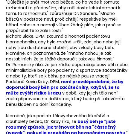
"Důležité je znát motivaci běžce, co ho vede k tomuto
rozhodnutí a především, aby měl dostatek informací k
tomuto rozhodnutí." zdůrazňuje Dr. Sanders. "Mnoho
běžců v podstatě neví, proč chtějí, respektive by měli
běhat naboso a nemají vůbec žádný plán, jak a proč se
přizpůsobit této záležitosti."
Richard Blake, DPM, zkoumá a hodnotí pacientovu
biomechaniku, aby bylo možné určit, zda jeho nebo její
nohy jsou dostatečně stabilní, aby zvládly bosý běh.
Nicméně, on poznamená, že "mnoho nohou je tak
nestabilních, že je těžké doporučit takovou činnost."
Dr. Romansky říká, že jen zřídka doporučuje bosý běh nebo
minimalistické boty pro pacienty a sportovce začátečníky
a nebo ty, kteří se k běhu po nějaké pauze vracejí.
Podobně Kevin Kirby, DPM,
není pravděpodobné, že by
doporučil bosý běh pro začátečníky, když ví, že to
může zvýšit riziko úrazu
v době, kdy jejich tělo není
zcela připraveno na další stres, který bude při takovémto
běhu kladen na dolní končetiny.
Nicméně, jako pediatr tělovýchovného lékařství a
dlouholetý běžec, Dr. Kirby říká, že
bosý běh je "jistě
rozumný způsob, jak trénovat běh na "částečný
úvazek", pokud je prováděn na bezpečném povrchu
."