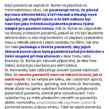
Když pacienti se zeptali Dr. Richie na přechod na
minimalistickou obuv, tak
poukazuje na to, že původ
byl mezi elitními běžci, kteří hledali a hledají nové
způsoby, jak zlepšit výkon a že běh naboso byl
navržen jako tréninková jednotka jednou týdně
údajně pro posílení nohou
. Pak Dr. Richie se odpověděl
na dotazy zvídavých pacientů, pokud se cítí být skutečně
elitními běžci a zda mají konkrétní cíl zlepšení výsledného
času o několik sekund z jejich osobáku na 10km, tak ano.
On také
požaduje u těchto pacientů, aby jejich
tělesná konstrukce byla podobná keňským běžcům v
čelní skupině při maratonech
v New Yorku nebo
Bostonu. Dr. Richie jim zároveň připomíná, že Nike Free
(Nike), bota byla navržena pro elitní běžce.
Dr. Romansky také zdůrazňuje úroveň fyzické zdatnosti.
Říká, že
mnoho pacientů není na takové úrovni, jak si
sami myslí
. To se netýká jen běhu, ale i ostatních sportů,
např. cyklistiky, zumby, spinning, atd. Proto Dr. Romansky
klade důraz na úplné vyšetření funkčních, pohybových
parametrů pacienta, včetně jeho vyhodnocení. Toto
vyšetření by se mělo především zaměřit na pacientův
skelet, rovnováhu,
propriocepci
viz
Leg Raise cvičení
a
porovnat pravou a levou stranu. Také se zeptá pacienta,