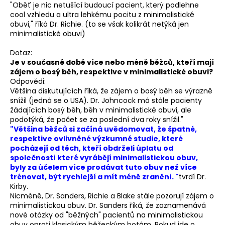
"Oběť je nic netušící budoucí pacient, který podlehne
cool vzhledu a ultra lehkému pocitu z minimalistické
obuvi," říká Dr. Richie. (to se však kolikrát netýká jen
minimalistické obuvi)
Dotaz:
Je v současné době více nebo méně běžců, kteří mají
zájem o bosý běh, respektive v minimalistické obuvi?
Odpovědi:
Většina diskutujících říká, že zájem o bosý běh se výrazně
snížil (jedná se o USA). Dr. Johncock má stále pacienty
žádajících bosý běh, běh v minimalistické obuvi, ale
podotýká, že počet se za poslední dva roky snížil."
"Většina běžců si začíná uvědomovat, že špatné,
respektive ovlivněné výzkumné studie, které
pocházejí od těch, kteří obdrželi úplatu od
společností které vyrábějí minimalistickou obuv,
byly za účelem více prodávat tuto obuv než více
trénovat, být rychlejší a mít méně zranění. "
tvrdí Dr.
Kirby.
Nicméně, Dr. Sanders, Richie a Blake stále pozorují zájem o
minimalistickou obuv. Dr. Sanders říká, že zaznamenává
nové otázky od "běžných" pacientů na minimalistickou
obuv oproti klasickým běžeckým botám. Pokud jde o