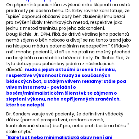
On připomíná pacientům zvýšené riziko šlápnutí na ostré
předměty při bosém běhu. Dr. Kirby rovněž konstatuje, že
"spíše" doporučí občasný bosý běh zkušenějšímu běžci
pro zvýšení škály tréninkových metod, respektive jako
jednu z metod tréninku, pro jeho zdokonalení.
Doug Richie, Jr., DPM, říká, že drtivá většina jeho pacientů
nemá zájem o běh naboso a dívají se na tento trend jako
na hloupou módu s potenciálním nebezpečím." Střídavě
měl mnoho pacientů, kteří se ho ptali na možný přechod
na bosý běh a na stabilitu běžecké boty. Dr. Richie říká, že
tyto dotazy jsou poháněny jedním z následujících
důvodů:
nuda s jejich aktuální úrovně tréninku,
respektive výkonnosti; nudy ze současných
běžeckých bot, a stálým vlivem reklamy; stále pod
vlivem internetu - povídání o
bosém/minimalistickém šílenství; se zájmem o
zlepšení výkonu, nebo nepříjemných zraněních,
které se nelepší
.
Dr. Sanders varuje své pacienty, že definitivní vědecký
důkaz (pomocí prospektivní, randomizované,
kontrolované studie) buď pro, nebo proti bosému běhu "
stále chybí."
"
Barefoot nebo minimalistická obuv není ani