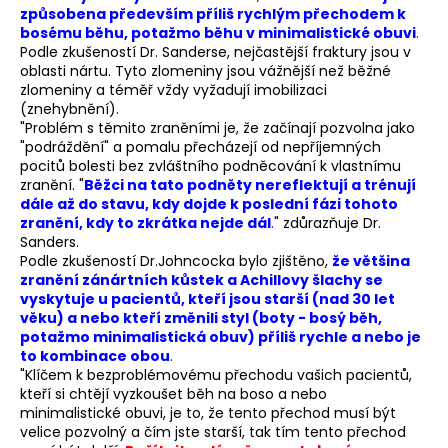
způsobena především příliš rychlým přechodem k
bosému běhu, potažmo běhu v minimalistické obuvi
.
Podle zkušeností Dr. Sanderse, nejčastější fraktury jsou v
oblasti nártu. Tyto zlomeniny jsou vážnější než běžné
zlomeniny a téměř vždy vyžadují imobilizaci
(znehybnění).
"Problém s těmito zraněními je, že začínají pozvolna jako
"podráždění" a pomalu přecházejí od nepříjemných
pocitů bolesti bez zvláštního podněcování k vlastnímu
zranění. "
Běžci na tato podněty nereflektují a trénují
dále až do stavu, kdy dojde k poslední fázi tohoto
zranění, kdy to zkrátka nejde dál
.
" zdůrazňuje Dr.
Sanders.
Podle zkušeností Dr.Johncocka bylo zjištěno,
že většina
zranění zánártních kůstek a Achillovy šlachy se
vyskytuje u pacientů, kteří jsou starší (nad 30 let
věku) a nebo kteří změnili styl (boty - bosý běh,
potažmo minimalistická obuv) příliš rychle a nebo je
to kombinace obou
.
"Klíčem k bezproblémovému přechodu vašich pacientů,
kteří si chtějí vyzkoušet běh na boso a nebo
minimalistické obuvi, je to, že tento přechod musí být
velice pozvolný a čím jste starší, tak tím tento přechod