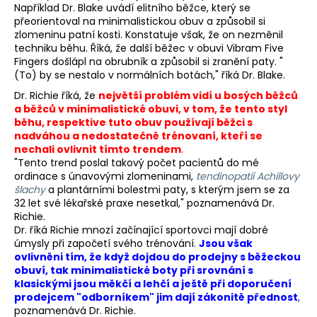
Například Dr. Blake uvádí elitního běžce, který se
přeorientoval na minimalistickou obuv a způsobil si
zlomeninu patní kosti. Konstatuje však, že on nezměnil
techniku běhu. Říká, že další běžec v obuvi Vibram Five
Fingers došlápl na obrubník a způsobil si zranění paty. "
(To) by se nestalo v normálních botách," říká Dr. Blake.
Dr. Richie říká, že
největší problém vidí u bosých běžců
a běžců v minimalistické obuvi, v tom, že tento styl
běhu, respektive tuto obuv používají běžci s
nadváhou a nedostatečně trénovaní, kteří se
nechali ovlivnit tímto trendem
.
"Tento trend poslal takový počet pacientů do mé
ordinace s únavovými zlomeninami,
tendinopatií Achillovy
šlachy
a plantárními bolestmi paty, s kterým jsem se za
32 let své lékařské praxe nesetkal," poznamenává Dr.
Richie.
Dr. říká Richie mnozí začínající sportovci mají dobré
úmysly při započetí svého trénování.
Jsou však
ovlivněni tím, že když dojdou do prodejny s běžeckou
obuví, tak minimalistické boty při srovnání s
klasickými jsou měkčí a lehčí a ještě při doporučení
prodejcem "odborníkem" jim dají zákonitě přednost
,
poznamenává Dr. Richie.