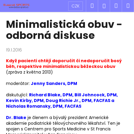
K
Přejít
Hledat
Náku
M
Přihlášen
CZK
na
o
obsah
Zpět
Zpět
košík
š
Minimalistická obuv -
í
C
odborná diskuse
k
o
p
19.1.2016
o
Když pacienti chtějí doporučit či nedoporučit bosý
t
běh, respektive minimalistickou běžeckou obuv
ř
(zpráva z května 2013)
e
moderátor:
Jenny Sanders, DPM
b
u
diskutující:
Richard Blake, DPM, Bill Johncock, DPM,
Kevin Kirby, DPM, Doug Richie Jr., DPM, FACFAS a
j
Nicholas Romansky, DPM, FACFAS
e
t
Dr. Blake
je členem a bývalý prezident Americké
akademie podiatrické tělovýchovného lékařství. Ten je
e
spojen s Centrem pro Sports Medicine v St Francis
n