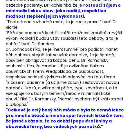
běžecké pacienty, Dr. Richie říká, že je
rostoucí zájem o
minimalistickou obuv, jako naději, respektive
možnost zlepšení jejich výkonnosti
.
"Tento trend rozhodně roste, to je moje praxe," tvrdí Dr.
Richie.
"Běžci se budou vždy chtít snížit možnost zranění a zvýšit
výkon. Podiatři budou vždy součástí této debaty, a to je
dobře." tvrdí Dr. Sanders.
Dr. Johncock říká, že je "nerozumné" pro podiatrii hanět
běh naboso, stejně tak se však domnívá, že je špatné,
bosý běh obhajovat za každou cenu. Dr. Romansky
souhlasí s tím, že mnoho lidí je ovlivněno tlakem
obuvnických firem. Předpokládá, že budoucnost,
respektive seriózní výzkum dá odpovědi na toto téma.
"S časem, budeme (a už jsme začali) sestavovat novou
databázi úrazů, a všímat si příčin, typu, závažnosti, a to
vše spojeno s bosým během/nebo v minimalistické
obuvi," říká Dr. Romansky. "Neměli bychom být krátkozrací
a úzkoprsí."
"Celkově je celý bosý běh móda a byla to cenná lekce
pro mnoho běžců a mnoho sportovních lékařů v tom,
že jasně ukázala, že co dokáží populární knihy a
obuvnické firmy, bez vědeckých poznatků."