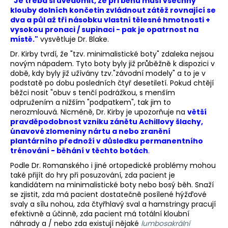
"Je třeba si uvědomit, že při běhu musí všechny
klouby dolních končetin zvládnout zátěž rovnající se
dva a půl až tři násobku vlastní tělesné hmotnosti +
vysokou pronaci / supinaci - pak je opatrnost na
místě."
vysvětluje Dr. Blake.
Dr. Kirby tvrdí, že "tzv. minimalistické boty" zdaleka nejsou
novým nápadem. Tyto boty byly již průběžně k dispozici v
době, kdy byly již užívány tzv."závodní modely" a to je v
podstatě po dobu posledních čtyř desetiletí. Pokud chtějí
běžci nosit "obuv s tenčí podrážkou, s menším
odpružením a nižším "podpatkem", tak jim to
nerozmlouvá. Nicméně, Dr. Kirby je upozorňuje na
větší
pravděpodobnost vzniku zánětu Achillovy šlachy,
únavové zlomeniny nártu a nebo zranění
plantárního přednoží v důsledku permanentního
trénování - běhání v těchto botách
.
Podle Dr. Romanského i jiné ortopedické problémy mohou
také přijít do hry při posuzování, zda pacient je
kandidátem na minimalistické boty nebo bosý běh. Snaží
se zjistit, zda má pacient dostatečně posílené hýžďové
svaly a sílu nohou, zda čtyřhlavý sval a hamstringy pracují
efektivně a účinně, zda pacient má totální kloubní
náhrady a / nebo zda existují nějaké
lumbosakrální