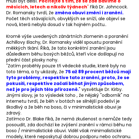
musí být delší.
Počítejte s tím, že se zde bavíme o
měsících, letech a nikoliv týdnech
"
říká Dr. Johncock.
Dr. Romansky tvrdí, že
změna obuvi změní i zranění.
Počet těch stávajících, obvyklých se sníží, ale objeví se
nová, která nebyla dosud v tak hojném počtu..
Kromě výše uvedených zánártních zlomenin a poranění
Achillovy šlachy, Dr. Romansky viděl spoustu poranění
měkkých tkání. Říká, že tato konkrétní zranění jsou
důsledkem běhu bosých běžců, kteří více došlapují na
přední část plosky nohy.
"Zatím proběhly pouze tři vědecké studie, které byly na
toto téma, a ty ukázaly, že
75 až 89 procent běžců mají
tyto problémy, respektive tato zranění, proto, že se
pokusili, respektive začali běhat jiným způsobem,
než je pro jejich tělo přirozené.
" vysvětluje Dr. Kirby.
Jinými slovy, je to výsledek toho , že nějaký "odborník" na
internetu tvrdí, že běh v botách se silnější podešví je
škodlivý a že běh na boso, či v minimalistické obuvi je
zdravý.
Zatímco Dr. Blake říká, že nemá zkušenost a nemůže tedy
posoudit, zda dochází ke zvýšení zranění v rámci běhu na
boso / minimalistické obuvi. Viděl však minimalistické
modely, které neposkytují dobrou podporu nebo ochranu.