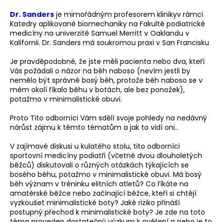
č
u
Dr. Sanders
je mimořádným profesorem klinikyv rámci
j
Katedry aplikované biomechaniky na Fakultě podiatrické
e
medicíny na univerzitě Samuel Merritt v Oaklandu v
Kalifornii. Dr. Sanders má soukromou praxi v San Francisku
m
e
Je pravděpodobné, že jste měli pacienta nebo dva, kteří
Vás požádali o názor na běh naboso (nevím jestli by
nemělo být správně bosý běh, protože běh naboso se v
BĚŽECKÁ
mém okolí říkalo běhu v botách, ale bez ponožek),
OBUV
potažmo v minimalistické obuvi.
JOMA
FENIX
Proto Tito odborníci Vám sdělí svoje pohledy na nedávný
IV
nárůst zájmu k těmto tématům a jak to vidí oni..
1
999
V zajímavé diskusi u kulatého stolu, tito odborníci
Kč
sportovní medicíny podiatři (včetně dvou dlouholetých
Původně:
běžců) diskutovali o různých otázkách týkajících se
2
849
bosého běhu, potažmo v minimalistické obuvi. Má bosý
Kč
běh význam v tréninku elitních atletů? Co říkáte na
amatérské běžce nebo začínající běžce, kteří si chtějí
vyzkoušet minimalistické boty? Jaké riziko přináší
postupný přechod k minimalistické boty? Je zde na toto
téma proveden dostatečný výzkum k ověření a nebo je to