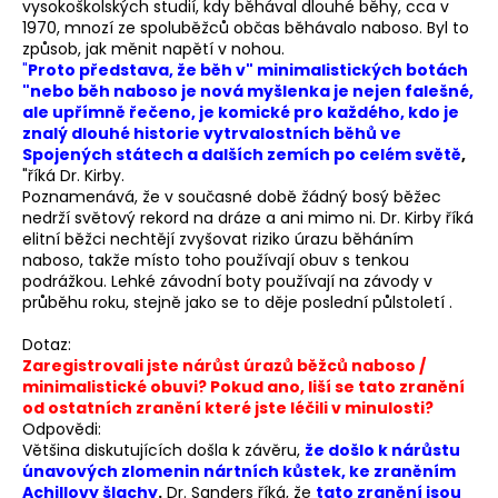
vysokoškolských studií, kdy běhával dlouhé běhy, cca v
1970, mnozí ze spoluběžců občas běhávalo naboso. Byl to
způsob, jak měnit napětí v nohou.
"
Proto představa, že běh v" minimalistických botách
"nebo běh naboso je nová myšlenka je nejen falešné,
ale upřímně řečeno, je komické pro každého, kdo je
znalý dlouhé historie vytrvalostních běhů ve
Spojených státech a dalších zemích po celém světě
,
"říká Dr. Kirby.
Poznamenává, že v současné době žádný bosý běžec
nedrží světový rekord na dráze a ani mimo ni. Dr. Kirby říká
elitní běžci nechtějí zvyšovat riziko úrazu běháním
naboso, takže místo toho používají obuv s tenkou
podrážkou. Lehké závodní boty používají na závody v
průběhu roku, stejně jako se to děje poslední půlstoletí .
Dotaz:
Zaregistrovali jste nárůst úrazů běžců naboso /
minimalistické obuvi? Pokud ano, liší se tato zranění
od ostatních zranění které jste léčili v minulosti?
Odpovědi:
Většina diskutujících došla k závěru,
že došlo k nárůstu
únavových zlomenin nártních kůstek, ke zraněním
Achillovy šlachy
.
Dr. Sanders říká, že
tato zranění jsou