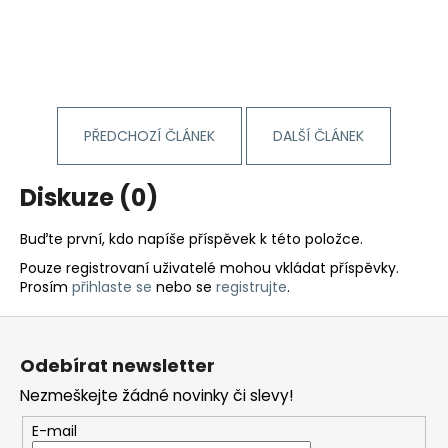
PŘEDCHOZÍ ČLÁNEK
DALŠÍ ČLÁNEK
Diskuze (0)
Buďte první, kdo napíše příspěvek k této položce.
Pouze registrovaní uživatelé mohou vkládat příspěvky.
Prosím
přihlaste se
nebo se
registrujte
.
Z
á
Odebírat newsletter
p
Nezmeškejte žádné novinky či slevy!
a
t
E-mail