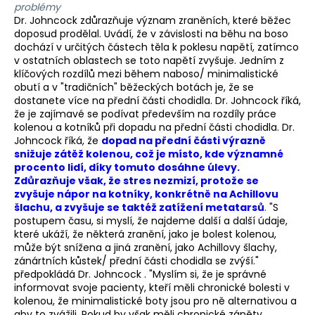
problémy
Dr. Johncock zdůrazňuje význam zraněních, které běžec
doposud prodělal. Uvádí, že v závislosti na běhu na boso
dochází v určitých částech těla k poklesu napětí, zatímco
v ostatních oblastech se toto napětí zvyšuje. Jedním z
klíčových rozdílů mezi během naboso/ minimalistické
obutí a v "tradičních" běžeckých botách je, že se
dostanete více na přední části chodidla. Dr. Johncock říká,
že je zajímavé se podívat především na rozdíly práce
kolenou a kotníků při dopadu na přední části chodidla. Dr.
Johncock říká, že
dopad na přední části výrazně
snižuje zátěž kolenou, což je místo, kde významné
procento lidí, díky tomuto dosáhne úlevy.
Zdůrazňuje však, že stres nezmizí, protože se
zvyšuje nápor na kotníky, konkrétně na Achillovu
šlachu, a zvyšuje se taktéž zatížení metatarsů
.
"S
postupem času, si myslí, že najdeme další a další údaje,
které ukáží, že některá zranění, jako je bolest kolenou,
může být snížena a jiná zranění, jako Achillovy šlachy,
zánártních kůstek/ přední části chodidla se zvýší."
předpokládá Dr. Johncock . "Myslím si, že je správné
informovat svoje pacienty, kteří měli chronické bolesti v
kolenou, že minimalistické boty jsou pro ně alternativou a
aby to zvážili. Pokud by však měli chronické záněty