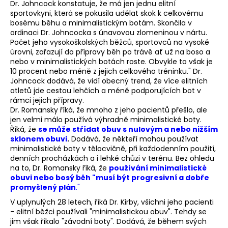
Dr. Johncock konstatuje, že má jen jednu elitní
sportovkyni, která se pokusila udělat skok k celkovému
bosému běhu a minimalistickým botám. Skončila v
ordinaci Dr. Johncocka s únavovou zlomeninou v nártu.
Počet jeho vysokoškolských běžců, sportovců na vysoké
úrovni, zařazují do přípravy běh po trávě ať už na boso a
nebo v minimalistických botách roste. Obvykle to však je
10 procent nebo méně z jejich celkového tréninku." Dr.
Johncock dodává, že vidí obecný trend, že více elitních
atletů jde cestou lehčích a méně podporujících bot v
rámci jejich přípravy.
Dr. Romansky říká, že mnoho z jeho pacientů přešlo, ale
jen velmi málo používá výhradně minimalistické boty.
Říká, že
se může střídat obuv s nulovým a nebo nižším
sklonem obuvi
.
Dodává, že někteří mohou používat
minimalistické boty v tělocvičně, při každodenním použití,
denních procházkách a i lehké chůzi v terénu. Bez ohledu
na to, Dr. Romansky říká, že
používání minimalistické
obuvi nebo bosý běh "musí být progresivní a dobře
promyšlený plán
."
V uplynulých 28 letech, říká Dr. Kirby, všichni jeho pacienti
- elitní běžci používali "minimalistickou obuv". Tehdy se
jim však říkalo "závodní boty". Dodává, že během svých