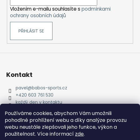
í
Vložením e-mailu souhlasíte s
podmínkami
ochrany osobních údajů
PŘIHLÁSIT SE
Kontakt
pavel
@
babos-sports.cz
+420 603 761 530
každý den v kontaktu
pavel.babos.90/
Používáme cookies, abychom Vám umožnili
pohodlné prohlížení webu a díky analýze provozu
webu neustále zlepšovali jeho funkce, výkon a
použitelnost. Více informací
zde
.