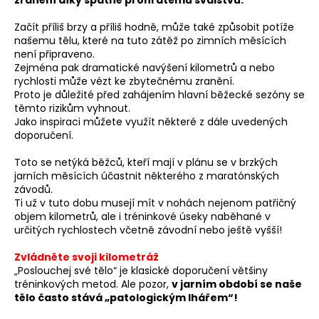
č
u
Začít příliš brzy a příliš hodně, může také způsobit potíže
j
našemu tělu, které na tuto zátěž po zimních měsících
e
není připraveno.
m
Zejména pak dramatické navýšení kilometrů a nebo
e
rychlosti může vézt ke zbytečnému zranění.
Proto je důležité před zahájením hlavní běžecké sezóny se
těmto rizikům vyhnout.
BĚŽECKÁ
Jako inspiraci můžete využít některé z dále uvedených
OBUV
doporučení.
JOMA
RASE
Toto se netýká běžců, kteří mají v plánu se v brzkých
2611
jarních měsících účastnit některého z maratónských
1
závodů.
999
Ti už v tuto dobu musejí mít v nohách nejenom patřičný
Kč
objem kilometrů, ale i tréninkové úseky naběhané v
Původně:
určitých rychlostech včetně závodní nebo ještě vyšší!
2
649
Zvládněte svoji kilometráž
Kč
„Poslouchej své tělo“ je klasické doporučení většiny
tréninkových metod. Ale pozor,
v jarním období se naše
tělo často stává „patologickým lhářem“!