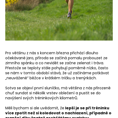
a
j
í
t
?
Pro většinu z nás s koncem března přichází dlouho
očekávané jaro, příroda se začíná pomalu probouzet ze
HLEDAT
zimního spánku a co nevidět se začne zelenat i tráva.
Přestože se teploty stále pohybují poměrně nízko, často
se nám v tomto období stává, že už začínáme potkávat
„neuvážené“ běžce v krátkém tričku a trenýrkách.
D
Sotva se objeví první sluníčko, má většina z nás přirozeně
o
chuť sundat si několik vrstev oblečení a pustit se do
p
navýšení svých tréninkových kilometrů.
o
r
Měli bychom si ale uvědomit, že
lepší je se při tréninku
u
více zpotit než si koledovat o nachlazení, případně o
zranění díky špatně prohřátému svalstvu.