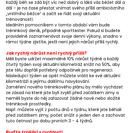
Každý běh se zdá být víc než dobrý a láká vás běžet dál a
dál – je na čase přestat vnímat svého příliš ambiciózního
„vnitřního běžce“ a začít se řídit svojí aktuální
trénovaností.
Ideálním pomocníkem v tomto období vám bude
tréninkový deník, případně sporttester. Pokud si budete
pravidelně zaznamenávat svoje denní výkony, snadno v
rámci týdne zjistíte, jestli není jejich nárůst příliš rychlý.
Jak rychlý nárůst není rychlý příliš?
Měli byste udržet maximálně 10% nárůst týdně a každý
čtvrtý týden svoji aktuální kilometráž snížit na 50%, aby
jste tělu dopřáli potřebný odpočinek pro regeneraci.
Následující týden se opět můžete vrátit ke své aktuální
kilometráži a jejímu dalšímu navyšování.
Zaměření nového tréninkového plánu by mělo vycházet
ze zásad na které jste byli zvyklí před začátkem zimy a
neměli byste do něj zařazovat žádné nové nebo složité
tréninkové prostředky.
Např. můžete vyjít z počtu dnů v týdnu, které jste běhali
před začátkem zimy, počet snížit o jeden den a zachovat
tuto četnost po dobu prvních 3 - 4 týdnů.
Buďte trpěliví s rychlostí