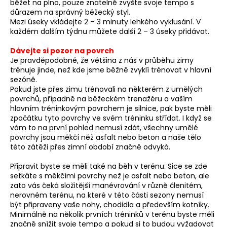
běžet na plno, pouze znatelně zvyšte svoje tempo s
důrazem na správný běžecký styl.
Mezi úseky vkládejte 2 – 3 minuty lehkého vyklusání. V
každém dalším týdnu můžete další 2 – 3 úseky přidávat.
Dávejte si pozor na povrch
Je pravděpodobné, že většina z nás v průběhu zimy
trénuje jinde, než kde jsme běžně zvyklí trénovat v hlavní
sezóně.
Pokud jste přes zimu trénovali na některém z umělých
povrchů, případně na běžeckém trenažéru a vaším
hlavním tréninkovým povrchem je silnice, pak byste měli
zpočátku tyto povrchy ve svém tréninku střídat. I když se
vám to na první pohled nemusí zdát, všechny umělé
povrchy jsou měkčí něž asfalt nebo beton a naše tělo
této zátěži přes zimní období značně odvyká.
Připravit byste se měli také na běh v terénu. Sice se zde
setkáte s měkčími povrchy než je asfalt nebo beton, ale
zato vás čeká složitější manévrování v různě členitém,
nerovném terénu, na které v této části sezony nemusí
být připraveny vaše nohy, chodidla a především kotníky.
Minimálně na několik prvních tréninků v terénu byste měli
značně snížit svoje tempo a pokud si to budou vyžadovat