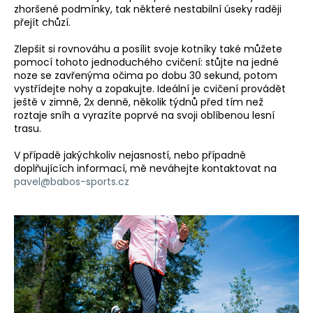
zhoršené podmínky, tak některé nestabilní úseky raději
přejít chůzí.
Zlepšit si rovnováhu a posílit svoje kotníky také můžete
pomocí tohoto jednoduchého cvičení: stůjte na jedné
noze se zavřenýma očima po dobu 30 sekund, potom
vystřídejte nohy a zopakujte. Ideální je cvičení provádět
ještě v zimně, 2x denně, několik týdnů před tím než
roztaje sníh a vyrazíte poprvé na svoji oblíbenou lesní
trasu.
V případě jakýchkoliv nejasností, nebo případně
doplňujících informací, mě neváhejte kontaktovat na
pavel@babos-sports.cz