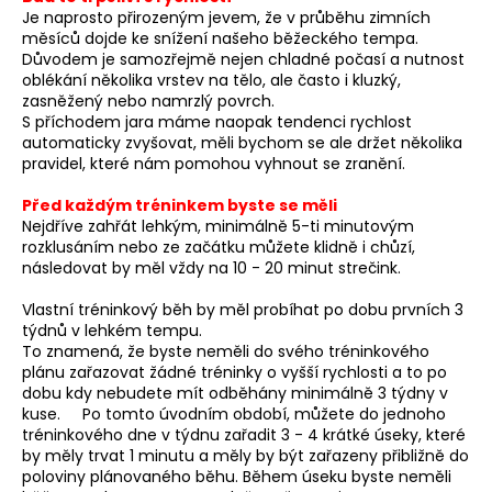
Je naprosto přirozeným jevem, že v průběhu zimních
měsíců dojde ke snížení našeho běžeckého tempa.
Důvodem je samozřejmě nejen chladné počasí a nutnost
oblékání několika vrstev na tělo, ale často i kluzký,
zasněžený nebo namrzlý povrch.
S příchodem jara máme naopak tendenci rychlost
automaticky zvyšovat, měli bychom se ale držet několika
pravidel, které nám pomohou vyhnout se zranění.
Před každým tréninkem byste se měli
Nejdříve zahřát lehkým, minimálně 5-ti minutovým
rozklusáním nebo ze začátku můžete klidně i chůzí,
následovat by měl vždy na 10 - 20 minut strečink.
Vlastní tréninkový běh by měl probíhat po dobu prvních 3
týdnů v lehkém tempu.
To znamená, že byste neměli do svého tréninkového
plánu zařazovat žádné tréninky o vyšší rychlosti a to po
dobu kdy nebudete mít odběhány minimálně 3 týdny v
kuse. Po tomto úvodním období, můžete do jednoho
tréninkového dne v týdnu zařadit 3 - 4 krátké úseky, které
by měly trvat 1 minutu a měly by být zařazeny přibližně do
poloviny plánovaného běhu. Během úseku byste neměli