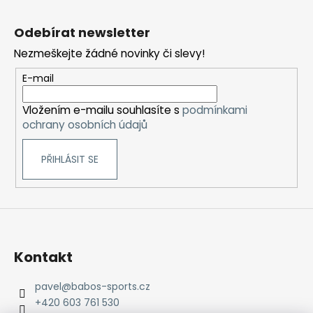
Z
á
Odebírat newsletter
p
Nezmeškejte žádné novinky či slevy!
a
t
E-mail
í
Vložením e-mailu souhlasíte s
podmínkami
ochrany osobních údajů
PŘIHLÁSIT SE
Kontakt
pavel
@
babos-sports.cz
+420 603 761 530