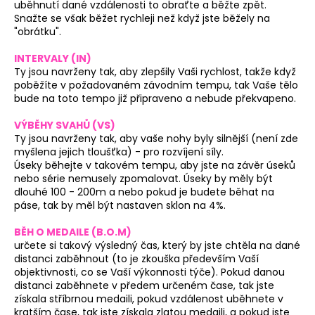
č
uběhnutí dané vzdálenosti to obraťte a běžte zpět.
u
Snažte se však běžet rychleji než když jste běžely na
j
"obrátku".
e
INTERVALY (IN)
m
Ty jsou navrženy tak, aby zlepšily Vaši rychlost, takže když
e
poběžíte v požadovaném závodním tempu, tak Vaše tělo
bude na toto tempo již připraveno a nebude překvapeno.
BĚŽECKÉ
VÝBĚHY SVAHŮ (VS)
RUKAVICE
Ty jsou navrženy tak, aby vaše nohy byly silnější (není zde
RONHILL
myšlena jejich tloušťka) - pro rozvíjení síly.
CLASSIC
Úseky běhejte v takovém tempu, aby jste na závěr úseků
GLOVE
nebo série nemusely zpomalovat. Úseky by měly být
346
dlouhé 100 - 200m a nebo pokud je budete běhat na
Kč
páse, tak by měl být nastaven sklon na 4%.
Původně:
384
BĚH O MEDAILE (B.O.M)
Kč
určete si takový výsledný čas, který by jste chtěla na dané
distanci zaběhnout (to je zkouška především Vaší
objektivnosti, co se Vaší výkonnosti týče). Pokud danou
distanci zaběhnete v předem určeném čase, tak jste
získala stříbrnou medaili, pokud vzdálenost uběhnete v
kratším čase, tak jste získala zlatou medaili, a pokud jste