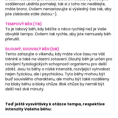
vzdálenost uběhla pomaleji, tak si z toho nic nedělejte,
máte bronz. Ovšem nenastavujte si výsledný čas tak, aby
jste získávala stále zlatou:-).
TEMPOVÝ BĚH (TB)
To je takový běh, kdy běžíte o něco rychleji než je Vaše
obvyklé tempo. Ovšem tak rychle, aby jste nemusely běh
přerušit.
DLOUHÝ, SOUVISLÝ BĚH (DB)
Tento zařazujte o víkendu, kdy máte více času na Váš
trénink a také na vlastní zotavení. Dlouhý běh je určen pro
rozvíjení fyziologických schopností organismu pro delší
zátěž. Jsou to běhy o nízké intenzitě, rozvíjející vytrvalost
nejen fyzickou, ale i psychickou. Tyto běhy mohou být
buď souvislého charakteru, ale mohu být také rozděleny
na bloky běhu a bloky chůze. Blok chůze by neměl být
delší než dvě minuty.
Teď ještě vysvětlivky k otázce tempa, respektive
intenzity Vašeho běhu: