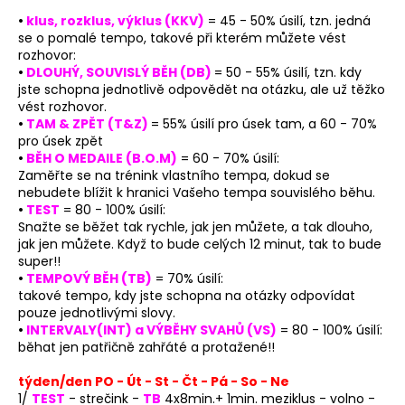
•
klus, rozklus, výklus (KKV)
= 45 - 50% úsilí, tzn. jedná
se o pomalé tempo, takové při kterém můžete vést
rozhovor:
•
DLOUHÝ, SOUVISLÝ BĚH (DB)
= 50 - 55% úsilí, tzn. kdy
jste schopna jednotlivě odpovědět na otázku, ale už těžko
vést rozhovor.
•
TAM & ZPĚT (T&Z)
= 55% úsilí pro úsek tam, a 60 - 70%
pro úsek zpět
•
BĚH O MEDAILE (B.O.M)
= 60 - 70% úsilí:
Zaměřte se na trénink vlastního tempa, dokud se
nebudete blížit k hranici Vašeho tempa souvislého běhu.
•
TEST
= 80 - 100% úsilí:
Snažte se běžet tak rychle, jak jen můžete, a tak dlouho,
jak jen můžete. Když to bude celých 12 minut, tak to bude
super!!
•
TEMPOVÝ BĚH (TB)
= 70% úsilí:
takové tempo, kdy jste schopna na otázky odpovídat
pouze jednotlivými slovy.
•
INTERVALY(INT) a VÝBĚHY SVAHŮ (VS)
= 80 - 100% úsilí:
běhat jen patřičně zahřáté a protažené!!
týden/den PO - Út - St - Čt - Pá - So - Ne
1/
TEST
- strečink -
TB
4x8min.+ 1min. meziklus - volno -