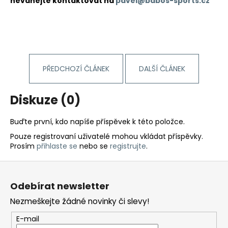
neváhejte kontaktovat na
pavel@babos-sports.cz
PŘEDCHOZÍ ČLÁNEK
DALŠÍ ČLÁNEK
Diskuze (0)
Buďte první, kdo napíše příspěvek k této položce.
Pouze registrovaní uživatelé mohou vkládat příspěvky.
Prosím
přihlaste se
nebo se
registrujte
.
Z
á
Odebírat newsletter
p
Nezmeškejte žádné novinky či slevy!
a
t
E-mail