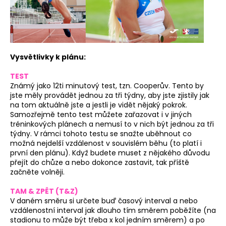
a
j
í
t
Vysvětlivky k plánu:
?
TEST
Známý jako 12ti minutový test, tzn. Cooperův. Tento by
jste měly provádět jednou za tři týdny, aby jste zjistily jak
na tom aktuálně jste a jestli je vidět nějaký pokrok.
Samozřejmě tento test můžete zařazovat i v jiných
HLEDAT
tréninkových plánech a nemusí to v nich být jednou za tři
týdny. V rámci tohoto testu se snažte uběhnout co
možná nejdelší vzdálenost v souvislém běhu (to platí i
první den plánu). Když budete muset z nějakého důvodu
D
přejít do chůze a nebo dokonce zastavit, tak příště
o
začněte volněji.
p
TAM & ZPĚT (T&Z)
o
V daném směru si určete buď časový interval a nebo
r
vzdálenostní interval jak dlouho tím směrem poběžíte (na
u
stadionu to může být třeba x kol jedním směrem) a po