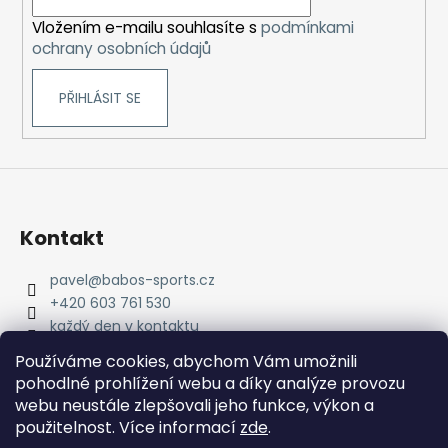
í
Vložením e-mailu souhlasíte s
podmínkami
ochrany osobních údajů
PŘIHLÁSIT SE
Kontakt
pavel
@
babos-sports.cz
+420 603 761 530
každý den v kontaktu
pavel.babos.90/
Používáme cookies, abychom Vám umožnili
pohodlné prohlížení webu a díky analýze provozu
webu neustále zlepšovali jeho funkce, výkon a
použitelnost. Více informací
zde
.