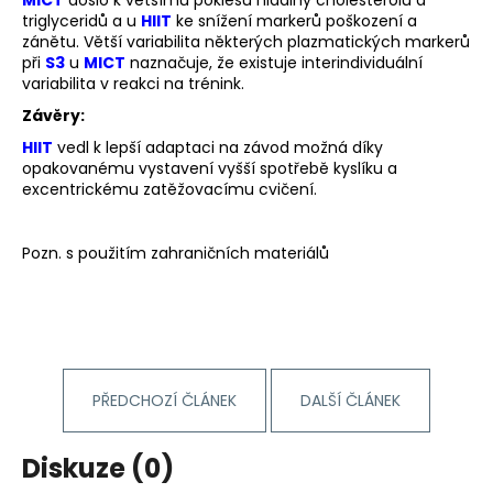
MICT
došlo k většímu poklesu hladiny cholesterolu a
triglyceridů a u
HIIT
ke snížení markerů poškození a
zánětu. Větší variabilita některých plazmatických markerů
při
S3
u
MICT
naznačuje, že existuje interindividuální
variabilita v reakci na trénink.
Závěry:
HIIT
vedl k lepší adaptaci na závod možná díky
opakovanému vystavení vyšší spotřebě kyslíku a
excentrickému zatěžovacímu cvičení.
Pozn. s použitím zahraničních materiálů
PŘEDCHOZÍ ČLÁNEK
DALŠÍ ČLÁNEK
Diskuze (0)