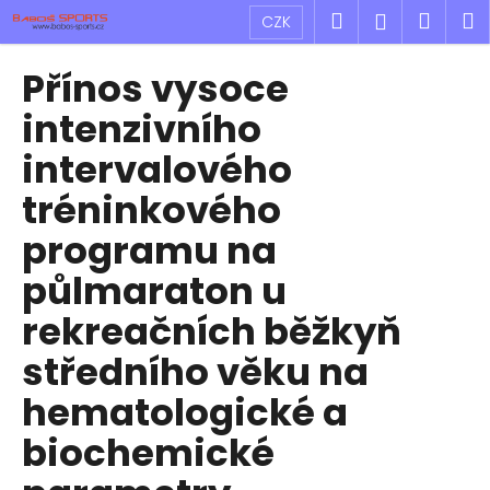
K
Přejít
Hledat
Náku
M
Přihlášen
CZK
na
o
obsah
Zpět
Zpět
košík
š
Přínos vysoce
í
C
intenzivního
k
o
intervalového
p
tréninkového
o
t
programu na
ř
půlmaraton u
e
b
rekreačních běžkyň
u
středního věku na
j
hematologické a
e
t
biochemické
e
n