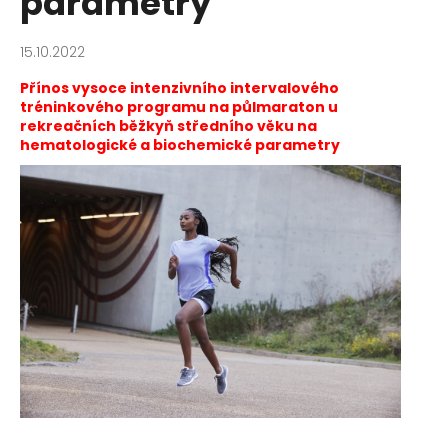
parametry
a
j
15.10.2022
í
Přínos vysoce intenzivního intervalového
t
tréninkového programu na půlmaraton u
?
rekreačních běžkyň středního věku na
hematologické a biochemické parametry
HLEDAT
D
o
p
o
r
u