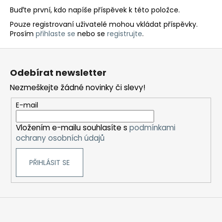
Buďte první, kdo napíše příspěvek k této položce.
Pouze registrovaní uživatelé mohou vkládat příspěvky.
Prosím
přihlaste se
nebo se
registrujte
.
Z
á
Odebírat newsletter
p
Nezmeškejte žádné novinky či slevy!
a
t
E-mail
í
Vložením e-mailu souhlasíte s
podmínkami
ochrany osobních údajů
PŘIHLÁSIT SE