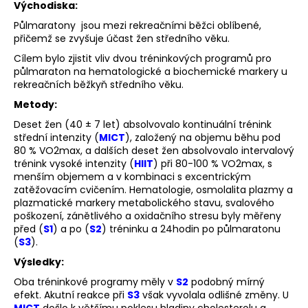
č
Východiska:
u
Půlmaratony jsou mezi rekreačními běžci oblíbené,
j
přičemž se zvyšuje účast žen středního věku.
e
Cílem bylo zjistit vliv dvou tréninkových programů pro
m
půlmaraton na hematologické a biochemické markery u
e
rekreačních běžkyň středního věku.
Metody:
BĚŽECKÁ
Deset žen (40 ± 7 let) absolvovalo kontinuální trénink
OBUV
střední intenzity (
MICT
), založený na objemu běhu pod
JOMA
80 % VO2max, a dalších deset žen absolvovalo intervalový
RASE
2611
trénink vysoké intenzity (
HIIT
) při 80-100 % VO2max, s
menším objemem a v kombinaci s excentrickým
1
zatěžovacím cvičením. Hematologie, osmolalita plazmy a
999
plazmatické markery metabolického stavu, svalového
Kč
poškození, zánětlivého a oxidačního stresu byly měřeny
Původně:
2
před (
S1
) a po (
S2
) tréninku a 24hodin po půlmaratonu
649
(
S3
).
Kč
Výsledky:
Oba tréninkové programy měly v
S2
podobný mírný
efekt. Akutní reakce při
S3
však vyvolala odlišné změny. U