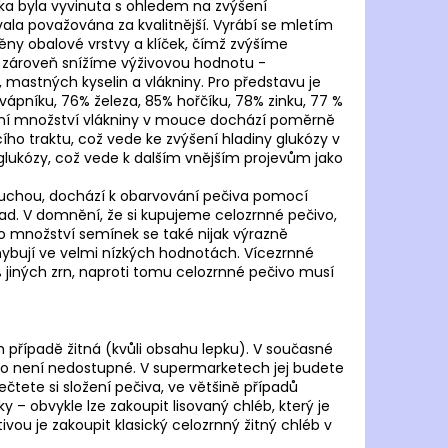
OMA HISPALIS LADY
ouka byla vyvinuta s ohledem na zvýšení
ývala považována za kvalitnější. Vyrábí se mletím
něny obalové vrstvy a klíček, čímž zvýšíme
le zároveň snížíme výživovou hodnotu -
 Kč
, mastných kyselin a vlákniny. Pro představu je
pníku, 76% železa, 85% hořčíku, 78% zinku, 77 %
žení množství vlákniny v mouce dochází poměrně
ho traktu, což vede ke zvýšení hladiny glukózy v
y glukózy, což vede k dalším vnějším projevům jako
duchou, dochází k obarvování pečiva pomocí
slad. V domnění, že si kupujeme celozrnné pečivo,
ho množství semínek se také nijak výrazně
hybují ve velmi nízkých hodnotách. Vícezrnné
% jiných zrn, naproti tomu celozrnné pečivo musí
 případě žitná (kvůli obsahu lepku). V současné
sto není nedostupné. V supermarketech jej budete
ečtete si složení pečiva, ve většině případů
 – obvykle lze zakoupit lisovaný chléb, který je
ou je zakoupit klasický celozrnný žitný chléb v