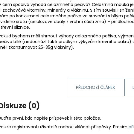
V čem spočívá výhoda celozrnného pečiva? Celozrnná mouka je z
si zachovává vitamíny, minerály a vlákninu. S tím souvisí i snížen
nám po konzumaci celozrnného pečiva ve srovnání s bílým pečiv
tvrdého šrotu (celulózové obaly z vrchní části zrna) – při dlou
střevní sliznice.
Pokud bychom měli shrnout výhody celozrnného pečiva, vyjmenu
pečivo bílé (nedochází tak k prudkým výkyvům krevního cukru)
měli zkonzumovat 25-35g vlákniny).
PŘEDCHOZÍ ČLÁNEK
Diskuze (0)
Buďte první, kdo napíše příspěvek k této položce.
Pouze registrovaní uživatelé mohou vkládat příspěvky. Prosím
př