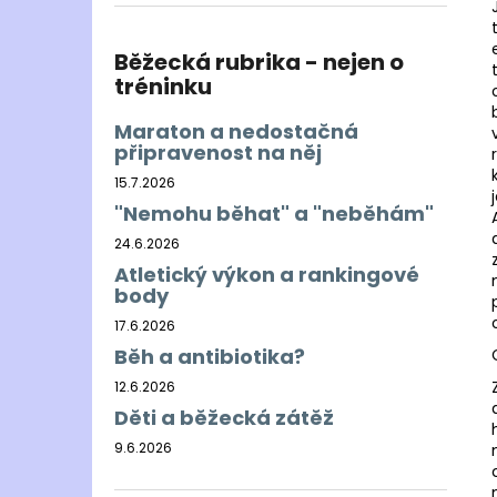
BĚŽECKÁ BUNDA RONHILL EVERYDAY
l
JACKET
899 Kč
Běžecká rubrika - nejen o
Původně:
1 200 Kč
tréninku
Maraton a nedostačná
připravenost na něj
15.7.2026
"Nemohu běhat" a "neběhám"
24.6.2026
Atletický výkon a rankingové
body
17.6.2026
Běh a antibiotika?
12.6.2026
Děti a běžecká zátěž
9.6.2026