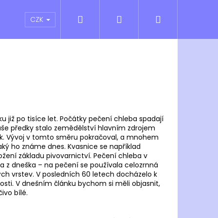
Hledat
Přihlášení
Nákupní
atní sporty
Outlet
Obchodní podmínky
CZK
košík
 již po tisíce let. Počátky pečení chleba spadají
o naše předky stalo zemědělství hlavním zdrojem
k. Vývoj v tomto směru pokračoval, a mnohem
ký ho známe dnes. Kvasnice se například
ožení základu pivovarnictví. Pečení chleba v
va z dneška – na pečení se používala celozrnná
h vrstev. V posledních 60 letech docházelo k
nosti. V dnešním článku bychom si měli objasnit,
ivo bílé.
Následující