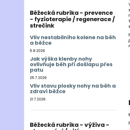
Běžecká rubrika - prevence
- fyzioterapie / regenerace /
strečink
Vliv nestabilního kolene na běh
a běžce
5.8.2026
Jak výška klenby nohy
ovlivňuje běh při došlapu přes
patu
25.7.2026
Vliv stavu plosky nohy na běh a
zdraví běžce
21.7.2026
Běžecká rubrika - výživa -