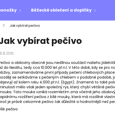
ponožky
Běžecké oblečení a doplňky
Ost
Jak vybírat pečivo
Co potřebujete najít?
Jak vybírat pečivo
HLEDAT
16.8.2015
Pečivo a obiloviny obecně jsou nedílnou součástí našeho jídelníčku
až do Neolitu, tedy cca 10.000 let př.n.l. V této době, kdy se pr
Doporučujeme
obživy, zaznamenáváme první případy pečení chlebových place
později se setkáváme s pečeným chlebem v podobné podobě, ja
objevují až kolem roku 4.000 př.n.l. (Egypt). Znamená to také pol
minulosti mělo však jeden společný rys, který chybí většině peči
mouka. Tato mouka vzniká rozemletím zrna včetně jeho obalovýc
rapidnímu rozšíření pečiva z bílé mouky, která má rozdílné vlast
proč je právě celozrnné pečivo tak důležité a hodnotnější než peč
Bílé pečivo