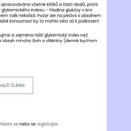
pracovávána včetně klíčků a části obalů, proto
í glykemického indexu – hladina glukózy v krvi
em tolik nekolísá. Pozor ale na pečivo s obsahem
hodobé konzumaci by to mohlo vést až k poškození
jme si zejména nižší glykemický index než
 a obsah mnoha živin a vlákniny (denně bychom
DALŠÍ ČLÁNEK
ihlaste se
nebo se
registrujte
.