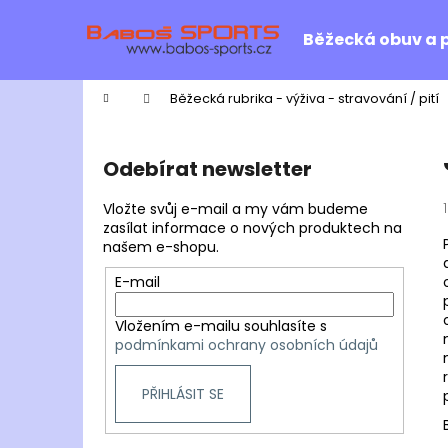
K
Přejít
na
o
Běžecká obuv a 
obsah
Zpět
Zpět
š
do
do
í
Domů
Běžecká rubrika - výživa - stravování / pití
k
obchodu
obchodu
P
o
Odebírat newsletter
s
t
Vložte svůj e-mail a my vám budeme
r
zasílat informace o nových produktech na
našem e-shopu.
a
n
E-mail
n
Vložením e-mailu souhlasíte s
í
podmínkami ochrany osobních údajů
p
a
PŘIHLÁSIT SE
n
e