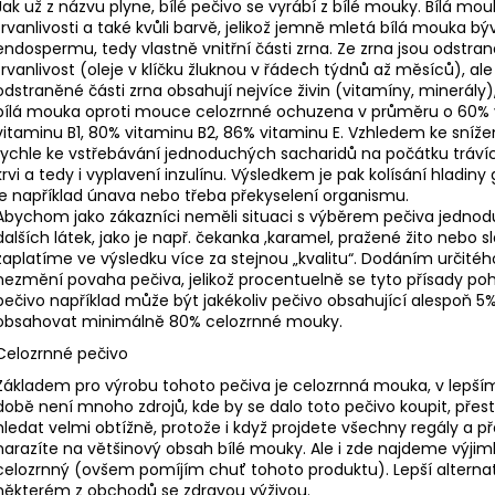
BĚŽECKÉ TÍLKO RONHILL CORE VEST
BĚŽECKÁ OBUV J
Jak už z názvu plyne, bílé pečivo se vyrábí z bílé mouky. Bílá m
2501
trvanlivosti a také kvůli barvě, jelikož jemně mletá bílá mouka b
540 Kč
endospermu, tedy vlastně vnitřní části zrna. Ze zrna jsou odstra
Původně:
599 Kč
1 899 Kč
trvanlivost (oleje v klíčku žluknou v řádech týdnů až měsíců), a
Původně:
2 599
odstraněné části zrna obsahují nejvíce živin (vitamíny, minerály)
bílá mouka oproti mouce celozrnné ochuzena v průměru o 60% vá
vitaminu B1, 80% vitaminu B2, 86% vitaminu E. Vzhledem ke sní
rychle ke vstřebávání jednoduchých sacharidů na počátku trávící
krvi a tedy i vyplavení inzulínu. Výsledkem je pak kolísání hladin
je například únava nebo třeba překyselení organismu.
Abychom jako zákazníci neměli situaci s výběrem pečiva jedno
dalších látek, jako je např. čekanka ,karamel, pražené žito nebo 
zaplatíme ve výsledku více za stejnou „kvalitu“. Dodáním určité
nezmění povaha pečiva, jelikož procentuelně se tyto přísady po
pečivo například může být jakékoliv pečivo obsahující alespoň 5
obsahovat minimálně 80% celozrnné mouky.
Celozrnné pečivo
Základem pro výrobu tohoto pečiva je celozrnná mouka, v lepším
době není mnoho zdrojů, kde by se dalo toto pečivo koupit, pře
hledat velmi obtížně, protože i když projdete všechny regály a př
narazíte na většinový obsah bílé mouky. Ale i zde najdeme výjimky
celozrnný (ovšem pomíjím chuť tohoto produktu). Lepší alternativ
některém z obchodů se zdravou výživou.