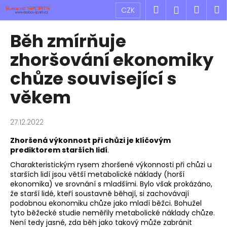
K
Přejít
Hledat
Náku
M
Přihlášen
CZK
na
o
obsah
Zpět
Zpět
košík
š
Běh zmírňuje
í
C
zhoršování ekonomiky
k
o
chůze související s
p
věkem
o
t
ř
27.12.2022
e
Zhoršená výkonnost při chůzi je klíčovým
b
prediktorem starších lidí
.
u
Charakteristickým rysem zhoršené výkonnosti při chůzi u
j
starších lidí jsou větší metabolické náklady (horší
ekonomika) ve srovnání s mladšími. Bylo však prokázáno,
e
že starší lidé, kteří soustavně běhají, si zachovávají
t
podobnou ekonomiku chůze jako mladí běžci. Bohužel
e
tyto běžecké studie neměřily metabolické náklady chůze.
Není tedy jasné, zda běh jako takový může zabránit
n