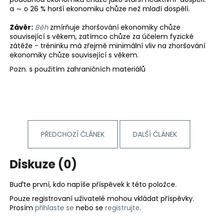
č
a ∼ o 26 % horší ekonomiku chůze než mladí dospělí.
u
j
Závěr:
Běh
zmírňuje zhoršování ekonomiky chůze
e
související s věkem, zatímco chůze za účelem fyzické
m
zátěže - tréninku má zřejmě minimální vliv na zhoršování
e
ekonomiky chůze související s věkem.
Pozn. s použitím zahraničních materiálů
BĚŽECKÁ
OBUV
JOMA
R-
6000
2609
PŘEDCHOZÍ ČLÁNEK
DALŠÍ ČLÁNEK
2
499
Kč
Diskuze (0)
Původně:
3
000
Buďte první, kdo napíše příspěvek k této položce.
Kč
Pouze registrovaní uživatelé mohou vkládat příspěvky.
Prosím
přihlaste se
nebo se
registrujte
.