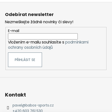
Z
á
Odebírat newsletter
p
Nezmeškejte žádné novinky či slevy!
a
t
E-mail
í
Vložením e-mailu souhlasíte s
podmínkami
ochrany osobních údajů
PŘIHLÁSIT SE
Kontakt
pavel
@
babos-sports.cz
+420 603 761 530