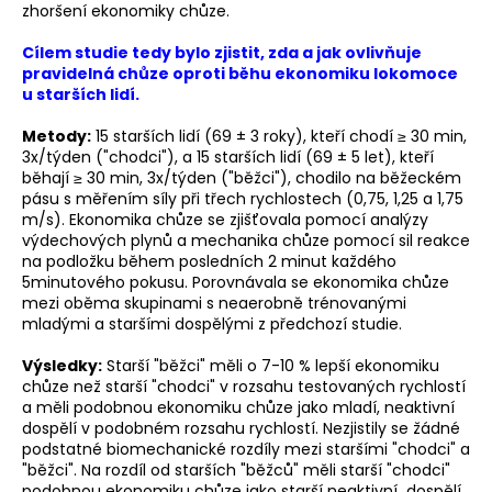
zhoršení ekonomiky chůze.
a
j
Cílem studie tedy bylo zjistit, zda a jak ovlivňuje
pravidelná chůze oproti běhu ekonomiku lokomoce
í
u starších lidí.
t
?
Metody:
15 starších lidí (69 ± 3 roky), kteří chodí ≥ 30 min,
3x/týden ("chodci"), a 15 starších lidí (69 ± 5 let), kteří
běhají ≥ 30 min, 3x/týden ("běžci"), chodilo na běžeckém
pásu s měřením síly při třech rychlostech (0,75, 1,25 a 1,75
m/s). Ekonomika chůze se zjišťovala pomocí analýzy
výdechových plynů a mechanika chůze pomocí sil reakce
HLEDAT
na podložku během posledních 2 minut každého
5minutového pokusu. Porovnávala se ekonomika chůze
mezi oběma skupinami s neaerobně trénovanými
mladými a staršími dospělými z předchozí studie.
D
Výsledky:
Starší "běžci" měli o 7-10 % lepší ekonomiku
o
chůze než starší "chodci" v rozsahu testovaných rychlostí
p
a měli podobnou ekonomiku chůze jako mladí, neaktivní
o
dospělí v podobném rozsahu rychlostí. Nezjistily se žádné
r
podstatné biomechanické rozdíly mezi staršími "chodci" a
u
"běžci". Na rozdíl od starších "běžců" měli starší "chodci"
podobnou ekonomiku chůze jako starší neaktivní dospělí.