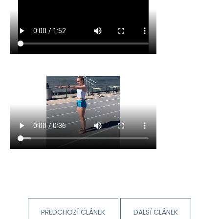
a
j
í
t
?
HLEDAT
D
o
p
o
r
u
PŘEDCHOZÍ ČLÁNEK
DALŠÍ ČLÁNEK