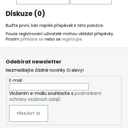
č
u
Diskuze (0)
j
e
m
Buďte první, kdo napíše příspěvek k této položce.
e
Pouze registrovaní uživatelé mohou vkládat příspěvky.
Prosím
přihlaste se
nebo se
registrujte
.
BĚŽECKÁ
Z
OBUV
á
JOMA
Odebírat newsletter
R-
p
6000
Nezmeškejte žádné novinky či slevy!
a
2609
t
E-mail
2
499
í
Kč
Vložením e-mailu souhlasíte s
podmínkami
Původně:
ochrany osobních údajů
3
000
Kč
PŘIHLÁSIT SE