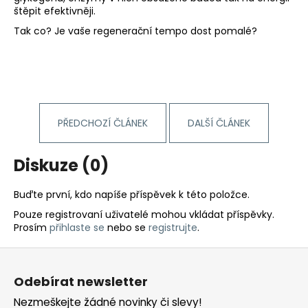
štěpit efektivněji.
Tak co? Je vaše regenerační tempo dost pomalé?
PŘEDCHOZÍ ČLÁNEK
DALŠÍ ČLÁNEK
Diskuze (0)
Buďte první, kdo napíše příspěvek k této položce.
Pouze registrovaní uživatelé mohou vkládat příspěvky.
Prosím
přihlaste se
nebo se
registrujte
.
Z
á
Odebírat newsletter
p
Nezmeškejte žádné novinky či slevy!