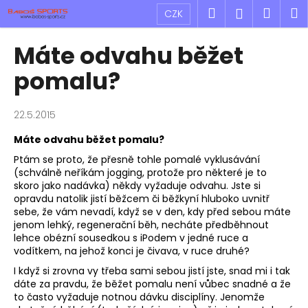
K
Přejít
Hledat
Náku
M
Přihlášen
CZK
na
o
obsah
Zpět
Zpět
košík
š
Máte odvahu běžet
í
C
pomalu?
k
o
p
22.5.2015
o
Máte odvahu běžet pomalu?
t
Ptám se proto, že přesně tohle pomalé vyklusávání
ř
(schválně neříkám jogging, protože pro některé je to
e
skoro jako nadávka) někdy vyžaduje odvahu. Jste si
b
opravdu natolik jistí běžcem či běžkyní hluboko uvnitř
sebe, že vám nevadí, když se v den, kdy před sebou máte
u
jenom lehký, regenerační běh, necháte předběhnout
j
lehce obézní sousedkou s iPodem v jedné ruce a
e
vodítkem, na jehož konci je čivava, v ruce druhé?
t
I když si zrovna vy třeba sami sebou jistí jste, snad mi i tak
dáte za pravdu, že běžet pomalu není vůbec snadné a že
e
to často vyžaduje notnou dávku disciplíny. Jenomže
n