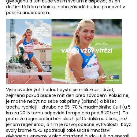
č
glykogenu a ten bude vašim svalům k dispozici, až při
u
dalším těžkém tréninku nebo závodě budou pracovat v
pásmu anaerobním.
j
e
m
e
BĚŽECKÉ
PONOŽKY
HILLY
CUSHION
SOCKLET
345
Kč
Výše uvedených hodnot byste se měli zkusit držet,
Původně:
zejména pokud budete mít den před závodem. Pokud ne,
384
je možné nebýt na sebe tak přísný (přísná) a běžet
Kč
trochu rychleji – zhruba na 65-70 % maximálního úsilí (u 5
km za 20:15 tomu odpovídá tempo cca pod 6:20/km). To
proto, že regenerační běh slouží ještě dalšímu účelu, než
jenom regeneraci, a tím je rozvoj obecné vytrvalosti. Když
svaly kromě tuku spotřebují také určité množství
glykogenu, enzymy v nich obsažené budou tuk na energii