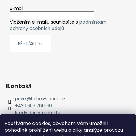
a
t
E-mail
í
Vložením e-mailu souhlasíte s
podmínkami
ochrany osobních údajů
PŘIHLÁSIT SE
Kontakt
pavel
@
babos-sports.cz
+420 603 761 530
každý den v kontaktu
pavel.babos.90/
Používáme cookies, abychom Vám umožnili
pohodlné prohlížení webu a díky analýze provozu