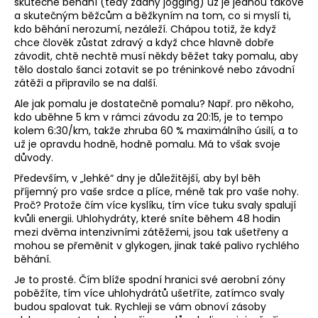
skutečné běhání (tedy žádný jogging) už je jednou takové
a
a skutečným běžcům a běžkyním na tom, co si myslí ti,
kdo běhání nerozumí, nezáleží. Chápou totiž, že když
j
chce člověk zůstat zdravý a když chce hlavně dobře
í
závodit, chtě nechtě musí někdy běžet taky pomalu, aby
t
tělo dostalo šanci zotavit se po tréninkové nebo závodní
zátěži a připravilo se na další.
?
Ale jak pomalu je dostatečně pomalu? Např. pro někoho,
kdo uběhne 5 km v rámci závodu za 20:15, je to tempo
kolem 6:30/km, takže zhruba 60 % maximálního úsilí, a to
už je opravdu hodně, hodně pomalu. Má to však svoje
důvody.
HLEDAT
Především, v „lehké“ dny je důležitější, aby byl běh
příjemný pro vaše srdce a plíce, méně tak pro vaše nohy.
Proč? Protože čím více kyslíku, tím více tuku svaly spalují
kvůli energii. Uhlohydráty, které sníte během 48 hodin
D
mezi dvěma intenzivními zátěžemi, jsou tak ušetřeny a
o
mohou se přeměnit v glykogen, jinak také palivo rychlého
p
běhání.
o
Je to prosté. Čím blíže spodní hranici své aerobní zóny
r
poběžíte, tím více uhlohydrátů ušetříte, zatímco svaly
u
budou spalovat tuk. Rychleji se vám obnoví zásoby