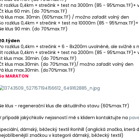
St rozklus 0,4km + strečink + test na 3000m (85 - 95%max.TF)+ 
Čt klus 60 min. (do 70%max.TF)
Pá klus max. 30min. (60%max.TF) / možno zařadit volný den
So rozklus 0,4km + strečink + test na 10000m (85 - 95%max.TF)+
Ne klus 90 min. (do 70%max.TF)
20.týden
Po rozklus 0,4km + strečink + 6 - 8x200m uvolněně, ale svižně 
Út rozklus 0,4km + strečink + test na 2000m (85 - 95%max.TF)+ 
St klus max. 30min. (do 70%max.TF)
Čt klus max.30min. (do 70%max.TF)/ možno zařadit volný den
Pá klus max.30min. (do70%max.TF)
So MARATON
Ne klus - regenerační klus dle aktuálního stavu (60%max.TF)
V případě jakýchkoliv nejasností mě s klidem kontaktujte na
pave
Speciální, dámský, běžecký textil Ronhill (anglická značka, která
nejoblíbenější značkou v kategorii dámský, běžecký textil)