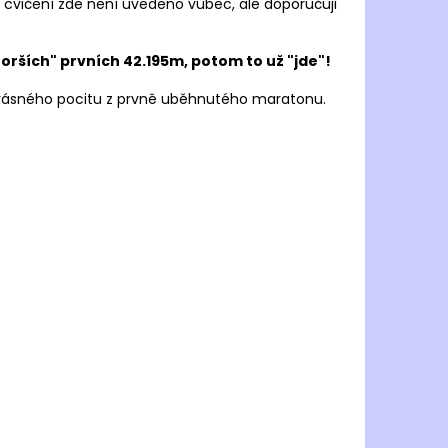
JOMA R.6000 2502
 cvičení zde není uvedeno vůbec, ale doporučuji
 Kč
horších" prvních 42.195m, potom to už "jde"!
 krásného pocitu z prvně uběhnutého maratonu.