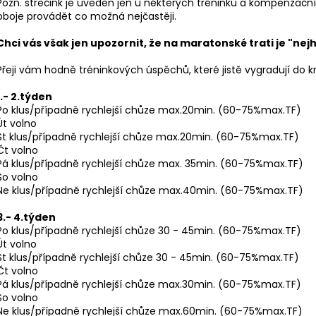
BĚŽECKÉ RUKAVICE RONHILL CLASSIC
BĚŽECKÁ OBUV 
Pozn. strečink je uveden jen u některých tréninků a kompenzační
GLOVE
oboje provádět co možná nejčastěji.
2 299 Kč
346 Kč
Původně:
3 769
Chci vás však jen upozornit, že na maratonské trati je "nej
Původně:
384 Kč
Přeji vám hodně tréninkových úspěchů, které jistě vygradují do
1.- 2.týden
Po klus/případně rychlejší chůze max.20min. (60-75%max.TF)
Út volno
St klus/případně rychlejší chůze max.20min. (60-75%max.TF)
Čt volno
Pá klus/případně rychlejší chůze max. 35min. (60-75%max.TF)
So volno
Ne klus/případně rychlejší chůze max.40min. (60-75%max.TF)
3.- 4.týden
Po klus/případně rychlejší chůze 30 - 45min. (60-75%max.TF)
Út volno
St klus/případně rychlejší chůze 30 - 45min. (60-75%max.TF)
Čt volno
Pá klus/případně rychlejší chůze max.30min. (60-75%max.TF)
So volno
Ne klus/případně rychlejší chůze max.60min. (60-75%max.TF)