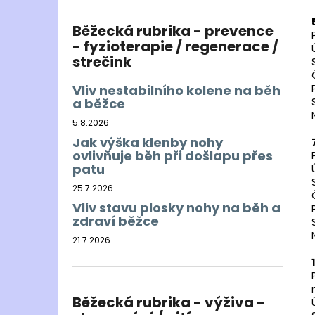
Běžecká rubrika - prevence
- fyzioterapie / regenerace /
strečink
Vliv nestabilního kolene na běh
a běžce
5.8.2026
Jak výška klenby nohy
ovlivňuje běh při došlapu přes
patu
25.7.2026
Vliv stavu plosky nohy na běh a
zdraví běžce
21.7.2026
Běžecká rubrika - výživa -