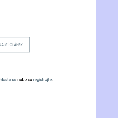
DALŠÍ ČLÁNEK
ihlaste se
nebo se
registrujte
.