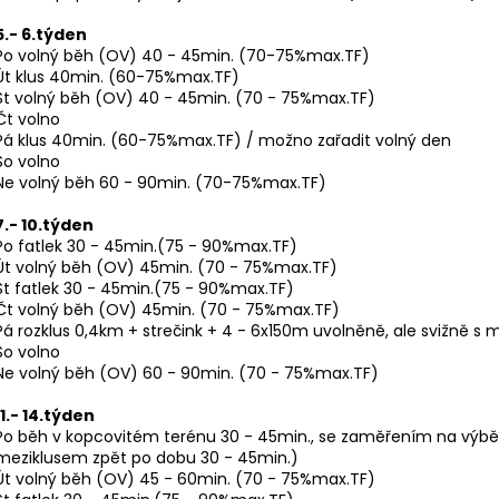
5.- 6.týden
Po volný běh (OV) 40 - 45min. (70-75%max.TF)
Út klus 40min. (60-75%max.TF)
St volný běh (OV) 40 - 45min. (70 - 75%max.TF)
Čt volno
Pá klus 40min. (60-75%max.TF) / možno zařadit volný den
So volno
Ne volný běh 60 - 90min. (70-75%max.TF)
7.- 10.týden
Po fatlek 30 - 45min.(75 - 90%max.TF)
Út volný běh (OV) 45min. (70 - 75%max.TF)
St fatlek 30 - 45min.(75 - 90%max.TF)
Čt volný běh (OV) 45min. (70 - 75%max.TF)
Pá rozklus 0,4km + strečink + 4 - 6x150m uvolněně, ale svižně s
So volno
Ne volný běh (OV) 60 - 90min. (70 - 75%max.TF)
11.- 14.týden
Po běh v kopcovitém terénu 30 - 45min., se zaměřením na výb
meziklusem zpět po dobu 30 - 45min.)
Út volný běh (OV) 45 - 60min. (70 - 75%max.TF)