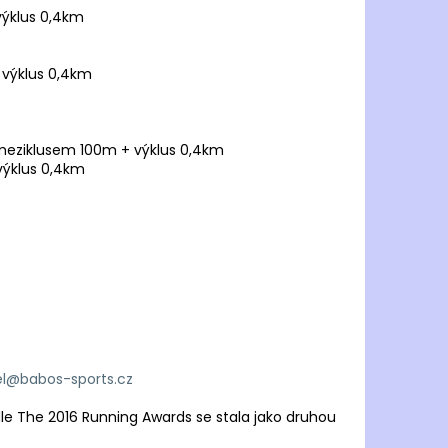
výklus 0,4km
 výklus 0,4km
s meziklusem 100m + výklus 0,4km
výklus 0,4km
l@babos-sports.cz
 dle The 2016 Running Awards se stala jako druhou