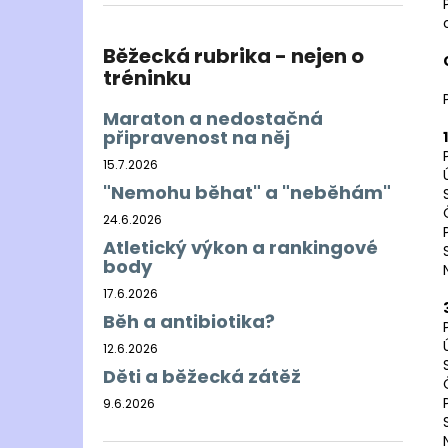
BĚŽECKÁ BUNDA RONHILL EVERYDAY
l
JACKET
899 Kč
Běžecká rubrika - nejen o
Původně:
1 200 Kč
tréninku
Maraton a nedostačná
připravenost na něj
15.7.2026
"Nemohu běhat" a "neběhám"
24.6.2026
Atletický výkon a rankingové
body
17.6.2026
Běh a antibiotika?
12.6.2026
Děti a běžecká zátěž
9.6.2026