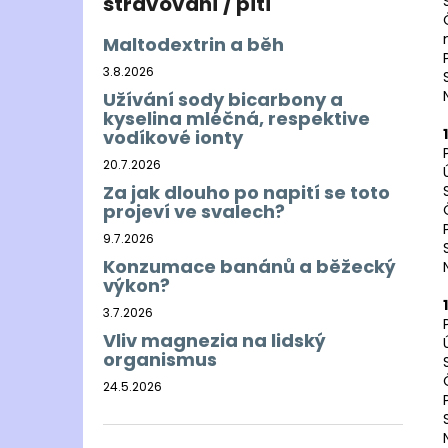
stravování / pití
Maltodextrin a běh
3.8.2026
Užívání sody bicarbony a
kyselina mléčná, respektive
vodíkové ionty
20.7.2026
Za jak dlouho po napití se toto
projeví ve svalech?
9.7.2026
Konzumace banánů a běžecký
výkon?
3.7.2026
Vliv magnezia na lidský
organismus
24.5.2026