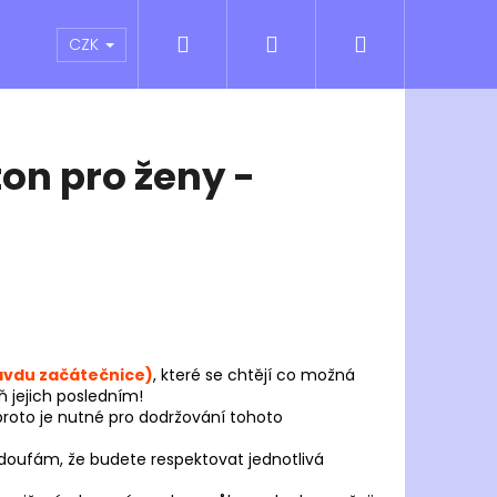
Hledat
Přihlášení
Nákupní
atní sporty
Outlet
Obchodní podmínky
CZK
košík
on pro ženy -
avdu začátečnice)
, které se chtějí co možná
ň jejich posledním!
roto je nutné pro dodržování tohoto
Následující
doufám, že budete respektovat jednotlivá