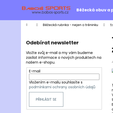
K
Přejít
na
o
Běžecká obuv a 
obsah
Zpět
Zpět
š
do
do
í
Domů
Běžecká rubrika - nejen o tréninku
T
k
obchodu
obchodu
P
o
Odebírat newsletter
s
t
Vložte svůj e-mail a my vám budeme
r
zasílat informace o nových produktech na
našem e-shopu.
a
n
E-mail
n
Vložením e-mailu souhlasíte s
í
podmínkami ochrany osobních údajů
p
a
PŘIHLÁSIT SE
n
e