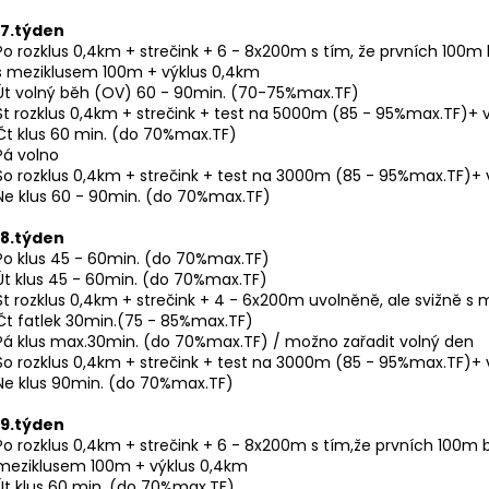
17.týden
Po rozklus 0,4km + strečink + 6 - 8x200m s tím, že prvních 100m
s meziklusem 100m + výklus 0,4km
Út volný běh (OV) 60 - 90min. (70-75%max.TF)
St rozklus 0,4km + strečink + test na 5000m (85 - 95%max.TF)+ 
Čt klus 60 min. (do 70%max.TF)
Pá volno
So rozklus 0,4km + strečink + test na 3000m (85 - 95%max.TF)+ 
Ne klus 60 - 90min. (do 70%max.TF)
18.týden
Po klus 45 - 60min. (do 70%max.TF)
Út klus 45 - 60min. (do 70%max.TF)
St rozklus 0,4km + strečink + 4 - 6x200m uvolněně, ale svižně s
Čt fatlek 30min.(75 - 85%max.TF)
Pá klus max.30min. (do 70%max.TF) / možno zařadit volný den
So rozklus 0,4km + strečink + test na 3000m (85 - 95%max.TF)+ 
Ne klus 90min. (do 70%max.TF)
19.týden
Po rozklus 0,4km + strečink + 6 - 8x200m s tím,že prvních 100m 
meziklusem 100m + výklus 0,4km
Út klus 60 min. (do 70%max.TF)