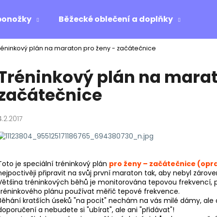
ponožky
Běžecké oblečení a doplňky
Ost
réninkový plán na maraton pro ženy - začátečnice
Co potřebujete najít?
Tréninkový plán na marat
začátečnice
HLEDAT
4.2.2017
Doporučujeme
Toto je speciální tréninkový plán
pro ženy – začátečnice (opr
nejpoctivěji připravit na svůj první maraton tak, aby nebyl zárove
Většina tréninkových běhů je monitorována tepovou frekvencí, p
tréninkového plánu používat měřič tepové frekvence.
Běhání kratších úseků "na pocit" nechám na vás milé dámy, ale 
doporučení a nebudete si "ubírat", ale ani "přidávat"!