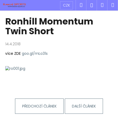
K
Přejít
Hledat
Náku
M
Přihlášen
CZK
na
o
obsah
Zpět
Zpět
košík
š
Ronhill Momentum
í
C
Twin Short
k
o
p
14.4.2018
o
více ZDE
goo.gl/mLo31s
t
ř
e
b
u
j
e
t
PŘEDCHOZÍ ČLÁNEK
DALŠÍ ČLÁNEK
e
n