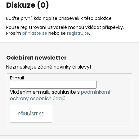
Diskuze (0)
a
j
Buďte první, kdo napíše příspěvek k této položce.
í
Pouze registrovaní uživatelé mohou vkládat příspěvky.
t
Prosím
přihlaste se
nebo se
registrujte
.
?
Z
á
Odebírat newsletter
p
Nezmeškejte žádné novinky či slevy!
a
HLEDAT
t
E-mail
í
Vložením e-mailu souhlasíte s
podmínkami
D
ochrany osobních údajů
o
p
PŘIHLÁSIT SE
o
r
u