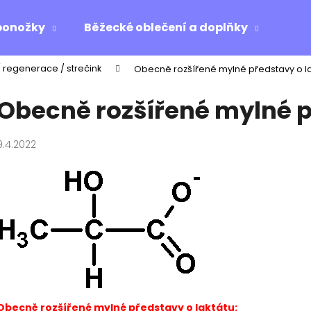
ponožky
Běžecké oblečení a doplňky
Ost
/ regenerace / strečink
Obecně rozšířené mylné představy o la
Co potřebujete najít?
Obecně rozšířené mylné p
HLEDAT
9.4.2022
Doporučujeme
Obecně rozšířené mylné představy o laktátu: