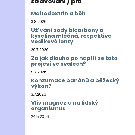
stravování / pití
Maltodextrin a běh
3.8.2026
Užívání sody bicarbony a
kyselina mléčná, respektive
vodíkové ionty
20.7.2026
Za jak dlouho po napití se toto
projeví ve svalech?
9.7.2026
Konzumace banánů a běžecký
výkon?
3.7.2026
Vliv magnezia na lidský
organismus
24.5.2026