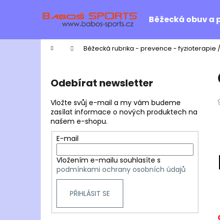
K
Přejít
na
o
Běžecká obuv a 
obsah
Zpět
Zpět
š
do
do
í
Domů
Běžecká rubrika - prevence - fyzioterapie 
k
obchodu
obchodu
P
o
Odebírat newsletter
s
t
Vložte svůj e-mail a my vám budeme
r
zasílat informace o nových produktech na
našem e-shopu.
a
n
E-mail
n
Vložením e-mailu souhlasíte s
í
podmínkami ochrany osobních údajů
p
a
PŘIHLÁSIT SE
n
e