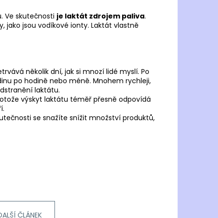
JOMA R.6000 2502
. Ve skutečnosti
je laktát zdrojem paliva
.
 Kč
y, jako jsou vodíkové ionty. Laktát vlastně
vává několik dní, jak si mnozí lidé myslí. Po
adinu po hodině nebo méně. Mnohem rychleji,
dstranění laktátu.
otože výskyt laktátu téměř přesně odpovídá
í.
kutečnosti se snažíte snížit množství produktů,
DALŠÍ ČLÁNEK