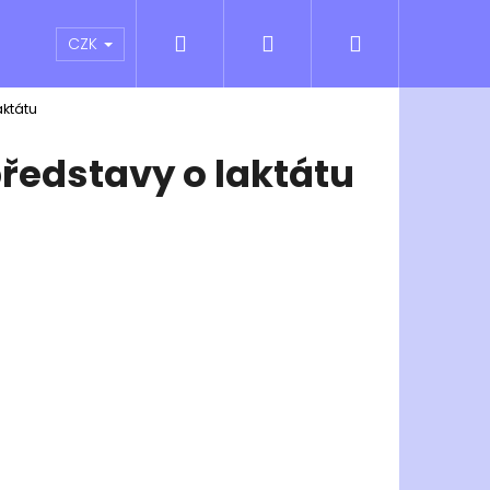
Hledat
Přihlášení
Nákupní
atní sporty
Outlet
Obchodní podmínky
CZK
ktátu
košík
ředstavy o laktátu
Následující