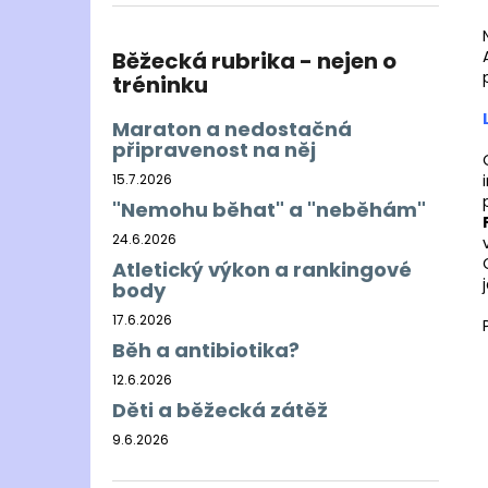
BĚŽECKÁ BUNDA RONHILL EVERYDAY
l
JACKET
899 Kč
Běžecká rubrika - nejen o
Původně:
1 200 Kč
tréninku
Maraton a nedostačná
připravenost na něj
15.7.2026
"Nemohu běhat" a "neběhám"
24.6.2026
Atletický výkon a rankingové
body
17.6.2026
Běh a antibiotika?
12.6.2026
Děti a běžecká zátěž
9.6.2026