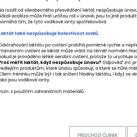
BĚŽECKÉ RUKAVICE RONHILL CLASSIC
BĚŽECKÁ OBUV 
GLOVE
2 299 Kč
Na rozdíl od všeobecného přesvědčení laktát nezpůsobuje únavu
346 Kč
Původně:
3 769
Ačkoli acidóza může hrát určitou roli v únavě, jsou to jiné produkt
Původně:
384 Kč
pomáhá tím, že tyto vodíkové ionty spotřebovává.
Laktát také nezpůsobuje bolestivost svalů.
Odstraňování laktátu po cvičení probíhá poměrně rychle a nepřetr
intenzivním cvičení se laktát může vrátit na téměř normální hl
pokud je prováděno lehké aerobní cvičení, protože to urychluje o
Proč měřit laktát, když nezpůsobuje únavu?
Odpověď zní: pr
vedlejším produktům, které únavu způsobují, a které se hůře měř
Cílem tréninku může být i tak snížení hladiny laktátu, i když ve s
jako jsou vodíkové ionty.
Pozn. s použitím zahraničních materiálů
PŘEDCHOZÍ ČLÁNEK