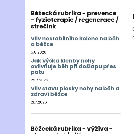
Běžecká rubrika - prevence
- fyzioterapie / regenerace /
strečink
Vliv nestabilního kolene na běh
a běžce
5.8.2026
Jak výška klenby nohy
ovlivňuje běh při došlapu přes
patu
25.7.2026
Vliv stavu plosky nohy na běh a
zdraví běžce
21.7.2026
Běžecká rubrika - výživa -