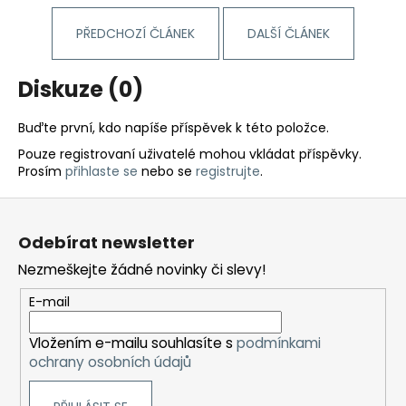
PŘEDCHOZÍ ČLÁNEK
DALŠÍ ČLÁNEK
Diskuze (0)
Buďte první, kdo napíše příspěvek k této položce.
Pouze registrovaní uživatelé mohou vkládat příspěvky.
Prosím
přihlaste se
nebo se
registrujte
.
Z
á
Odebírat newsletter
p
Nezmeškejte žádné novinky či slevy!
a
t
E-mail
í
Vložením e-mailu souhlasíte s
podmínkami
ochrany osobních údajů