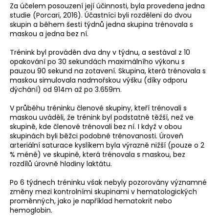
Za účelem posouzení její účinnosti, byla provedena jedna
a
studie (Porcari, 2016). Účastníci byli rozděleni do dvou
j
skupin a během šesti týdnů jedna skupina trénovala s
maskou a jedna bez ní.
í
t
Trénink byl prováděn dva dny v týdnu, a sestával z 10
?
opakování po 30 sekundách maximálního výkonu s
pauzou 90 sekund na zotavení. Skupina, která trénovala s
maskou simulovala nadmořskou výšku (díky odporu
dýchání) od 914m až po 3.659m.
V průběhu tréninku členové skupiny, kteří trénovali s
HLEDAT
maskou uváděli, že trénink byl podstatně těžší, než ve
skupině, kde členové trénovali bez ní. I když v obou
skupinách byli běžci podobné trénovanosti. Úroveň
arteriální saturace kyslíkem byla výrazně nižší (pouze o 2
D
% méně) ve skupině, která trénovala s maskou, bez
rozdílů úrovně hladiny laktátu.
o
p
Po 6 týdnech tréninku však nebyly pozorovány významné
o
změny mezi kontrolními skupinami v hematologických
r
proměnných, jako je například hematokrit nebo
u
hemoglobin.