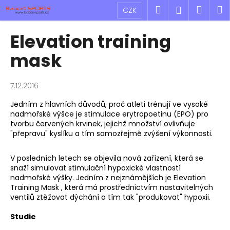
K
Přejít
Hledat
Náku
M
Přihlášen
CZK
na
o
obsah
Zpět
Zpět
košík
š
Elevation training
í
C
mask
k
o
p
7.12.2016
o
Jedním z hlavních důvodů, proč atleti trénují ve vysoké
t
nadmořské výšce je stimulace erytropoetinu (EPO) pro
ř
tvorbu červených krvinek, jejichž množství ovlivňuje
e
"přepravu" kyslíku a tím samozřejmě zvýšení výkonnosti.
b
V posledních letech se objevila nová zařízení, která se
u
snaží simulovat stimulační hypoxické vlastností
j
nadmořské výšky. Jedním z nejznámějších je Elevation
e
Training Mask , která má prostřednictvím nastavitelných
ventilů ztěžovat dýchání a tím tak "produkovat" hypoxii.
t
e
Studie
n