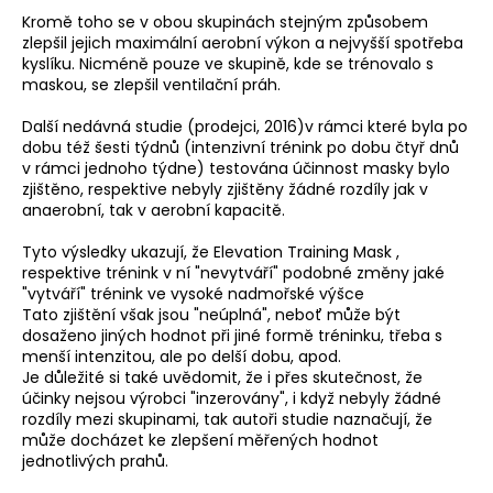
č
Kromě toho se v obou skupinách stejným způsobem
u
zlepšil jejich maximální aerobní výkon a nejvyšší spotřeba
j
kyslíku. Nicméně pouze ve skupině, kde se trénovalo s
e
maskou, se zlepšil ventilační práh.
m
e
Další nedávná studie (prodejci, 2016)v rámci které byla po
dobu též šesti týdnů (intenzivní trénink po dobu čtyř dnů
v rámci jednoho týdne) testována účinnost masky bylo
BĚŽECKÁ
zjištěno, respektive nebyly zjištěny žádné rozdíly jak v
OBUV
anaerobní, tak v aerobní kapacitě.
JOMA
R-
Tyto výsledky ukazují, že Elevation Training Mask ,
6000
respektive trénink v ní "nevytváří" podobné změny jaké
2602
"vytváří" trénink ve vysoké nadmořské výšce
2
Tato zjištění však jsou "neúplná", neboť může být
499
dosaženo jiných hodnot při jiné formě tréninku, třeba s
Kč
menší intenzitou, ale po delší dobu, apod.
Původně:
Je důležité si také uvědomit, že i přes skutečnost, že
3
účinky nejsou výrobci "inzerovány", i když nebyly žádné
000
rozdíly mezi skupinami, tak autoři studie naznačují, že
Kč
může docházet ke zlepšení měřených hodnot
jednotlivých prahů.