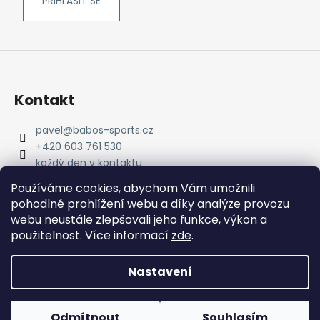
PŘIHLÁSIT SE
Kontakt
pavel
@
babos-sports.cz
+420 603 761 530
každý den v kontaktu
pavel.babos.90/
Používáme cookies, abychom Vám umožnili
pohodlné prohlížení webu a díky analýze provozu
webu neustále zlepšovali jeho funkce, výkon a
použitelnost. Více informací
zde
.
Nastavení
Vytvořil Shoptet
Copyright 2026
babos-sports
. Všechna práva
Odmítnout
Souhlasím
vyhrazena.
Upravit nastavení cookies