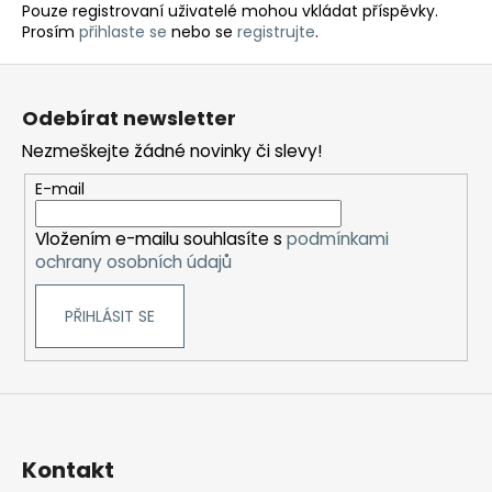
Pouze registrovaní uživatelé mohou vkládat příspěvky.
Prosím
přihlaste se
nebo se
registrujte
.
Z
á
Odebírat newsletter
p
Nezmeškejte žádné novinky či slevy!
a
t
E-mail
í
Vložením e-mailu souhlasíte s
podmínkami
ochrany osobních údajů
PŘIHLÁSIT SE
Kontakt