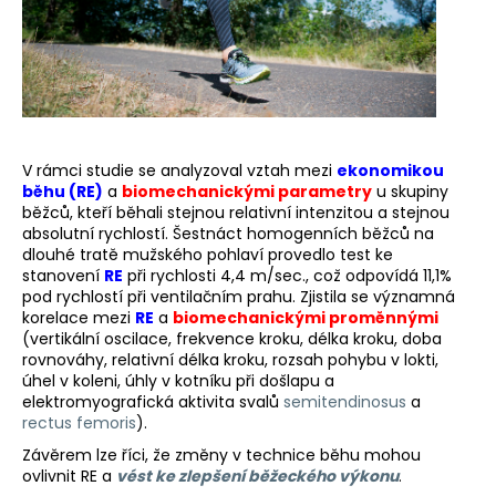
a
j
í
t
?
V rámci studie se analyzoval vztah mezi
ekonomikou
běhu (RE)
a
biomechanickými parametry
u skupiny
běžců, kteří běhali stejnou relativní intenzitou a stejnou
absolutní rychlostí. Šestnáct homogenních běžců na
dlouhé tratě mužského pohlaví provedlo test ke
HLEDAT
stanovení
RE
při rychlosti 4,4 m/sec., což odpovídá 11,1%
pod rychlostí při ventilačním prahu. Zjistila se významná
korelace mezi
RE
a
biomechanickými proměnnými
(vertikální oscilace, frekvence kroku, délka kroku, doba
D
rovnováhy, relativní délka kroku, rozsah pohybu v lokti,
o
úhel v koleni, úhly v kotníku při došlapu a
p
elektromyografická aktivita svalů
semitendinosus
a
o
rectus femoris
).
r
Závěrem lze říci, že změny v technice běhu mohou
u
ovlivnit RE a
vést ke zlepšení běžeckého výkonu
.