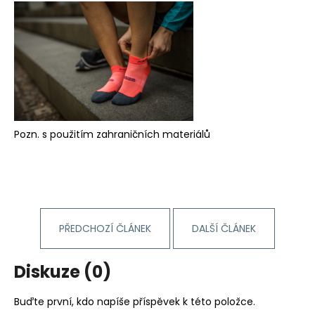
č
u
j
e
m
e
BĚŽECKÉ
KALHOTY
Pozn. s použitím zahraničních materiálů
RONHILL
MOMENTUM
SCULP
CROP
TIGHT
1
296
PŘEDCHOZÍ ČLÁNEK
DALŠÍ ČLÁNEK
Kč
Původně:
1
Diskuze (0)
440
Kč
Buďte první, kdo napíše příspěvek k této položce.