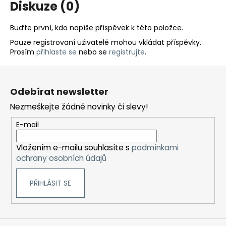
Diskuze (0)
Buďte první, kdo napíše příspěvek k této položce.
Pouze registrovaní uživatelé mohou vkládat příspěvky.
Prosím
přihlaste se
nebo se
registrujte
.
Z
á
Odebírat newsletter
p
Nezmeškejte žádné novinky či slevy!
a
t
E-mail
í
Vložením e-mailu souhlasíte s
podmínkami
ochrany osobních údajů
PŘIHLÁSIT SE