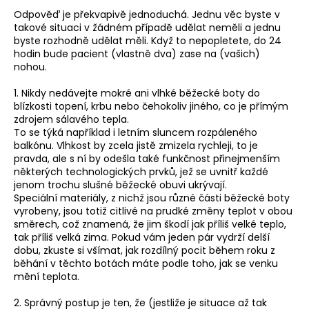
a
Odpověď je překvapivě jednoduchá. Jednu věc byste v
takové situaci v žádném případě udělat neměli a jednu
j
byste rozhodně udělat měli. Když to nepopletete, do 24
í
hodin bude pacient (vlastně dva) zase na (vašich)
nohou.
t
?
1. Nikdy nedávejte mokré ani vlhké běžecké boty do
blízkosti topení, krbu nebo čehokoliv jiného, co je přímým
zdrojem sálavého tepla.
To se týká například i letním sluncem rozpáleného
balkónu. Vlhkost by zcela jistě zmizela rychleji, to je
pravda, ale s ní by odešla také funkčnost přinejmenším
HLEDAT
některých technologických prvků, jež se uvnitř každé
jenom trochu slušné běžecké obuvi ukrývají.
Speciální materiály, z nichž jsou různé části běžecké boty
vyrobeny, jsou totiž citlivé na prudké změny teplot v obou
D
směrech, což znamená, že jim škodí jak příliš velké teplo,
o
tak příliš velká zima. Pokud vám jeden pár vydrží delší
p
dobu, zkuste si všímat, jak rozdílný pocit během roku z
o
běhání v těchto botách máte podle toho, jak se venku
mění teplota.
r
u
2. Správný postup je ten, že (jestliže je situace až tak