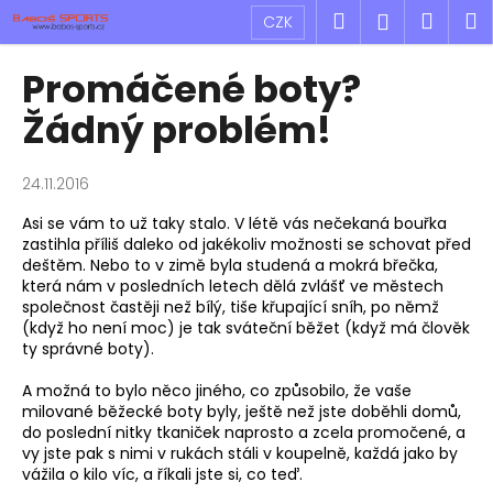
K
Přejít
Hledat
Náku
M
Přihlášen
CZK
na
o
obsah
Zpět
Zpět
košík
š
Promáčené boty?
í
C
Žádný problém!
k
o
p
24.11.2016
o
Asi se vám to už taky stalo. V létě vás nečekaná bouřka
t
zastihla příliš daleko od jakékoliv možnosti se schovat před
ř
deštěm. Nebo to v zimě byla studená a mokrá břečka,
e
která nám v posledních letech dělá zvlášť ve městech
společnost častěji než bílý, tiše křupající sníh, po němž
b
(když ho není moc) je tak sváteční běžet (když má člověk
u
ty správné boty).
j
A možná to bylo něco jiného, co způsobilo, že vaše
e
milované běžecké boty byly, ještě než jste doběhli domů,
t
do poslední nitky tkaniček naprosto a zcela promočené, a
vy jste pak s nimi v rukách stáli v koupelně, každá jako by
e
vážila o kilo víc, a říkali jste si, co teď.
n