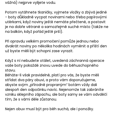
č
vážná) nejprve vylijete vodu.
u
j
Potom vytáhnete tkaničky, vyjmete vložky a zbývá jediné
e
- boty důkladně vycpat novinami nebo třeba papírovými
utěrkami, když noviny ještě nemáte přečtené, a postavit
m
je na dobře větrané a samozřejmě suché místo (takže ne
e
na balkón, když pořád ještě prší).
Při opravdu velkém promočení pomůže jednou nebo
BĚŽECKÁ
dvakrát noviny po několika hodinách vyměnit a příští den
OBUV
už byste měli být schopni zase vyrazit.
JOMA
RASE
Když s ní nebudete otálet, uvedená záchranná operace
2611
vaše boty pokaždé znovu uvede do běhuschopného
1
stavu.
999
Běháte-li však pravidelně, platí pro vás, že byste měli
Kč
střídat dva páry obuvi, a proto vám doporučujeme,
Původně:
abyste svým „přírodně propraným“ botám vždy dali
2
649
alespoň den odpočinku navíc. Nejenomže tak zabráníte
Kč
vzniku sklepního zápachu, ale boty samy se vám odvděčí
tím, že s vámi déle zůstanou.
Nejen obuv musí být pro běh suchá, ale i ponožky.