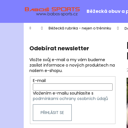
K
Přejít
na
o
Běžecká obuv a 
obsah
Zpět
Zpět
š
do
do
í
Domů
Běžecká rubrika - nejen o tréninku
D
k
obchodu
obchodu
P
o
Odebírat newsletter
s
t
Vložte svůj e-mail a my vám budeme
r
zasílat informace o nových produktech na
našem e-shopu.
a
n
E-mail
n
Vložením e-mailu souhlasíte s
í
podmínkami ochrany osobních údajů
p
a
PŘIHLÁSIT SE
n
e