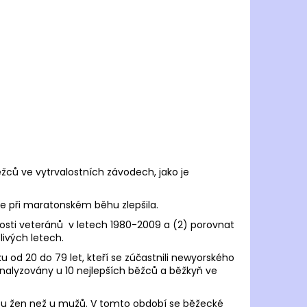
TY RONHILL MOMENTUM
GHT
 Kč
ěžců ve vytrvalostních závodech, jako je
se při maratonském běhu zlepšila.
nosti veteránů v letech 1980-2009 a (2) porovnat
livých letech.
 od 20 do 79 let, kteří se zúčastnili newyorského
nalyzovány u 10 nejlepších běžců a běžkyň ve
ře u žen než u mužů. V tomto období se běžecké