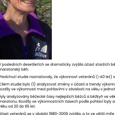
BĚŽECKÉ BOXERKY RONHILL 4,5"
BĚŽECKÉ KALHO
SCULP CROP TI
404 Kč
Původně:
576 Kč
1 296 Kč
Původně:
1 440
V posledních desetiletích se dramaticky zvýšila účast starších b
maratonský běh.
Předchozí studie naznačovaly, že výkonnost veteránů (>40 let) 
Cílem studie bylo (1) analyzovat změny v účasti a trendy výkon
rozdíly ve výkonnosti mezi pohlavími v závislosti na věku v jednot
Byly analyzovány běžecké časy nejlepších běžců a běžkyň ve věku
maratonu. Rozdíly ve výkonnostních časech podle pohlaví byly a
věku od 20 do 65 let.
Účast veteránů se v období 1980-2009 zvýšila, a to ve větší mí