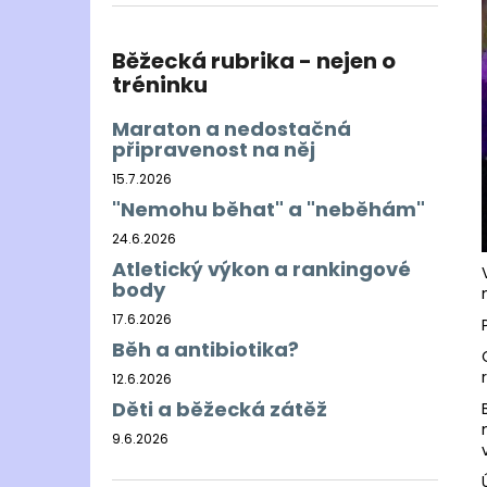
BĚŽECKÁ BUNDA RONHILL EVERYDAY
l
JACKET
899 Kč
Běžecká rubrika - nejen o
Původně:
1 200 Kč
tréninku
Maraton a nedostačná
připravenost na něj
15.7.2026
"Nemohu běhat" a "neběhám"
24.6.2026
Atletický výkon a rankingové
body
17.6.2026
Běh a antibiotika?
12.6.2026
Děti a běžecká zátěž
9.6.2026