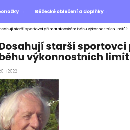
ponožky
Běžecké oblečení a doplňky
Ost
osahují starší sportovci při maratonském běhu výkonnostních limitů?
Co potřebujete najít?
Dosahují starší sportovc
běhu výkonnostních limi
HLEDAT
20.11.2022
Doporučujeme