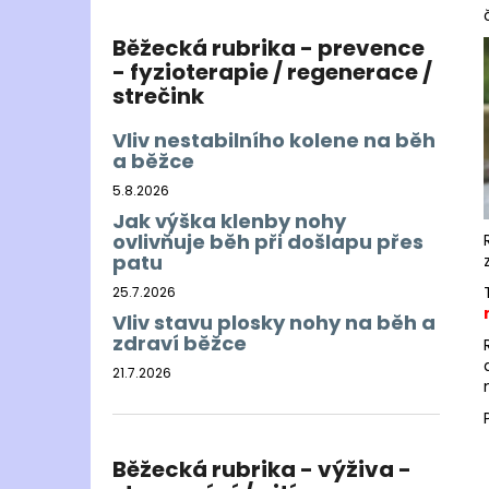
Běžecká rubrika - prevence
- fyzioterapie / regenerace /
strečink
Vliv nestabilního kolene na běh
a běžce
5.8.2026
Jak výška klenby nohy
ovlivňuje běh při došlapu přes
patu
25.7.2026
Vliv stavu plosky nohy na běh a
zdraví běžce
21.7.2026
Běžecká rubrika - výživa -