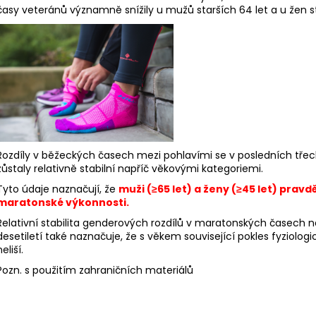
časy veteránů významně snížily u mužů starších 64 let a u žen st
Rozdíly v běžeckých časech mezi pohlavími se v posledních třech d
zůstaly relativně stabilní napříč věkovými kategoriemi.
Tyto údaje naznačují, že
muži (≥65 let) a ženy (≥45 let) prav
maratonské výkonnosti.
Relativní stabilita genderových rozdílů v maratonských časech
desetiletí také naznačuje, že s věkem související pokles fyziol
neliší.
Pozn. s použitím zahraničních materiálů