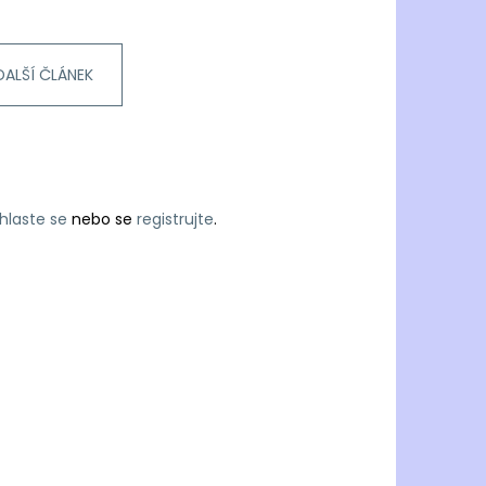
DALŠÍ ČLÁNEK
ihlaste se
nebo se
registrujte
.