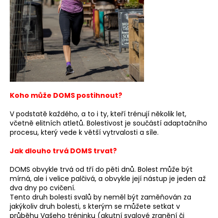
č
u
j
e
m
e
BĚŽECKÁ
OBUV
Koho může DOMS postihnout?
JOMA
R.SUPER
V podstatě každého, a to i ty, kteří trénují několik let,
CROSS
včetně elitních atletů. Bolestivost je součástí adaptačního
2627
procesu, který vede k větší vytrvalosti a síle.
1
999
Jak dlouho trvá DOMS trvat?
Kč
Původně:
DOMS obvykle trvá od tří do pěti dnů. Bolest může být
2
mírná, ale i velice palčivá, a obvykle její nástup je jeden až
499
Kč
dva dny po cvičení.
Tento druh bolesti svalů by neměl být zaměňován za
jakýkoliv druh bolesti, s kterým se můžete setkat v
průběhu Vašeho tréninku (akutní svalové zranění či