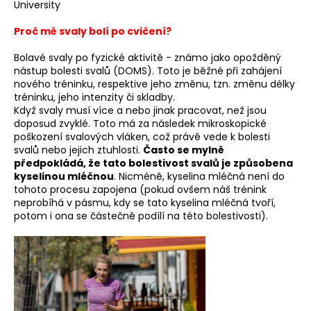
University
a
Proč mě svaly bolí po cvičení?
j
í
Bolavé svaly po fyzické aktivitě - známo jako opožděný
t
nástup bolesti svalů (DOMS). Toto je běžné při zahájení
nového tréninku, respektive jeho změnu, tzn. změnu délky
?
tréninku, jeho intenzity či skladby.
Když svaly musí více a nebo jinak pracovat, než jsou
doposud zvyklé. Toto má za následek mikroskopické
poškození svalových vláken, což právě vede k bolesti
svalů nebo jejich ztuhlosti.
Často se mylně
HLEDAT
předpokládá, že tato bolestivost svalů je způsobena
kyselinou mléčnou
. Nicméně, kyselina mléčná není do
tohoto procesu zapojena (pokud ovšem náš trénink
neprobíhá v pásmu, kdy se tato kyselina mléčná tvoří,
potom i ona se částečně podílí na této bolestivosti).
D
o
p
o
r
u