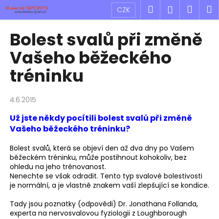
K
Přejít
Hledat
Náku
M
Přihlášen
CZK
na
o
obsah
Zpět
Zpět
košík
š
Bolest svalů při změně
í
C
Vašeho běžeckého
k
o
tréninku
p
o
4.6.2015
t
ř
Už jste někdy pocítili bolest svalů při změně
e
Vašeho běžeckého tréninku?
b
Bolest svalů, která se objeví den až dva dny po Vašem
u
běžeckém tréninku, může postihnout kohokoliv, bez
j
ohledu na jeho trénovanost.
Nenechte se však odradit. Tento typ svalové bolestivosti
e
je normální, a je vlastně znakem vaší zlepšující se kondice.
t
e
Tady jsou poznatky (odpovědi) Dr. Jonathana Follanda,
experta na nervosvalovou fyziologii z Loughborough
n