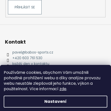
PŘIHLÁSIT SE
Kontakt
pavel
@
babos-sports.cz
+420 603 761 530
každý den v kontaktu
pavel.babos.90/
Používáme cookies, abychom Vám umožnili
pohodlné prohlížení webu a díky analýze provozu
webu neustále zlepšovali jeho funkce, výkon a
použitelnost. Více informací
zde
.
Nastavení
Vytvořil Shoptet