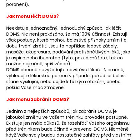
poranění).
Jak mohu léčit DOMS?
Neexistuje jednoznačný, jednoduchý způsob, jak léčit
DOMS. Nic není prokázáno, že má 100% účinnost. Existují
však postupy, které mohou bolestivé příznaky zmírnit a
dobu trvání zkrátit. Jsou to například ledové zábaly,
masáže, akupresura, podávání protizánětlivých léků, jako
je aspirin nebo ibuprofen (tyto, pokud můžete, tak co
možná nejméně, spíš vůbec).
DOMS obecně nevyžadujte návštěvu lékaře. Nicméně,
vyhledejte lékařskou pomoc v případě, pokud se bolest
stane vysilující, nebo dojde k těžkým otokům, anebo
pokud Vaše moč ztmavne.
Jak mohu zabránit DOMS?
Jedním z nejlepších způsobů, jak zabránit DOMS, je
jakoukoli změnu ve Vašem tréninku provádět postupně.
Existuje jen málo důkazů, že rozehřátí Vašeho organismu
před tréninkem bude účinné v prevenci DOMS. Nicméně,
když Vaše svaly budou dostatečně zahřáty před vlastním