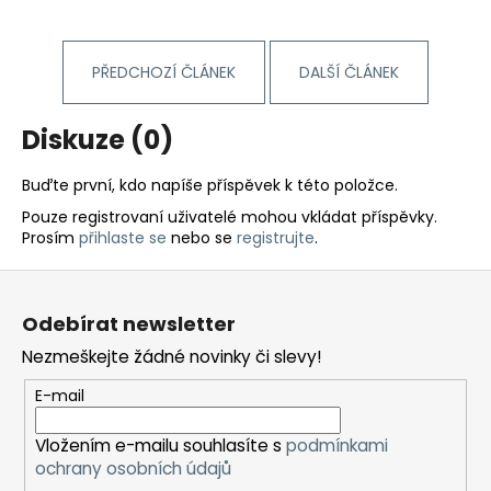
PŘEDCHOZÍ ČLÁNEK
DALŠÍ ČLÁNEK
Diskuze (0)
Buďte první, kdo napíše příspěvek k této položce.
Pouze registrovaní uživatelé mohou vkládat příspěvky.
Prosím
přihlaste se
nebo se
registrujte
.
Z
á
Odebírat newsletter
p
Nezmeškejte žádné novinky či slevy!
a
t
E-mail
í
Vložením e-mailu souhlasíte s
podmínkami
ochrany osobních údajů