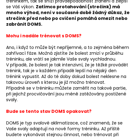
tréninkem, tak se sníží pravděpodobnost zranění a zlepší
se Váš výkon.
Zatímco protahování (strečink) má
mnoho výhod, není v současné době žádný důkaz, že
strečink před nebo po cvičení pomáhá omezit nebo
zabránit DOMS.
Mohu i nadále trénovat s DOMS?
Ano, i když to může být nepříjemné, a to zejména během
zahřívací fáze. Možná zjistíte že bolest zmizí v průběhu
tréninku, ale vrátí se jakmile Vaše svaly vychladnou.
V případě, že bolest je tak intenzivní, že je těžké provádět
trénink, tak je v každém případě lepší na nějaký den
trénink vypustit. Až do té doby dokud bolest neklesne na
takovou úroveň s kterou je již možno trénovat.
Případně se v tréninku můžete zaměřit na takové partie,
při jejichž procvičování jsou méně zatěžovány postižené
svaly.
Bude se tento stav DOMS opakovat?
DOMS je typ svalové aklimatizace, což znamená, že se
Vaše svaly adaptují na nové formy tréninku. Až příště
budete vykonávat stejnou činnost, nebo trénovat při