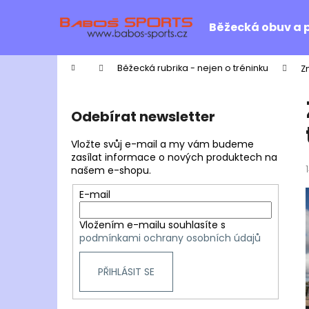
K
Přejít
na
o
Běžecká obuv a 
obsah
Zpět
Zpět
š
do
do
í
Domů
Běžecká rubrika - nejen o tréninku
Z
k
obchodu
obchodu
P
o
Odebírat newsletter
s
t
Vložte svůj e-mail a my vám budeme
r
zasílat informace o nových produktech na
našem e-shopu.
a
n
E-mail
n
Vložením e-mailu souhlasíte s
í
podmínkami ochrany osobních údajů
p
a
PŘIHLÁSIT SE
n
e