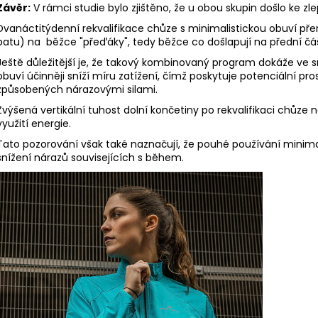
Závěr:
V rámci studie bylo zjištěno, že u obou skupin došlo ke z
Dvanáctitýdenní rekvalifikace chůze s minimalistickou obuví pře
patu) na běžce "přeďáky", tedy běžce co došlapují na přední čás
Ještě důležitější je, že takový kombinovaný program dokáže ve 
obuví účinněji sníží míru zatížení, čímž poskytuje potenciální pro
způsobených nárazovými silami.
Zvýšená vertikální tuhost dolní končetiny po rekvalifikaci chůze
využití energie.
Tato pozorování však také naznačují, že pouhé používání minim
snížení nárazů souvisejících s během.