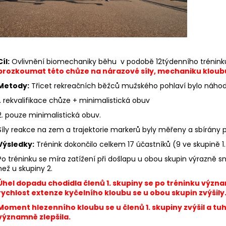
BĚŽECKÉ PONOŽKY HILLY CUSHION
BĚŽECKÉ TRIKO R
SOCKLET
809 Kč
345 Kč
Původně:
899 K
Původně:
384 Kč
Cíl:
Ovlivnění biomechaniky běhu v podobě 12týdenního tréninku
prozkoumat této chůze na nárazové síly, mechaniku kloubů 
Metody:
Třicet rekreačních běžců mužského pohlaví bylo náhod
1. rekvalifikace chůze + minimalistická obuv
2. pouze minimalistická obuv.
Síly reakce na zem a trajektorie markerů byly měřeny a sbírány př
Výsledky:
Trénink dokončilo celkem 17 účastníků (9 ve skupině 1. 
Po tréninku se míra zatížení při došlapu u obou skupin výrazně sníž
než u skupiny 2.
Úhel dopadu chodidla členů 1. skupiny se po tréninku význam
rychlost extenze kyčelního kloubu se u obou skupin zvýšily
Moment hlezenního kloubu se u členů 1. skupiny zvýšil a tu
významně zlepšila.