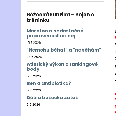
BĚŽECKÁ BUNDA RONHILL EVERYDAY
l
JACKET
899 Kč
Běžecká rubrika - nejen o
Původně:
1 200 Kč
tréninku
Maraton a nedostačná
připravenost na něj
15.7.2026
"Nemohu běhat" a "neběhám"
24.6.2026
Atletický výkon a rankingové
body
17.6.2026
Běh a antibiotika?
12.6.2026
Děti a běžecká zátěž
9.6.2026