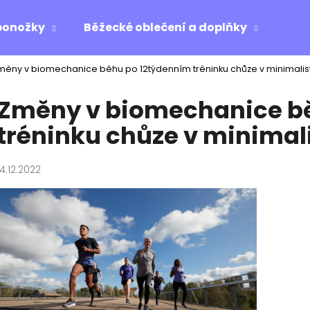
ponožky
Běžecké oblečení a doplňky
Ost
měny v biomechanice běhu po 12týdenním tréninku chůze v minimalist
Co potřebujete najít?
Změny v biomechanice b
tréninku chůze v minimal
HLEDAT
14.12.2022
Doporučujeme