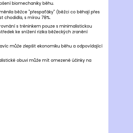
lepšení biomechaniky běhu.
měnila běžce "přespaťáky" (běžci co běhají přes
t chodidla, s mírou 78%.
srovnání s tréninkem pouze s minimalistickou
středek ke snížení rizika běžeckých zranění
 navíc může zlepšit ekonomiku běhu a odpovídající
alistické obuvi může mít omezené účinky na