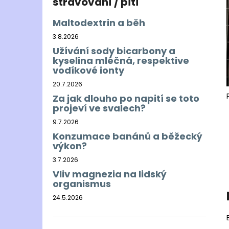
stravování / pití
Maltodextrin a běh
3.8.2026
Užívání sody bicarbony a
kyselina mléčná, respektive
vodíkové ionty
20.7.2026
Za jak dlouho po napití se toto
projeví ve svalech?
9.7.2026
Konzumace banánů a běžecký
výkon?
3.7.2026
Vliv magnezia na lidský
organismus
24.5.2026