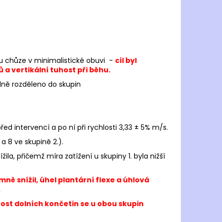
ONHILL CORE L/S TEE
č
 chůze v minimalistické obuvi -
cíl byl
a vertikální tuhost při běhu.
ně rozděleno do skupin
ed intervencí a po ní při rychlosti 3,33 ± 5% m/s.
a 8 ve skupině 2.).
ila, přičemž míra zatížení u skupiny 1. byla nižší
ně snížil, úhel plantární flexe a úhlová
.
host dolních končetin se u obou skupin