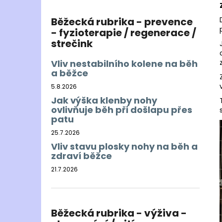
Běžecká rubrika - prevence
- fyzioterapie / regenerace /
strečink
Vliv nestabilního kolene na běh
a běžce
5.8.2026
Jak výška klenby nohy
ovlivňuje běh při došlapu přes
patu
25.7.2026
Vliv stavu plosky nohy na běh a
zdraví běžce
21.7.2026
Běžecká rubrika - výživa -