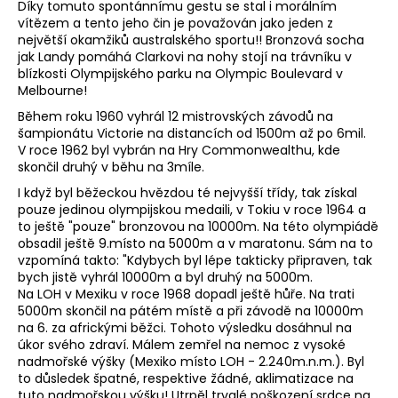
Díky tomuto spontánnímu gestu se stal i morálním
vítězem a tento jeho čin je považován jako jeden z
největší okamžiků australského sportu!! Bronzová socha
jak Landy pomáhá Clarkovi na nohy stojí na trávníku v
blízkosti Olympijského parku na Olympic Boulevard v
Melbourne!
Během roku 1960 vyhrál 12 mistrovských závodů na
šampionátu Victorie na distancích od 1500m až po 6mil.
V roce 1962 byl vybrán na Hry Commonwealthu, kde
skončil druhý v běhu na 3míle.
I když byl běžeckou hvězdou té nejvyšší třídy, tak získal
pouze jedinou olympijskou medaili, v Tokiu v roce 1964 a
to ještě "pouze" bronzovou na 10000m. Na této olympiádě
obsadil ještě 9.místo na 5000m a v maratonu. Sám na to
vzpomíná takto: "Kdybych byl lépe takticky připraven, tak
bych jistě vyhrál 10000m a byl druhý na 5000m.
Na LOH v Mexiku v roce 1968 dopadl ještě hůře. Na trati
5000m skončil na pátém místě a při závodě na 10000m
na 6. za africkými běžci. Tohoto výsledku dosáhnul na
úkor svého zdraví. Málem zemřel na nemoc z vysoké
nadmořské výšky (Mexiko místo LOH - 2.240m.n.m.). Byl
to důsledek špatné, respektive žádné, aklimatizace na
tuto nadmořskou výšku! Utrpěl trvalé poškození srdce na