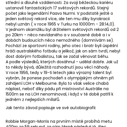
střední a dlouhé vzdálenosti. Za svoji běžeckou kariéru
a
ustanovil fantastických 17 světových rekordů. Stejný
j
počet jako legendární Paavo Nurmi. V podstatě ještě o
jeden světový rekord více, ale ten mu díky byrokracii
í
nebyl uznán ( v roce 1965 v Turku na 10000m - 28:14,0).
t
V jednom okamžiku byl držitelem světových rekordů od 2
po 20km - něco nevídaného a v současné době a i v
?
dobách budoucích něco nemožného (domnívám se).
Pochází ze sportovní rodiny, jeho otec i bratr byli úspěšní
hráči australského fotbalu a jelikož, jak on sám tvrdí, nebyl
dost dobrým fotbalistou, tak se začal věnovat běhu.
A podle výsledků, kterých dosáhnul - udělal dobře. Jak už
HLEDAT
to někdy bývá, důležitá rozhodnutí jsou věcí náhody.
V roce 1956, tedy v 19-ti letech jako výrazný talent byl
vybrán, že ponese pochodeň s olympijským ohněm při
zahájení LOH v Melbourne. Byla to však velice chabá
náplast, neboť díky pádu při mistrovství Austrálie na
D
1500m se na LOH nenominoval, i když v té době patřil k
o
jedněm z nejlepších mílařů.
p
Jak tento závod popisuje ve své autobiografii:
o
r
u
Robbie Morgan-Morris na prvním místě probíhá metu
400m za 59 sekund, za ním těsně následuji já, Alec