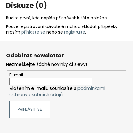
Diskuze (0)
Buďte první, kdo napíše příspěvek k této položce.
Pouze registrovaní uživatelé mohou vkládat příspěvky.
Prosím
přihlaste se
nebo se
registrujte
.
Z
á
Odebírat newsletter
p
Nezmeškejte žádné novinky či slevy!
a
t
E-mail
í
Vložením e-mailu souhlasíte s
podmínkami
ochrany osobních údajů
PŘIHLÁSIT SE