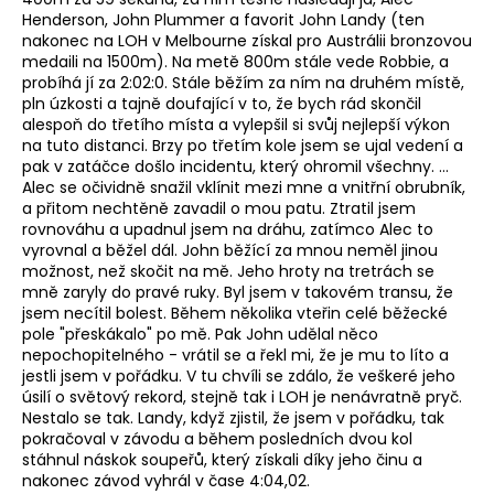
č
Henderson, John Plummer a favorit John Landy (ten
u
nakonec na LOH v Melbourne získal pro Austrálii bronzovou
j
medaili na 1500m). Na metě 800m stále vede Robbie, a
e
probíhá jí za 2:02:0. Stále běžím za ním na druhém místě,
m
pln úzkosti a tajně doufající v to, že bych rád skončil
e
alespoň do třetího místa a vylepšil si svůj nejlepší výkon
na tuto distanci. Brzy po třetím kole jsem se ujal vedení a
pak v zatáčce došlo incidentu, který ohromil všechny. ...
Alec se očividně snažil vklínit mezi mne a vnitřní obrubník,
BĚŽECKÁ
BUNDA
a přitom nechtěně zavadil o mou patu. Ztratil jsem
RONHILL
rovnováhu a upadnul jsem na dráhu, zatímco Alec to
STRIDE
vyrovnal a běžel dál. John běžící za mnou neměl jinou
SUNDOWN
možnost, než skočit na mě. Jeho hroty na tretrách se
JACKET
mně zaryly do pravé ruky. Byl jsem v takovém transu, že
2
jsem necítil bolest. Během několika vteřin celé běžecké
199
pole "přeskákalo" po mě. Pak John udělal něco
Kč
nepochopitelného - vrátil se a řekl mi, že je mu to líto a
Původně:
jestli jsem v pořádku. V tu chvíli se zdálo, že veškeré jeho
3
úsilí o světový rekord, stejně tak i LOH je nenávratně pryč.
000
Nestalo se tak. Landy, když zjistil, že jsem v pořádku, tak
Kč
pokračoval v závodu a během posledních dvou kol
stáhnul náskok soupeřů, který získali díky jeho činu a
nakonec závod vyhrál v čase 4:04,02.