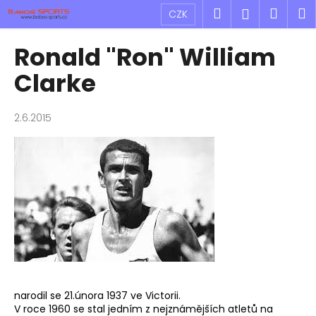
K
Přejít
Hledat
Náku
M
Přihlášen
CZK
na
o
obsah
Zpět
Zpět
košík
š
Ronald "Ron" William
í
C
Clarke
k
o
p
2.6.2015
o
t
ř
e
b
u
j
e
t
e
narodil se 21.února 1937 ve Victorii.
V roce 1960 se stal jedním z nejznámějších atletů na
n