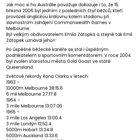
Jak moc si ho Austrálie považuje dokazuje i to, že 15.
března 2006 byl jedním z posledních čtyř běžců, kteří
provázeli anglickou královnu kolem stadionu při
slavnostním zahájení Commonwealth Games v
Melbourne.
Byl velkým obdivovatelem Emila Zátopka a stejně tak Emil
Zátopek uznával jeho!!
Po úspěšné běžecké kariéře se stal i úspěšným
podnikatelem a sportovním komentátorem. V roce 2004
byl zvolen starostou města Gold Goast ve státě
Queensland.
Světové rekordy Rona Clarka v letech:
1963 -
10000m Melbourne 28:15.6
6 mil Melbourne 27:17.8
1964 -
3 míle Melbourne 13:07.06
1965 -
3 míle Los Angeles 13:00.4
3 míle Londýn 12:52.4
5000m Hobart 13:34.8
5000m Auckland 13:33.6