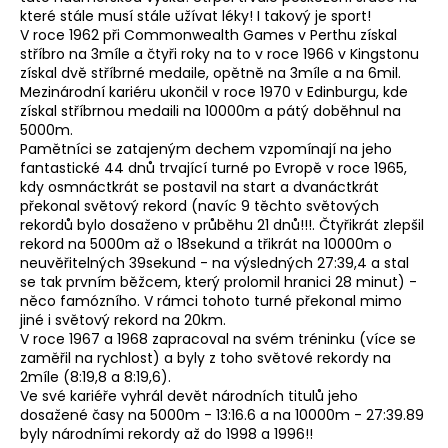
které stále musí stále užívat léky! I takový je sport!
V roce 1962 při Commonwealth Games v Perthu získal
stříbro na 3míle a čtyři roky na to v roce 1966 v Kingstonu
získal dvě stříbrné medaile, opětně na 3míle a na 6mil.
Mezinárodní kariéru ukončil v roce 1970 v Edinburgu, kde
získal stříbrnou medaili na 10000m a pátý doběhnul na
5000m.
Pamětníci se zatajeným dechem vzpomínají na jeho
fantastické 44 dnů trvající turné po Evropě v roce 1965,
kdy osmnáctkrát se postavil na start a dvanáctkrát
překonal světový rekord (navíc 9 těchto světových
rekordů bylo dosaženo v průběhu 21 dnů!!!. Čtyřikrát zlepšil
rekord na 5000m až o 18sekund a třikrát na 10000m o
neuvěřitelných 39sekund - na výsledných 27:39,4 a stal
se tak prvním běžcem, který prolomil hranici 28 minut) -
něco famózního. V rámci tohoto turné překonal mimo
jiné i světový rekord na 20km.
V roce 1967 a 1968 zapracoval na svém tréninku (více se
zaměřil na rychlost) a byly z toho světové rekordy na
2míle (8:19,8 a 8:19,6).
Ve své kariéře vyhrál devět národních titulů jeho
dosažené časy na 5000m - 13:16.6 a na 10000m - 27:39.89
byly národními rekordy až do 1998 a 1996!!