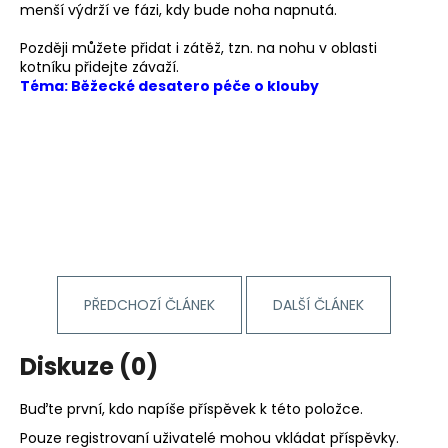
č
menší výdrží ve fázi, kdy bude noha napnutá.
u
j
Později můžete přidat i zátěž, tzn. na nohu v oblasti
e
kotníku přidejte závaží.
Téma: Běžecké desatero péče o klouby
m
e
BĚŽECKÁ
BUNDA
RONHILL
STRIDE
SUNDOWN
JACKET
2
199
PŘEDCHOZÍ ČLÁNEK
DALŠÍ ČLÁNEK
Kč
Původně:
3
Diskuze (0)
000
Kč
Buďte první, kdo napíše příspěvek k této položce.
Pouze registrovaní uživatelé mohou vkládat příspěvky.