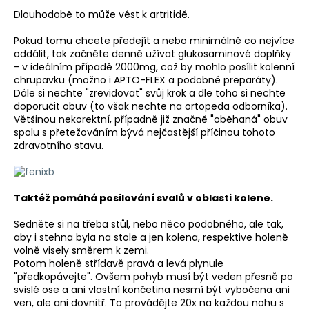
a
Dlouhodobě to může vést k artritidě.
j
Pokud tomu chcete předejít a nebo minimálně co nejvíce
í
oddálit, tak začněte denně užívat glukosaminové doplňky
- v ideálním případě 2000mg, což by mohlo posílit kolenní
t
chrupavku (možno i APTO-FLEX a podobné preparáty).
?
Dále si nechte "zrevidovat" svůj krok a dle toho si nechte
doporučit obuv (to však nechte na ortopeda odborníka).
Většinou nekorektní, případně již značně "oběhaná" obuv
spolu s přetežováním bývá nejčastější příčinou tohoto
zdravotního stavu.
HLEDAT
Taktéž pomáhá posilování svalů v oblasti kolene.
D
Sedněte si na třeba stůl, nebo něco podobného, ale tak,
o
aby i stehna byla na stole a jen kolena, respektive holeně
p
volně visely směrem k zemi.
o
Potom holeně střídavě pravá a levá plynule
"předkopávejte". Ovšem pohyb musí být veden přesně po
r
svislé ose a ani vlastní končetina nesmí být vybočena ani
u
ven, ale ani dovnitř. To provádějte 20x na každou nohu s