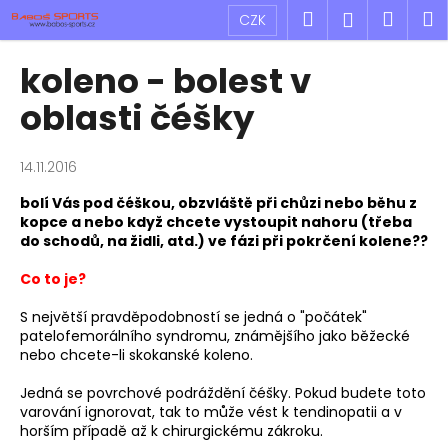
K
Přejít
Hledat
Náku
M
Přihlášen
CZK
na
o
obsah
Zpět
Zpět
košík
š
koleno - bolest v
í
C
oblasti čéšky
k
o
p
14.11.2016
o
bolí Vás pod čéškou, obzvláště při chůzi nebo běhu z
t
kopce a nebo když chcete vystoupit nahoru (třeba
ř
do schodů, na židli, atd.) ve fázi při pokrčení kolene??
e
Co to je?
b
u
S největší pravděpodobností se jedná o "počátek"
patelofemorálního syndromu, známějšího jako běžecké
j
nebo chcete-li skokanské koleno.
e
t
Jedná se povrchové podráždění čéšky. Pokud budete toto
varování ignorovat, tak to může vést k tendinopatii a v
e
horším případě až k chirurgickému zákroku.
n