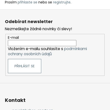
Prosím
přihlaste se
nebo se
registrujte
.
Z
á
Odebírat newsletter
p
Nezmeškejte žádné novinky či slevy!
a
t
E-mail
í
Vložením e-mailu souhlasíte s
podmínkami
ochrany osobních údajů
PŘIHLÁSIT SE
Kontakt