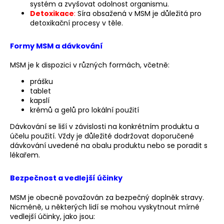
č
systém a zvyšovat odolnost organismu.
u
Detoxikace
:
Síra obsažená v MSM je důležitá pro
j
detoxikační procesy v těle.
e
m
Formy MSM a dávkování
e
MSM je k dispozici v různých formách, včetně:
prášku
BĚŽECKÁ
tablet
BUNDA
kapslí
RONHILL
krémů a gelů pro lokální použití
EVERYDAY
JACKET
Dávkování se liší v závislosti na konkrétním produktu a
899
účelu použití. Vždy je důležité dodržovat doporučené
Kč
dávkování uvedené na obalu produktu nebo se poradit s
Původně:
lékařem.
1
200
Kč
Bezpečnost a vedlejší účinky
MSM je obecně považován za bezpečný doplněk stravy.
Nicméně, u některých lidí se mohou vyskytnout mírné
vedlejší účinky, jako jsou: