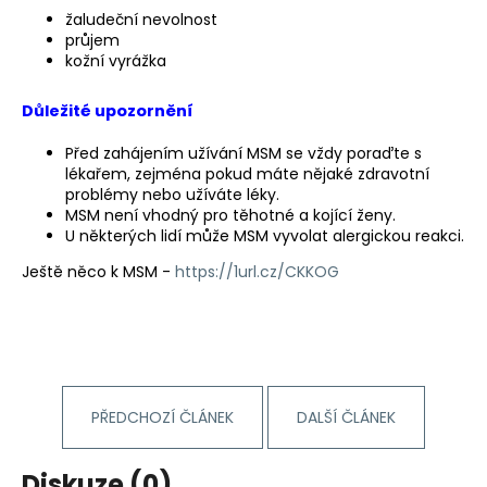
žaludeční nevolnost
průjem
kožní vyrážka
Důležité upozornění
Před zahájením užívání MSM se vždy poraďte s
lékařem, zejména pokud máte nějaké zdravotní
problémy nebo užíváte léky.
MSM není vhodný pro těhotné a kojící ženy.
U některých lidí může MSM vyvolat alergickou reakci.
Ještě něco k MSM -
https://1url.cz/CKKOG
PŘEDCHOZÍ ČLÁNEK
DALŠÍ ČLÁNEK
Diskuze (0)