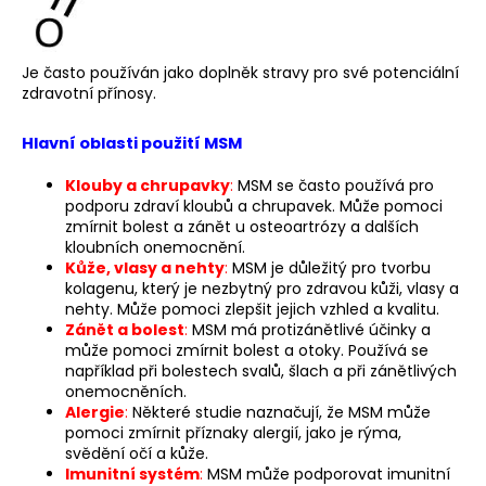
a
j
Je často používán jako doplněk stravy pro své potenciální
í
zdravotní přínosy.
t
?
Hlavní oblasti použití MSM
Klouby a chrupavky
:
MSM se často používá pro
podporu zdraví kloubů a chrupavek. Může pomoci
zmírnit bolest a zánět u osteoartrózy a dalších
kloubních onemocnění.
HLEDAT
Kůže, vlasy a nehty
:
MSM je důležitý pro tvorbu
kolagenu, který je nezbytný pro zdravou kůži, vlasy a
nehty. Může pomoci zlepšit jejich vzhled a kvalitu.
Zánět a bolest
:
MSM má protizánětlivé účinky a
D
může pomoci zmírnit bolest a otoky. Používá se
o
například při bolestech svalů, šlach a při zánětlivých
p
onemocněních.
Alergie
:
Některé studie naznačují, že MSM může
o
pomoci zmírnit příznaky alergií, jako je rýma,
r
svědění očí a kůže.
u
Imunitní systém
:
MSM může podporovat imunitní