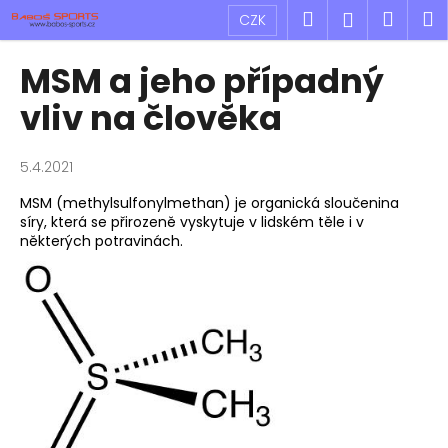
K
Přejít
Hledat
Náku
M
Přihlášen
CZK
na
o
obsah
Zpět
Zpět
košík
š
MSM a jeho případný
í
C
vliv na člověka
k
o
p
5.4.2021
o
MSM (methylsulfonylmethan) je organická sloučenina
t
síry, která se přirozeně vyskytuje v lidském těle i v
ř
některých potravinách.
e
b
u
j
e
t
e
n