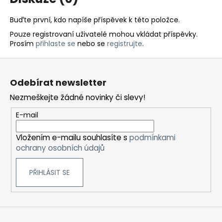
Buďte první, kdo napíše příspěvek k této položce.
Pouze registrovaní uživatelé mohou vkládat příspěvky.
Prosím
přihlaste se
nebo se
registrujte
.
Z
á
Odebírat newsletter
p
Nezmeškejte žádné novinky či slevy!
a
t
E-mail
í
Vložením e-mailu souhlasíte s
podmínkami
ochrany osobních údajů
PŘIHLÁSIT SE