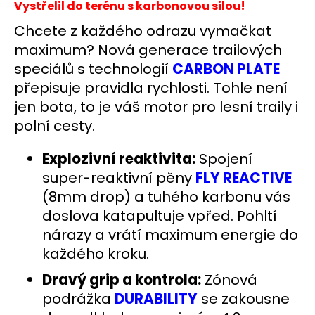
č
Vystřelil do terénu s karbonovou silou!
u
Chcete z každého odrazu vymačkat
j
e
maximum? Nová generace trailových
m
speciálů s technologií
CARBON PLATE
e
přepisuje pravidla rychlosti. Tohle není
jen bota, to je váš motor pro lesní traily i
BĚŽECKÉ
polní cesty.
BOXERKY
RONHILL
4,5"
Explozivní reaktivita:
Spojení
404
super-reaktivní pěny
FLY REACTIVE
Kč
(8mm drop) a tuhého karbonu vás
Původně:
576
doslova katapultuje vpřed. Pohltí
Kč
nárazy a vrátí maximum energie do
každého kroku.
Dravý grip a kontrola:
Zónová
podrážka
DURABILITY
se zakousne