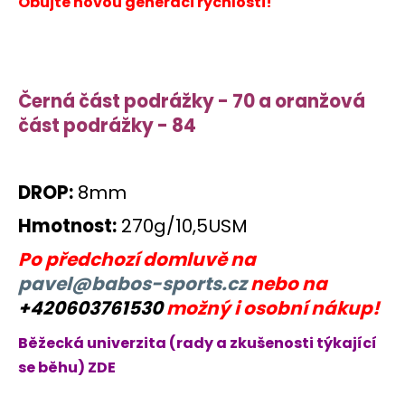
Obujte novou generaci rychlosti!
Černá část podrážky - 70 a oranžová
část podrážky - 84
DROP:
8mm
Hmotnost:
270g/10,5USM
Po předchozí domluvě na
pavel@babos-sports.cz
nebo na
+420603761530
možný i osobní nákup!
Běžecká univerzita (rady a zkušenosti týkající
se běhu) ZDE