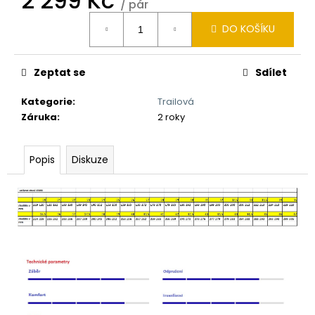
2 299 Kč
/ pár
Měrná
DO KOŠÍKU
cena:
Zeptat se
Sdílet
Kategorie
:
Trailová
Záruka
:
2 roky
Popis
Diskuze