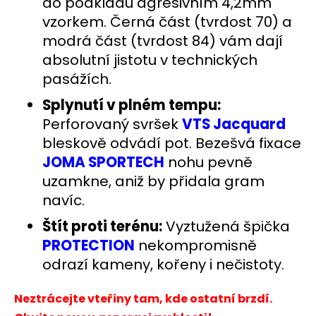
do podkladu agresivním 4,2mm
vzorkem. Černá část (tvrdost 70) a
modrá část (tvrdost 84) vám dají
absolutní jistotu v technických
pasážích.
Splynutí v plném tempu:
Perforovaný svršek
VTS Jacquard
bleskově odvádí pot. Bezešvá fixace
JOMA SPORTECH
nohu pevně
uzamkne, aniž by přidala gram
navíc.
Štít proti terénu:
Vyztužená špička
PROTECTION
nekompromisně
odrazí kameny, kořeny i nečistoty.
Neztrácejte vteřiny tam, kde ostatní brzdí.