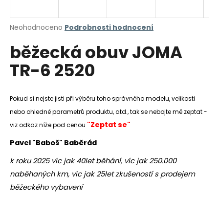
a
j
Průměrné
Neohodnoceno
Podrobnosti hodnocení
í
hodnocení
běžecká obuv JOMA
produktu
t
je
?
TR-6 2520
0,0
z
5
hvězdiček.
Pokud si nejste jisti při výběru toho správného modelu, velikosti
nebo ohledně parametrů produktu, atd., tak se nebojte mě zeptat -
HLEDAT
"Zeptat se"
viz odkaz níže pod cenou
Pavel "Baboš" Baběrád
D
k roku 2025 víc jak 40let běhání, víc jak 250.000
o
naběhaných km, víc jak 25let zkušeností s prodejem
p
o
běžeckého vybavení
r
u