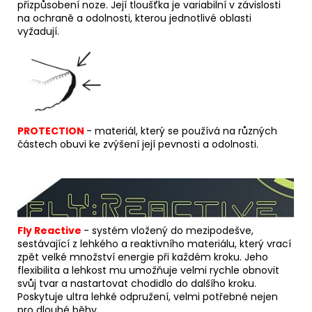
přizpůsobení noze. Její tloušťka je variabilní v závislosti
na ochraně a odolnosti, kterou jednotlivé oblasti
vyžadují.
PROTECTION
- materiál, který se používá na různých
částech obuvi ke zvýšení její pevnosti a odolnosti.
Fly Reactive
- s
yst
ém vložený do mezipodešve,
sestávající z lehkého a reaktivního materiálu, který vrací
zpět velké množství energie při každém kroku.
Jeho
flexibilita a lehkost mu umožňuje velmi rychle obnovit
svůj tvar a nastartovat chodidlo do dalšího kroku.
Poskytuje ultra lehké odpružení, velmi potřebné nejen
pro dlouhé běhy.