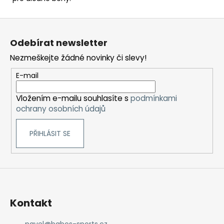
Z
á
Odebírat newsletter
p
Nezmeškejte žádné novinky či slevy!
a
t
E-mail
í
Vložením e-mailu souhlasíte s
podmínkami
ochrany osobních údajů
PŘIHLÁSIT SE
Kontakt