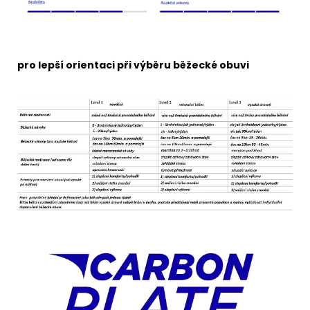
pro lepší orientaci při výběru běžecké obuvi