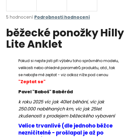
a
j
Průměrné
5 hodnocení
Podrobnosti hodnocení
í
hodnocení
běžecké ponožky Hilly
produktu
t
je
?
Lite Anklet
5,0
z
5
hvězdiček.
Pokud si nejste jisti při výběru toho správného modelu,
velikosti nebo ohledně parametrů produktu, atd., tak
HLEDAT
se nebojte mě zeptat - viz odkaz níže pod cenou
"Zeptat se"
Pavel "Baboš" Baběrád
D
k roku 2025 víc jak 40let běhání, víc jak
o
250.000 naběhaných km, víc jak 25let
p
zkušeností s prodejem běžeckého vybavení
o
r
Velice trvanlivé (dle jednoho běžce
u
nezničitelné - prošlapal je až po