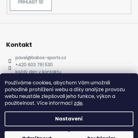
PŘIHLÁSIT SE
Kontakt
pavel
@
babos-sports.cz
+420 603 761 530
každý den v kontaktu
pavel.babos.90/
Používáme cookies, abychom Vám umožnili
pohodlné prohlížení webu a díky analýze provozu
webu neustále zlepšovali jeho funkce, výkon a
použitelnost. Více informací
zde
.
Nastavení
Vytvořil Shoptet
Copyright 2026
babos-sports
. Všechna práva