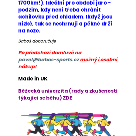
č
1700km!). Ideální pro období jaro -
u
podzim, kdy není třeba chránit
j
achilovku před chladem. Ikdyž jsou
e
nízké, tak se neshrnují a pěkně drží
m
na noze.
e
Baboš doporučuje
BĚŽECKÁ
Po předchozí domluvě na
BUNDA
pavel@babos-sports.cz
možný i osobní
RONHILL
nákup!
STRIDE
WINDSPEED
JACKET
Made in UK
1
Běžecká univerzita (rady a zkušenosti
399
Kč
týkající se běhu) ZDE
Původně:
1
800
Kč