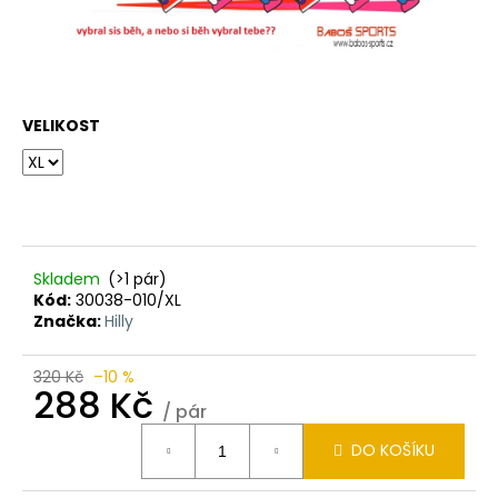
VELIKOST
Skladem
(>1 pár)
Kód:
30038-010/XL
Značka:
Hilly
320 Kč
–10 %
288 Kč
/ pár
Měrná
DO KOŠÍKU
cena: