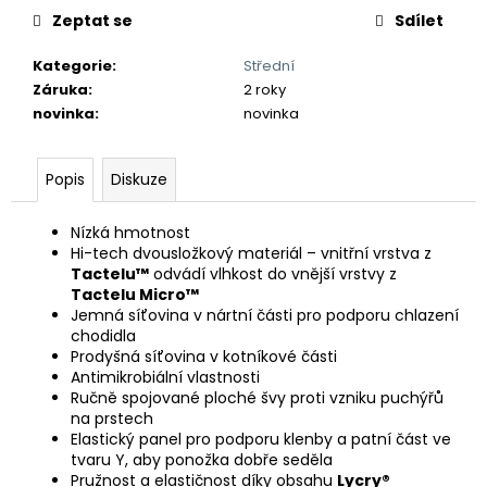
Zeptat se
Sdílet
Kategorie
:
Střední
Záruka
:
2 roky
novinka
:
novinka
Popis
Diskuze
Nízká hmotnost
Hi-tech dvousložkový materiál – vnitřní vrstva z
Tactelu™
odvádí vlhkost do vnější vrstvy z
Tactelu Micro™
Jemná síťovina v nártní části pro podporu chlazení
chodidla
Prodyšná síťovina v kotníkové části
Antimikrobiální vlastnosti
Ručně spojované ploché švy proti vzniku puchýřů
na prstech
Elastický panel pro podporu klenby a patní část ve
tvaru Y, aby ponožka dobře seděla
Pružnost a elastičnost díky obsahu
Lycry®