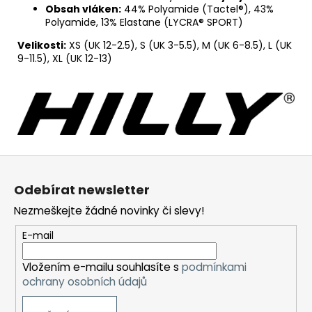
Obsah vláken:
44% Polyamide (Tactel®), 43%
Polyamide, 13% Elastane (LYCRA® SPORT)
Velikosti:
XS (UK 12-2.5), S (UK 3-5.5), M (UK 6-8.5), L (UK
9-11.5), XL (UK 12-13)
Z
á
Odebírat newsletter
p
Nezmeškejte žádné novinky či slevy!
a
t
E-mail
í
Vložením e-mailu souhlasíte s
podmínkami
ochrany osobních údajů