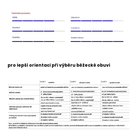
pro lepší orientaci při výběru běžecké obuvi