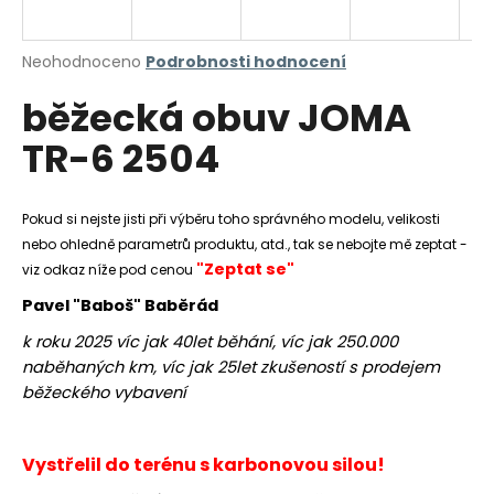
a
j
Průměrné
Neohodnoceno
Podrobnosti hodnocení
í
hodnocení
běžecká obuv JOMA
produktu
t
je
?
TR-6 2504
0,0
z
5
hvězdiček.
Pokud si nejste jisti při výběru toho správného modelu, velikosti
nebo ohledně parametrů produktu, atd., tak se nebojte mě zeptat -
HLEDAT
"Zeptat se"
viz odkaz níže pod cenou
Pavel "Baboš" Baběrád
k roku 2025 víc jak 40let běhání, víc jak 250.000
D
naběhaných km, víc jak 25let zkušeností s prodejem
o
běžeckého vybavení
p
o
r
Vystřelil do terénu s karbonovou silou!
u