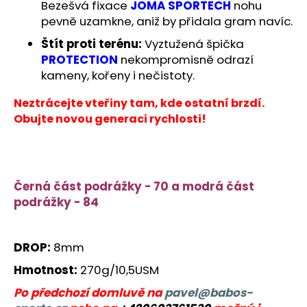
Bezešvá fixace
JOMA SPORTECH
nohu
pevně uzamkne, aniž by přidala gram navíc.
Štít proti terénu:
Vyztužená špička
PROTECTION
nekompromisně odrazí
kameny, kořeny i nečistoty.
Neztrácejte vteřiny tam, kde ostatní brzdí.
Obujte novou generaci rychlosti!
Černá část podrážky - 70 a modrá část
podrážky - 84
DROP:
8mm
Hmotnost:
270g/10,5USM
Po předchozí domluvě na
pavel@babos-