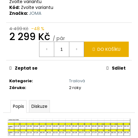
Zvolte variantu
Kód:
Zvolte variantu
Značka:
JOMA
4 499 Kč
–48 %
2 299 Kč
/ pár
Měrná
DO KOŠÍKU
cena:
Zeptat se
Sdílet
Kategorie
:
Trailová
Záruka
:
2 roky
Popis
Diskuze