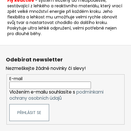
Fly Reactive
- s
yst
ém vložený do mezipodešve,
sestávající z lehkého a reaktivního materiálu, který vrací
zpět velké množství energie při každém kroku.
Jeho
flexibilita a lehkost mu umožňuje velmi rychle obnovit
svůj tvar a nastartovat chodidlo do dalšího kroku.
Poskytuje ultra lehké odpružení, velmi potřebné nejen
pro dlouhé běhy.
Z
á
Odebírat newsletter
p
Nezmeškejte žádné novinky či slevy!
a
t
E-mail
í
Vložením e-mailu souhlasíte s
podmínkami
ochrany osobních údajů
PŘIHLÁSIT SE