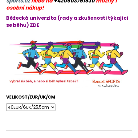
sports.cz
nebo na
+420603761530
možný i
osobní nákup!
Běžecká univerzita (rady a zkušenosti týkající
se běhu) ZDE
VELIKOST/EUR/UK/CM