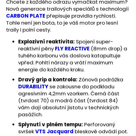
č
Chcete z každého odrazu vymačkat maximum?
u
Nová generace trailových speciálů s technologií
j
CARBON PLATE
přepisuje pravidla rychlosti.
e
Tohle není jen bota, to je váš motor pro lesní
m
traily i polní cesty.
e
Explozivní reaktivita:
Spojení super-
reaktivní pěny
FLY REACTIVE
(8mm drop) a
BĚŽECKÁ
tuhého karbonu vás doslova katapultuje
BUNDA
RONHILL
vpřed. Pohltí nárazy a vrátí maximum
STRIDE
energie do každého kroku.
SUNDOWN
JACKET
Dravý grip a kontrola:
Zónová podrážka
2
DURABILITY
se zakousne do podkladu
199
agresivním 4,2mm vzorkem. Černá část
Kč
(tvrdost 70) a modrá část (tvrdost 84)
Původně:
3
vám dají absolutní jistotu v technických
000
pasážích.
Kč
Splynutí v plném tempu:
Perforovaný
svršek
VTS Jacquard
bleskově odvádí pot.