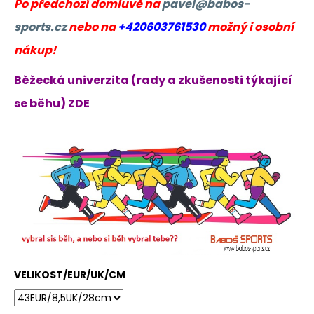
Po předchozí domluvě na
pavel@babos-
sports.cz
nebo na
+420603761530
možný i osobní
nákup!
Běžecká univerzita (rady a zkušenosti týkající
se běhu) ZDE
VELIKOST/EUR/UK/CM