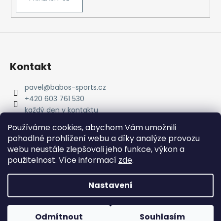
Kontakt
pavel
@
babos-sports.cz
+420 603 761 530
každý den v kontaktu
pavel.babos.90/
Používáme cookies, abychom Vám umožnili
pohodlné prohlížení webu a díky analýze provozu
webu neustále zlepšovali jeho funkce, výkon a
použitelnost. Více informací
zde
.
Nastavení
Vytvořil Shoptet
Copyright 2026
babos-sports
. Všechna práva
Odmítnout
Souhlasím
vyhrazena.
Upravit nastavení cookies