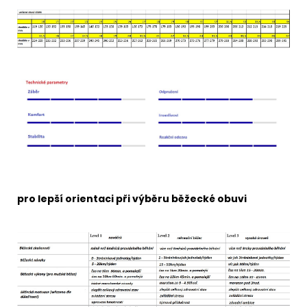
pro lepší orientaci při výběru běžecké obuvi