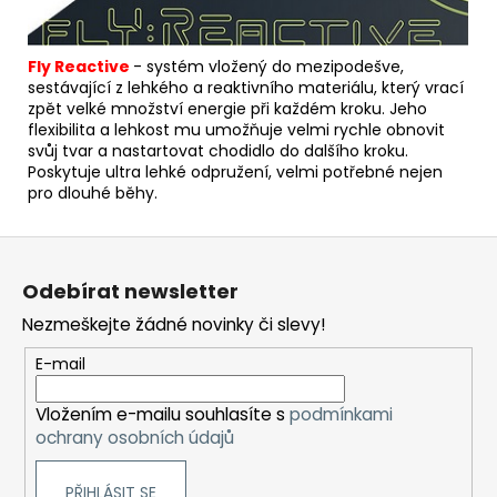
Fly Reactive
- s
yst
ém vložený do mezipodešve,
sestávající z lehkého a reaktivního materiálu, který vrací
zpět velké množství energie při každém kroku.
Jeho
flexibilita a lehkost mu umožňuje velmi rychle obnovit
svůj tvar a nastartovat chodidlo do dalšího kroku.
Poskytuje ultra lehké odpružení, velmi potřebné nejen
pro dlouhé běhy.
Z
á
Odebírat newsletter
p
Nezmeškejte žádné novinky či slevy!
a
t
E-mail
í
Vložením e-mailu souhlasíte s
podmínkami
ochrany osobních údajů
PŘIHLÁSIT SE