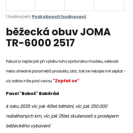
a
j
Průměrné
1 hodnocení
Podrobnosti hodnocení
í
hodnocení
běžecká obuv JOMA
produktu
t
je
?
TR-6000 2517
5,0
z
5
hvězdiček.
Pokud si nejste jisti při výběru toho správného modelu, velikosti
HLEDAT
nebo ohledně parametrů produktu, atd., tak se nebojte mě zeptat -
"Zeptat se"
viz odkaz níže pod cenou
Pavel "Baboš" Baběrád
D
o
k roku 2025 víc jak 40let běhání, víc jak 250.000
p
o
naběhaných km, víc jak 25let zkušeností s prodejem
r
běžeckého vybavení
u