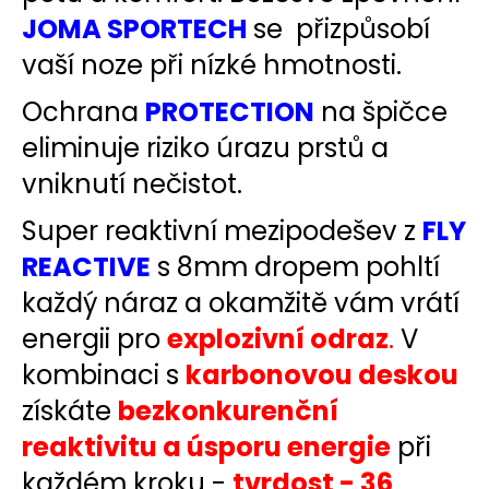
JOMA SPORTECH
se přizpůsobí
vaší noze při nízké hmotnosti.
Ochrana
PROTECTION
na špičce
eliminuje riziko úrazu prstů a
vniknutí nečistot.
Super reaktivní mezipodešev z
FLY
REACTIVE
s 8mm dropem pohltí
každý náraz a okamžitě vám vrátí
energii pro
explozivní odraz
.
V
kombinaci s
karbonovou deskou
získáte
bezkonkurenční
reaktivitu a úsporu energie
při
každém kroku -
tvrdost - 36