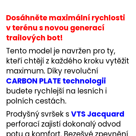
č
u
j
Dosáhněte maximální rychlosti
e
v terénu s novou generací
m
e
trailových bot!
Tento model je navržen pro ty,
BĚŽECKÁ
BUNDA
kteří chtějí z každého kroku vytěžit
RONHILL
STRIDE
maximum. Díky revoluční
SUNDOWN
JACKET
CARBON PLATE technologii
2
budete rychlejší na lesních i
199
Kč
polních cestách.
Původně:
3
000
Prodyšný svršek s
VTS Jacquard
Kč
perforací zajistí dokonalý odvod
potu a komfort. Bezešvé zpevnění