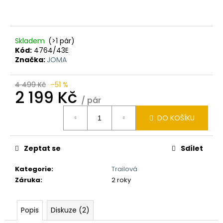
Skladem
(>1 pár)
Kód:
4764/43E
Značka:
JOMA
4 499 Kč
–51 %
2 199 Kč
/ pár
Měrná
DO KOŠÍKU
cena:
Zeptat se
Sdílet
Kategorie
:
Trailová
Záruka
:
2 roky
Popis
Diskuze (2)