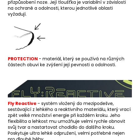
přizpůsobení noze. Její tloušťka je variabilní v závislosti
na ochraně a odolnosti, kterou jednotlivé oblasti
vyžadují.
PROTECTION
- materiál, který se používá na různých
částech obuvi ke zvýšení její pevnosti a odolnosti.
Fly Reactive
- s
yst
ém vložený do mezipodešve,
sestávající z lehkého a reaktivního materiálu, který vrací
zpět velké množství energie při každém kroku.
Jeho
flexibilita a lehkost mu umožňuje velmi rychle obnovit
svůj tvar a nastartovat chodidlo do dalšího kroku.
Poskytuje ultra lehké odpružení, velmi potřebné nejen
pro dlouhé běhy.