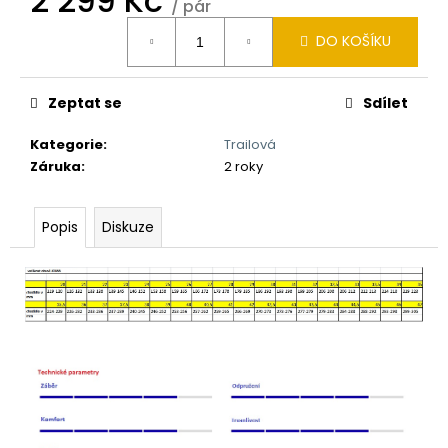
2 299 Kč
/ pár
Měrná
DO KOŠÍKU
cena:
Zeptat se
Sdílet
Kategorie
:
Trailová
Záruka
:
2 roky
Popis
Diskuze