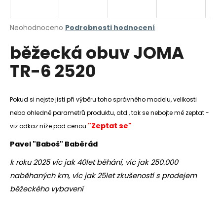
a
j
Průměrné
Neohodnoceno
Podrobnosti hodnocení
í
hodnocení
běžecká obuv JOMA
produktu
t
je
?
TR-6 2520
0,0
z
5
hvězdiček.
Pokud si nejste jisti při výběru toho správného modelu, velikosti
nebo ohledně parametrů produktu, atd., tak se nebojte mě zeptat -
HLEDAT
"Zeptat se"
viz odkaz níže pod cenou
Pavel "Baboš" Baběrád
D
k roku 2025 víc jak 40let běhání, víc jak 250.000
o
naběhaných km, víc jak 25let zkušeností s prodejem
p
o
běžeckého vybavení
r
u