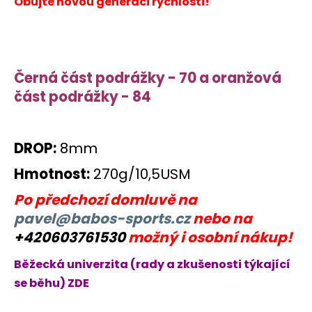
Obujte novou generaci rychlosti!
Černá část podrážky - 70 a oranžová
část podrážky - 84
DROP:
8mm
Hmotnost:
270g/10,5USM
Po předchozí domluvě na
pavel@babos-sports.cz
nebo na
+420603761530
možný i osobní nákup!
Běžecká univerzita (rady a zkušenosti týkající
se běhu) ZDE