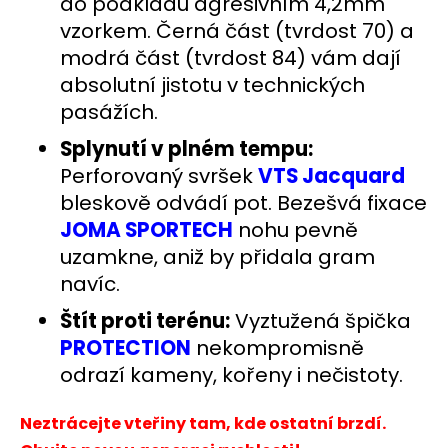
do podkladu agresivním 4,2mm
vzorkem. Černá část (tvrdost 70) a
modrá část (tvrdost 84) vám dají
absolutní jistotu v technických
pasážích.
Splynutí v plném tempu:
Perforovaný svršek
VTS Jacquard
bleskově odvádí pot. Bezešvá fixace
JOMA SPORTECH
nohu pevně
uzamkne, aniž by přidala gram
navíc.
Štít proti terénu:
Vyztužená špička
PROTECTION
nekompromisně
odrazí kameny, kořeny i nečistoty.
Neztrácejte vteřiny tam, kde ostatní brzdí.