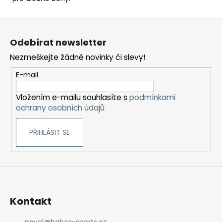
Z
á
Odebírat newsletter
p
Nezmeškejte žádné novinky či slevy!
a
t
E-mail
í
Vložením e-mailu souhlasíte s
podmínkami
ochrany osobních údajů
PŘIHLÁSIT SE
Kontakt