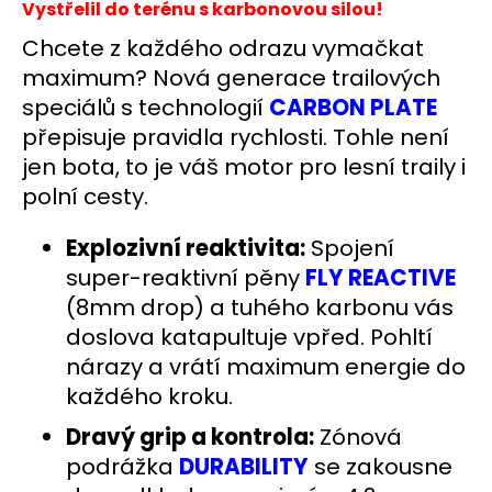
č
Vystřelil do terénu s karbonovou silou!
u
Chcete z každého odrazu vymačkat
j
e
maximum? Nová generace trailových
m
speciálů s technologií
CARBON PLATE
e
přepisuje pravidla rychlosti. Tohle není
jen bota, to je váš motor pro lesní traily i
BĚŽECKÁ
polní cesty.
OBUV
JOMA
R.6000
Explozivní reaktivita:
Spojení
2502
super-reaktivní pěny
FLY REACTIVE
2
(8mm drop) a tuhého karbonu vás
299
Kč
doslova katapultuje vpřed. Pohltí
Původně:
nárazy a vrátí maximum energie do
3
769
každého kroku.
Kč
Dravý grip a kontrola:
Zónová
podrážka
DURABILITY
se zakousne