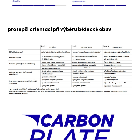
pro lepší orientaci při výběru běžecké obuvi