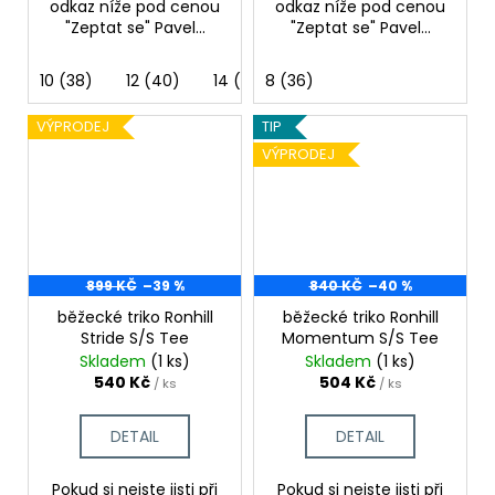
odkaz níže pod cenou
odkaz níže pod cenou
"Zeptat se" Pavel...
"Zeptat se" Pavel...
10 (38)
12 (40)
14 (42)
8 (36)
8 (36)
VÝPRODEJ
TIP
VÝPRODEJ
899 KČ
–39 %
840 KČ
–40 %
běžecké triko Ronhill
běžecké triko Ronhill
Stride S/S Tee
Momentum S/S Tee
Skladem
(1 ks)
Skladem
(1 ks)
540 Kč
504 Kč
/ ks
/ ks
DETAIL
DETAIL
Pokud si nejste jisti při
Pokud si nejste jisti při