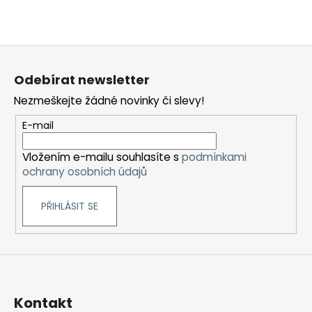
Z
á
Odebírat newsletter
p
Nezmeškejte žádné novinky či slevy!
a
t
E-mail
í
Vložením e-mailu souhlasíte s
podmínkami
ochrany osobních údajů
PŘIHLÁSIT SE
Kontakt