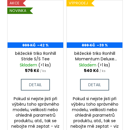
AKCE
VÝPRODEJ
NOVINKA
999 KČ
–42 %
899 KČ
–39 %
běžecké triko Ronhill
běžecké triko Ronhill
Stride S/S Tee
Momentum Deluxe
S/S Tee
Skladem
(>1 ks)
Skladem
(>1 ks)
576 Kč
540 Kč
/ ks
/ ks
DETAIL
DETAIL
Pokud si nejste jisti při
Pokud si nejste jisti při
výběru toho správného
výběru toho správného
modelu, velikosti nebo
modelu, velikosti nebo
ohledně parametrů
ohledně parametrů
produktu, atd., tak se
produktu, atd., tak se
nebojte mě zeptat - viz
nebojte mě zeptat - viz