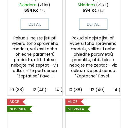
Skladem
(>1 ks)
Skladem
(>1 ks)
594 Kč
594 Kč
/ ks
/ ks
DETAIL
DETAIL
Pokud si nejste jisti při
Pokud si nejste jisti při
výběru toho správného
výběru toho správného
modelu, velikosti nebo
modelu, velikosti nebo
ohledně parametrů
ohledně parametrů
produktu, atd., tak se
produktu, atd., tak se
nebojte mě zeptat - viz
nebojte mě zeptat - viz
odkaz níže pod cenou
odkaz níže pod cenou
"Zeptat se" Pavel...
"Zeptat se" Pavel...
10 (38)
12 (40)
14 (42)
10 (38)
8 (36)
12 (40)
14 (42)
AKCE
AKCE
NOVINKA
NOVINKA