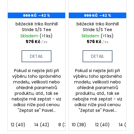
999 KČ
–42 %
999 KČ
–42 %
běžecké triko Ronhill
běžecké triko Ronhill
Stride S/S Tee
Stride S/S Tee
Skladem
(>1 ks)
Skladem
(>1 ks)
576 Kč
576 Kč
/ ks
/ ks
DETAIL
DETAIL
Pokud si nejste jisti při
Pokud si nejste jisti při
výběru toho správného
výběru toho správného
modelu, velikosti nebo
modelu, velikosti nebo
ohledně parametrů
ohledně parametrů
produktu, atd., tak se
produktu, atd., tak se
nebojte mě zeptat - viz
nebojte mě zeptat - viz
odkaz níže pod cenou
odkaz níže pod cenou
"Zeptat se" Pavel...
"Zeptat se" Pavel...
12 (40)
14 (42)
8 (36)
10 (38)
12 (40)
14 (42)