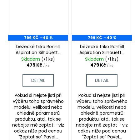
799 KČ
–40 %
799 KČ
–40 %
běžecké triko Ronhill
běžecké triko Ronhill
Aspiration Silhouette
Aspiration Silhouette
S/S Tee
S/S Tee
Skladem
(>1 ks)
Skladem
(>1 ks)
479 Kč
479 Kč
/ ks
/ ks
DETAIL
DETAIL
Pokud si nejste jisti při
Pokud si nejste jisti při
výběru toho správného
výběru toho správného
modelu, velikosti nebo
modelu, velikosti nebo
ohledně parametrů
ohledně parametrů
produktu, atd., tak se
produktu, atd., tak se
nebojte mě zeptat - viz
nebojte mě zeptat - viz
odkaz níže pod cenou
odkaz níže pod cenou
"Zeptat se" Pavel...
"Zeptat se" Pavel...