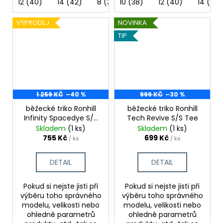
12 (40)
14 (42)
8 (36)
10 (38)
12 (40)
14 (42)
VÝPRODEJ
NOVINKA
TIP
1 259 KČ
–40 %
999 KČ
–30 %
běžecké triko Ronhill
běžecké triko Ronhill
Infinity Spacedye S/S
Tech Revive S/S Tee
Tee
Skladem
(1 ks)
Skladem
(1 ks)
755 Kč
699 Kč
/ ks
/ ks
DETAIL
DETAIL
Pokud si nejste jisti při
Pokud si nejste jisti při
výběru toho správného
výběru toho správného
modelu, velikosti nebo
modelu, velikosti nebo
ohledně parametrů
ohledně parametrů