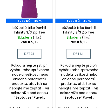
1 259 KČ
–40 %
1 259 KČ
–40 %
běžecké triko Ronhill
běžecké triko Ronhill
Infinity S/S Zip Tee
Infinity S/S Zip Tee
Skladem
(1 ks)
Skladem
(1 ks)
755 Kč
755 Kč
/ ks
/ ks
DETAIL
DETAIL
Pokud si nejste jisti při
Pokud si nejste jisti při
výběru toho správného
výběru toho správného
modelu, velikosti nebo
modelu, velikosti nebo
ohledně parametrů
ohledně parametrů
produktu, atd., tak se
produktu, atd., tak se
nebojte mě zeptat - viz
nebojte mě zeptat - viz
odkaz níže pod cenou
odkaz níže pod cenou
"Zeptat se" Pavel...
"Zeptat se" Pavel...