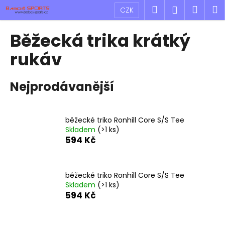
K
Přejít
Hledat
Náku
M
Přihlášen
CZK
na
o
obsah
Zpět
Zpět
košík
š
Běžecká trika krátký
í
C
rukáv
k
o
p
Nejprodávanější
o
t
ř
běžecké triko Ronhill Core S/S Tee
Skladem
(>1 ks)
e
594 Kč
b
u
j
běžecké triko Ronhill Core S/S Tee
e
Skladem
(>1 ks)
594 Kč
t
e
n