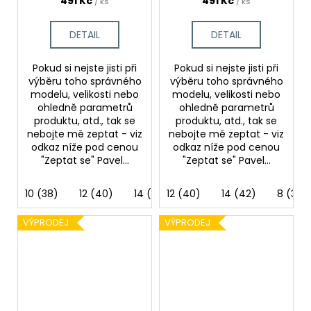
491 Kč
491 Kč
/ ks
/ ks
DETAIL
DETAIL
Pokud si nejste jisti při
Pokud si nejste jisti při
výběru toho správného
výběru toho správného
modelu, velikosti nebo
modelu, velikosti nebo
ohledně parametrů
ohledně parametrů
produktu, atd., tak se
produktu, atd., tak se
nebojte mě zeptat - viz
nebojte mě zeptat - viz
odkaz níže pod cenou
odkaz níže pod cenou
"Zeptat se" Pavel...
"Zeptat se" Pavel...
10 (38)
12 (40)
14 (42)
12 (40)
16 (44)
14 (42)
8 (36)
8 (36)
VÝPRODEJ
VÝPRODEJ