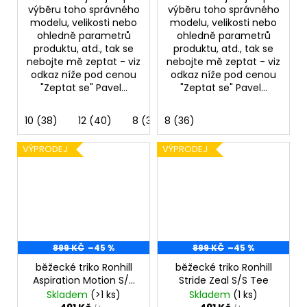
výběru toho správného
výběru toho správného
modelu, velikosti nebo
modelu, velikosti nebo
ohledně parametrů
ohledně parametrů
produktu, atd., tak se
produktu, atd., tak se
nebojte mě zeptat - viz
nebojte mě zeptat - viz
odkaz níže pod cenou
odkaz níže pod cenou
"Zeptat se" Pavel...
"Zeptat se" Pavel...
10 (38)
12 (40)
8 (36)
8 (36)
VÝPRODEJ
VÝPRODEJ
899 KČ
–45 %
899 KČ
–45 %
běžecké triko Ronhill
běžecké triko Ronhill
Aspiration Motion S/S
Stride Zeal S/S Tee
Tee
Skladem
(>1 ks)
Skladem
(1 ks)