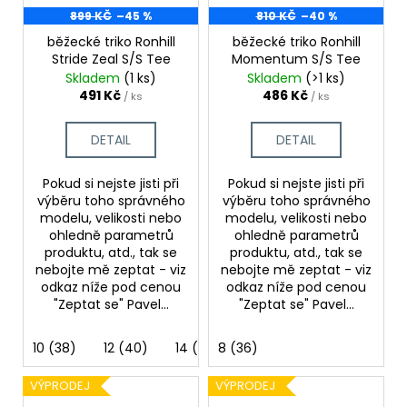
899 KČ
–45 %
810 KČ
–40 %
běžecké triko Ronhill
běžecké triko Ronhill
Stride Zeal S/S Tee
Momentum S/S Tee
Skladem
(1 ks)
Skladem
(>1 ks)
491 Kč
486 Kč
/ ks
/ ks
DETAIL
DETAIL
Pokud si nejste jisti při
Pokud si nejste jisti při
výběru toho správného
výběru toho správného
modelu, velikosti nebo
modelu, velikosti nebo
ohledně parametrů
ohledně parametrů
produktu, atd., tak se
produktu, atd., tak se
nebojte mě zeptat - viz
nebojte mě zeptat - viz
odkaz níže pod cenou
odkaz níže pod cenou
"Zeptat se" Pavel...
"Zeptat se" Pavel...
10 (38)
12 (40)
14 (42)
8 (36)
VÝPRODEJ
VÝPRODEJ