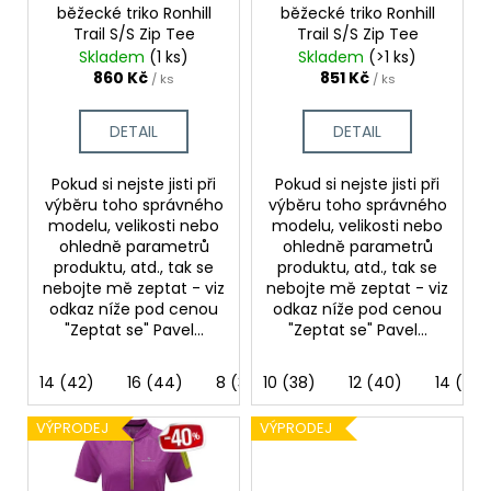
č
ů
o
běžecké triko Ronhill
běžecké triko Ronhill
u
Trail S/S Zip Tee
Trail S/S Zip Tee
d
j
Skladem
(1 ks)
Skladem
(>1 ks)
u
e
860 Kč
851 Kč
/ ks
/ ks
m
k
e
t
DETAIL
DETAIL
ů
Pokud si nejste jisti při
Pokud si nejste jisti při
BĚŽECKÁ
výběru toho správného
výběru toho správného
BUNDA
RONHILL
modelu, velikosti nebo
modelu, velikosti nebo
STRIDE
ohledně parametrů
ohledně parametrů
WINDSPEED
produktu, atd., tak se
produktu, atd., tak se
JACKET
nebojte mě zeptat - viz
nebojte mě zeptat - viz
odkaz níže pod cenou
odkaz níže pod cenou
1
399
"Zeptat se" Pavel...
"Zeptat se" Pavel...
Kč
Původně:
14 (42)
16 (44)
8 (36)
10 (38)
12 (40)
14 (42)
1
800
Kč
VÝPRODEJ
VÝPRODEJ