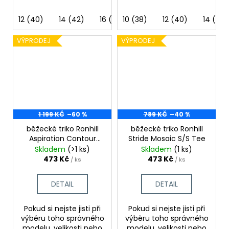
12 (40)
14 (42)
16 (44)
10 (38)
8 (36)
12 (40)
14 (42)
VÝPRODEJ
VÝPRODEJ
1 199 KČ
–60 %
789 KČ
–40 %
běžecké triko Ronhill
běžecké triko Ronhill
Aspiration Contour
Stride Mosaic S/S Tee
Tee
Skladem
(>1 ks)
Skladem
(1 ks)
473 Kč
473 Kč
/ ks
/ ks
DETAIL
DETAIL
Pokud si nejste jisti při
Pokud si nejste jisti při
výběru toho správného
výběru toho správného
modelu, velikosti nebo
modelu, velikosti nebo