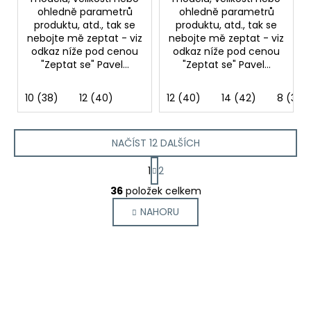
ohledně parametrů
ohledně parametrů
produktu, atd., tak se
produktu, atd., tak se
nebojte mě zeptat - viz
nebojte mě zeptat - viz
odkaz níže pod cenou
odkaz níže pod cenou
"Zeptat se" Pavel...
"Zeptat se" Pavel...
10 (38)
12 (40)
12 (40)
14 (42)
8 (36)
NAČÍST 12 DALŠÍCH
S
1
2
t
O
r
36
položek celkem
v
á
NAHORU
l
n
k
á
o
d
v
a
á
c
n
í
í
p