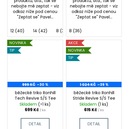
produktu, atd., tak se
produktu, atd., tak se
nebojte mě zeptat - viz
nebojte mě zeptat - viz
odkaz níže pod cenou
odkaz níže pod cenou
"Zeptat se" Pavel...
"Zeptat se" Pavel...
12 (40)
14 (42)
8 (36)
8 (36)
NOVINKA
AKCE
TIP
NOVINKA
TIP
999 KČ
–30 %
1 024 KČ
–39 %
běžecké triko Ronhill
běžecké triko Ronhill
Tech Revive S/S Tee
Stride Revive S/S Tee
Skladem
(>1 ks)
Skladem
(1 ks)
699 Kč
615 Kč
/ ks
/ ks
DETAIL
DETAIL