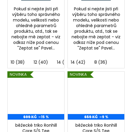
Pokud si nejste jisti při
Pokud si nejste jisti při
výběru toho správného
výběru toho správného
modelu, velikosti nebo
modelu, velikosti nebo
ohledně parametrů
ohledně parametrů
produktu, atd., tak se
produktu, atd., tak se
nebojte mě zeptat - viz
nebojte mě zeptat - viz
odkaz níže pod cenou
odkaz níže pod cenou
"Zeptat se" Pavel...
"Zeptat se" Pavel...
10 (38)
12 (40)
14 (42)
14 (42)
8 (36)
8 (36)
NOVINKA
NOVINKA
699 KČ
–15 %
659 KČ
–9 %
běžecké triko Ronhill
běžecké triko Ronhill
Core S/S Tee
Core S/S Tee