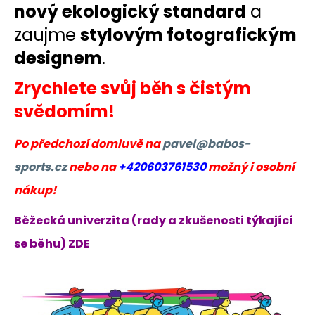
nový ekologický standard
a
zaujme
stylovým fotografickým
designem
.
Zrychlete svůj běh s čistým
svědomím!
Po předchozí domluvě na
pavel@babos-
sports.cz
nebo na
+420603761530
možný i osobní
nákup!
Běžecká univerzita (rady a zkušenosti týkající
se běhu) ZDE