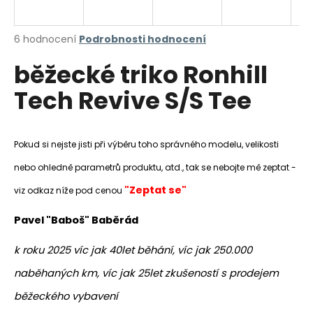
a
j
Průměrné
6 hodnocení
Podrobnosti hodnocení
í
hodnocení
běžecké triko Ronhill
produktu
t
je
?
Tech Revive S/S Tee
4,8
z
5
hvězdiček.
Pokud si nejste jisti při výběru toho správného modelu, velikosti
HLEDAT
nebo ohledně parametrů produktu, atd., tak se nebojte mě zeptat -
"Zeptat se"
viz odkaz níže pod cenou
Pavel "Baboš" Baběrád
D
o
k roku 2025 víc jak 40let běhání, víc jak 250.000
p
o
naběhaných km, víc jak 25let zkušeností s prodejem
r
běžeckého vybavení
u