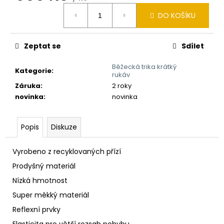
Měrná
DO KOŠÍKU
cena:
Zeptat se
Sdílet
Běžecká trika krátký
Kategorie
:
rukáv
Záruka
:
2 roky
novinka
:
novinka
Popis
Diskuze
Vyrobeno z recyklovaných přízí
Prodyšný materiál
Nízká hmotnost
Super měkký materiál
Reflexní prvky