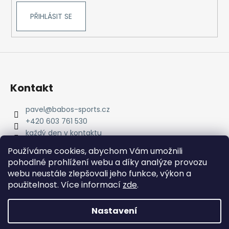
PŘIHLÁSIT SE
Kontakt
pavel
@
babos-sports.cz
+420 603 761 530
každý den v kontaktu
pavel.babos.90/
Používáme cookies, abychom Vám umožnili
pohodlné prohlížení webu a díky analýze provozu
webu neustále zlepšovali jeho funkce, výkon a
použitelnost. Více informací
zde
.
Nastavení
Vytvořil Shoptet