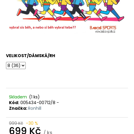
VELIKOST/DÁMSKÁ/RH
Skladem
(1 ks)
Kód:
005434-00712/8 -
Značka:
Ronhill
999 Kč
–30 %
699 Kč
/ ks