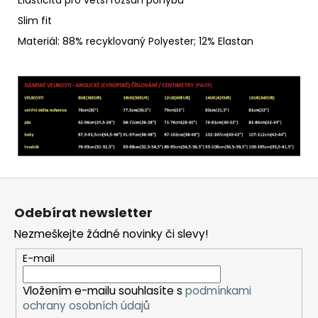
Elasticita pro větší rozsah pohybu
Slim fit
Materiál: 88% recyklovaný Polyester;
12% Elastan
Z
á
Odebírat newsletter
p
Nezmeškejte žádné novinky či slevy!
a
t
E-mail
í
Vložením e-mailu souhlasíte s
podmínkami
ochrany osobních údajů