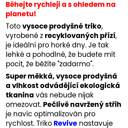
č
Běhejte rychleji a s ohledem na
u
planetu!
j
e
Toto
vysoce prodyšné triko
,
m
e
vyrobené z
recyklovaných přízí
,
je ideální pro horké dny. Je tak
BĚŽECKÉ
lehké a pohodlné, že budete mít
TRIKO
RONHILL
pocit, že běžíte "zadarmo".
CORE
L/S
TEE
Super měkká, vysoce prodyšná
809
a vlhkost odvádějící ekologická
Kč
Původně:
tkanina
vás nebude nijak
899
Kč
omezovat.
Pečlivě navržený střih
je navíc optimalizován pro
rychlost. Triko
Revive
nastavuje